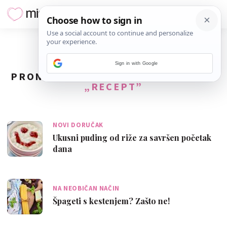
Sign in with Google
PRONAĐENO
357
REZULTATA ZA TAG
„RECEPT”
NOVI DORUČAK
Ukusni puding od riže za savršen početak
dana
NA NEOBIČAN NAČIN
Špageti s kestenjem? Zašto ne!