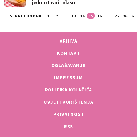
jednostavni i slasni
PRETHODNA
1
2
...
13
14
15
16
...
25
26
SL
ARHIVA
KONTAKT
OGLAŠAVANJE
IMPRESSUM
POLITIKA KOLAČIĆA
UVJETI KORIŠTENJA
PRIVATNOST
RSS