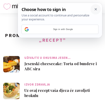
Sign in with Google
PRONAĐENO
357
REZULTATA ZA TAG
„RECEPT”
UŽIVAJTE U OKUSIMA JESEN…
Jesenski cheesecake: Torta od bundeve i
ABC sira
IZVOR ZDRAVLJA
Uz ovaj recept vaša djeca će zavoljeti
brokulu