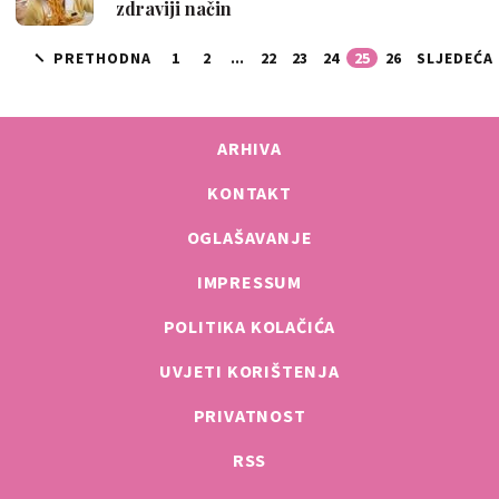
zdraviji način
PRETHODNA
1
2
...
22
23
24
25
26
SLJEDEĆA
ARHIVA
KONTAKT
OGLAŠAVANJE
IMPRESSUM
POLITIKA KOLAČIĆA
UVJETI KORIŠTENJA
PRIVATNOST
RSS