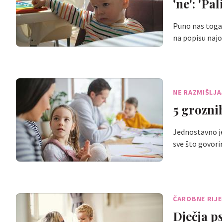
'ne': 'Pal
Puno nas toga u
na popisu na
NE RAZMIŠLJ
5 grozni
Jednostavno j
sve što govori
ČAROBNE RIJE
Dječja p