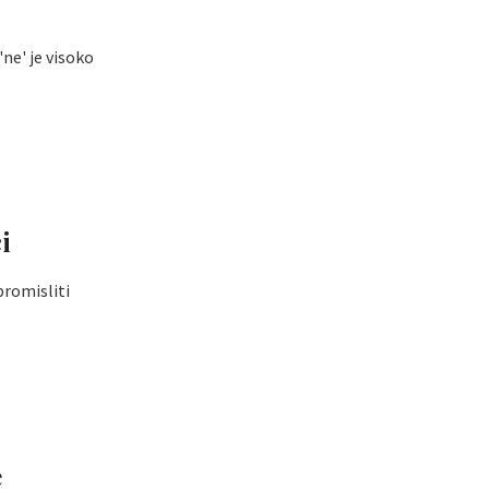
'ne' je visoko
i
romisliti
e