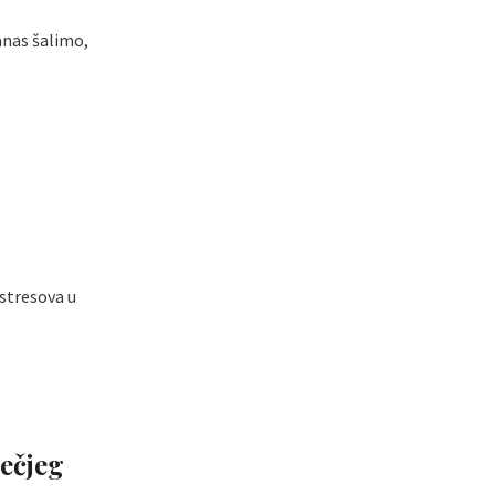
danas šalimo,
stresova u
ječjeg