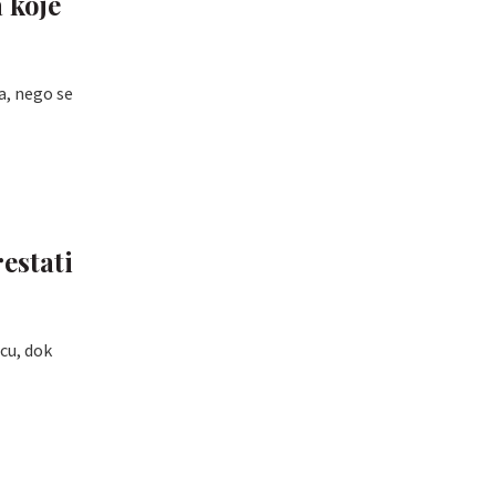
a koje
a, nego se
restati
ecu, dok