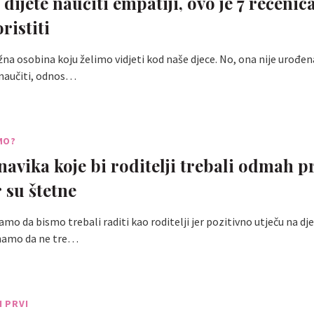
 dijete naučiti empatiji, ovo je 7 rečenic
ristiti
žna osobina koju želimo vidjeti kod naše djece. No, ona nije urođen
naučiti, odnos…
MO?
navika koje bi roditelji trebali odmah p
r su štetne
mo da bismo trebali raditi kao roditelji jer pozitivno utječu na dj
znamo da ne tre…
I PRVI