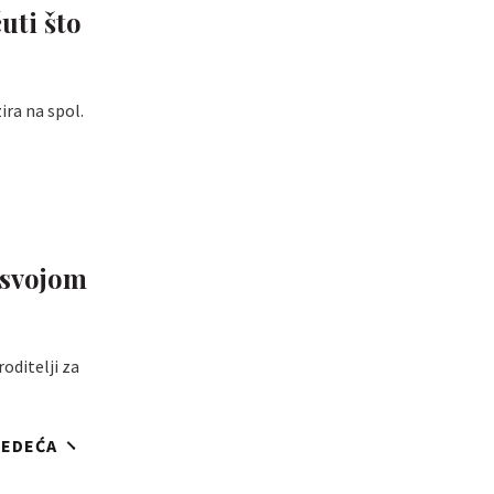
uti što
ira na spol.
a svojom
roditelji za
JEDEĆA