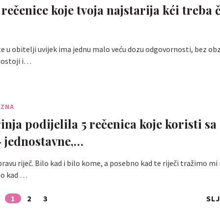
rečenice koje tvoja najstarija kći treba č
ete u obitelji uvijek ima jednu malo veću dozu odgovornosti, bez obz
postoji i…
 ZNA
nja podijelila 5 rečenica koje koristi s
 jednostavne,…
pravu riječ. Bilo kad i bilo kome, a posebno kad te riječi tražimo mi 
no kad …
1
2
3
SL