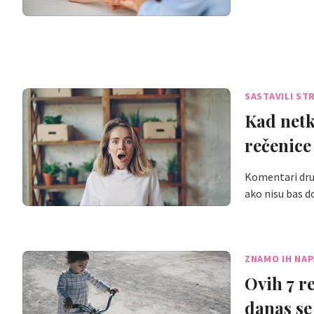
SASTAVILI ST
Kad netk
rečenice
Komentari drug
ako nisu bas 
ZNAMO IH NA
Ovih 7 re
danas se