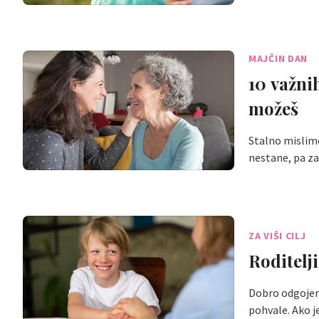
MAJČIN DAN
10 važni
možeš
Stalno mislim
nestane, pa za
ZA VIŠI CILJ
Roditelj
Dobro odgojena 
pohvale. Ako j