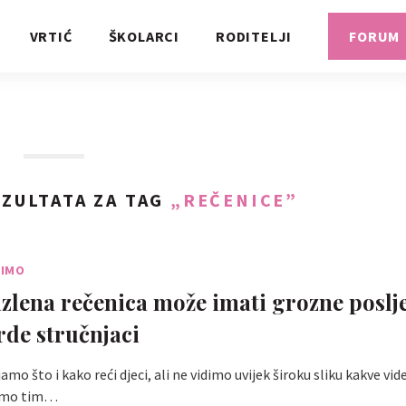
VRTIĆ
ŠKOLARCI
RODITELJI
FORUM
ZULTATA ZA TAG
„REČENICE”
RIMO
zlena rečenica može imati grozne poslj
rde stručnjaci
amo što i kako reći djeci, ali ne vidimo uvijek široku sliku kakve vid
samo tim…