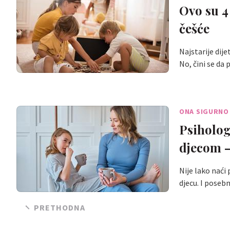
Ovo su 4 
češće
Najstarije dij
No, čini se da 
ONA SIGURNO
Psihologi
djecom –
Nije lako naći 
djecu. I poseb
PRETHODNA