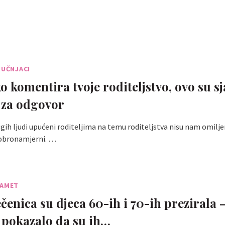
RUČNJACI
o komentira tvoje roditeljstvo, ovo su sj
 za odgovor
ih ljudi upućeni roditeljima na temu roditeljstva nisu nam omilj
dobronamjerni. …
PAMET
čenica su djeca 60-ih i 70-ih prezirala 
 pokazalo da su ih…