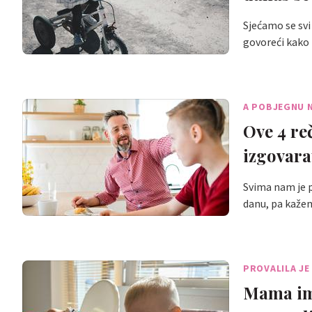
Sjećamo se svi 
govoreći kako
A POBJEGNU N
Ove 4 re
izgovara
Svima nam je p
danu, pa kaže
PROVALILA JE
Mama ima