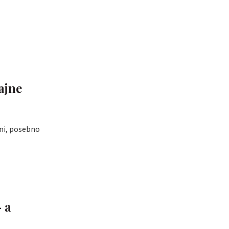
ajne
eni, posebno
– a