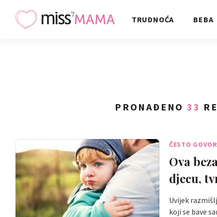
TRUDNOĆA
BEBA
PRONAĐENO
33
RE
ČESTO GOVO
Ova beza
djecu, tv
Uvijek razmišlj
koji se bave 