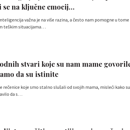
i se na ključne emocij…
teligencija važna je na više razina, a često nam pomogne u tome
m teškim situacijama…
odnih stvari koje su nam mame govorile
amo da su istinite
 rečenice koje smo stalno slušali od svojih mama, misleći kako su 
tavilo da s…