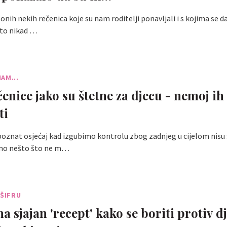
onih nekih rečenica koje su nam roditelji ponavljali i s kojima se 
 to nikad …
AM...
čenice jako su štetne za djecu - nemoj ih
ti
oznat osjećaj kad izgubimo kontrolu zbog zadnjeg u cijelom nisu 
mo nešto što ne m…
 ŠIFRU
 sjajan 'recept' kako se boriti protiv d