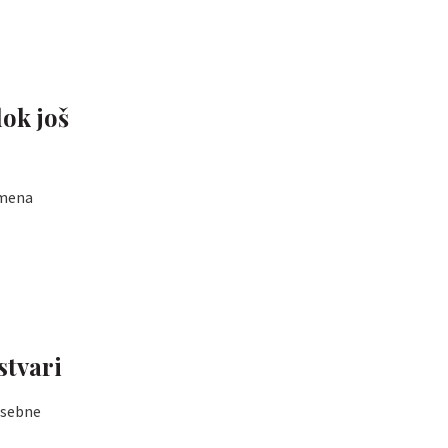
dok još
emena
stvari
posebne