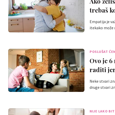
Ako želiš
trebaš ko
Empatija je va
itekako može 
POSLUŠAT ĆE
Ovo je 6 
raditi je
Neke stvari zna
druge stvari 
NIJE LAKO BIT