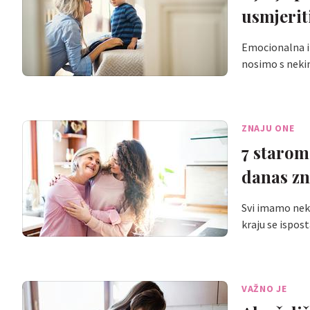
usmjerit
Emocionalna in
nosimo s neki
ZNAJU ONE
7 starom
danas zn
Svi imamo neke
kraju se ispos
VAŽNO JE