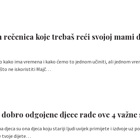
h rečenica koje trebaš reći svojoj mami 
o kako ima vremena i kako ćemo to jednom učiniti, ali jednom vr
što ne iskoristiti Majč…
i dobro odgojene djece rade ove 4 važne 
djeca su ona djeca koju stariji ljudi uvijek primijete i izdvoje uz 
e tvoje dijete…