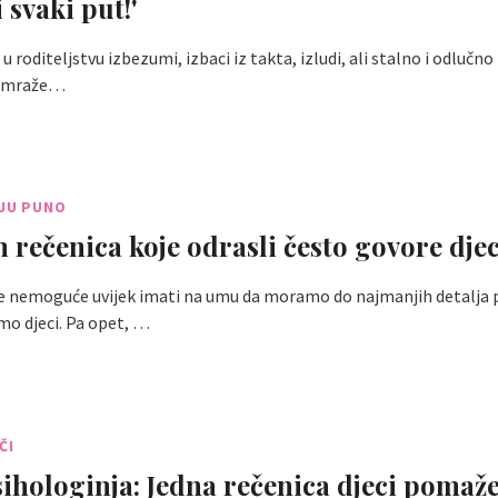
i svaki put!'
 roditeljstvu izbezumi, izbaci iz takta, izludi, ali stalno i odlučno 
jomraže…
AJU PUNO
h rečenica koje odrasli često govore djec
e nemoguće uvijek imati na umu da moramo do najmanjih detalja p
mo djeci. Pa opet, …
ČI
sihologinja: Jedna rečenica djeci pomaž