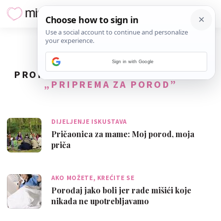
Sign in with Google
PRONAĐENO
91
REZULTATA ZA TAG
„PRIPREMA ZA POROD”
DIJELJENJE ISKUSTAVA
Pričaonica za mame: Moj porod, moja
priča
AKO MOŽETE, KREĆITE SE
Porođaj jako boli jer rade mišići koje
nikada ne upotrebljavamo