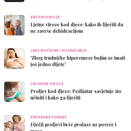
ENTEROVIROZE
Ljetne viroze kod djece: kako ih liječiti da
ne završe dehidracijom
JAKE MUČNINE I POVRAĆANJE
'Zbog trudničke hiperemeze bojim se imati
još jedno dijete'
CRIJEVNE VIROZE
Proljev kod djece: Pedijatar savjetuje što
učiniti i kako ga liječiti
PREHRANA POMAŽE
Dječji proljevi brže prolaze uz povrće i
meso