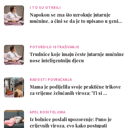
I TO SU OTKRILI
Napokon se zna što uzrokuje jutarnje
mučnine, a čini se da je to upisano u geni…
POTVRDILO ISTRAŽIVANJE
Trudnice koje imaju česte jutarnje mučnine
nose inteligentniju djecu
RADOSTI POVRAĆANJA
Mama je podijelila svoje praktične trikove
za vrijeme želučanih viroza: 'Ti si …
APEL RODITELJIMA
Iz bolnice poslali upozorenje: Puno je
crijevnih viroza, evo kako postupati