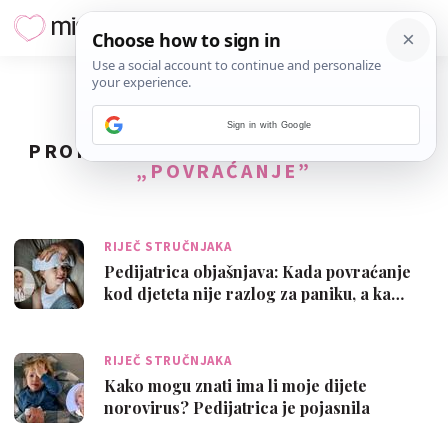
Sign in with Google
PRONAĐENO
33
REZULTATA ZA TAG
„POVRAĆANJE”
RIJEČ STRUČNJAKA
Pedijatrica objašnjava: Kada povraćanje
kod djeteta nije razlog za paniku, a ka…
RIJEČ STRUČNJAKA
Kako mogu znati ima li moje dijete
norovirus? Pedijatrica je pojasnila