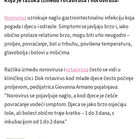
Koja je razlika između rotavirusa i norovirusa?
Norovirus
uzrokuje naglu gastrointestinalnu infekciju koja
pogađa i djecu i odrasle. Simptomi se javljaju brzo i, iako
obično prolaze relativno brzo, mogu biti vrlo neugodni –
proljev, povraćanje, bol u trbuhu, povišena temperatura,
glavobolja i bolovi u mišićima.
Razlika između norovirusa i
rotavirusa
često se vidi u
kliničkoj slici. Dok rotavirus kod mlađe djece često počinje
proljevom, pedijatrica Giovanna Armano pojašnjava:
"Norovirus se pojavljuje naglo, a kod djece je češće
povraćanje vodeći simptom. Djeca se jako brzo osjećaju
loše, ali bolest obično traje kratko – 1 do 3 dana, s
inkubacijom od 1 do 2 dana."