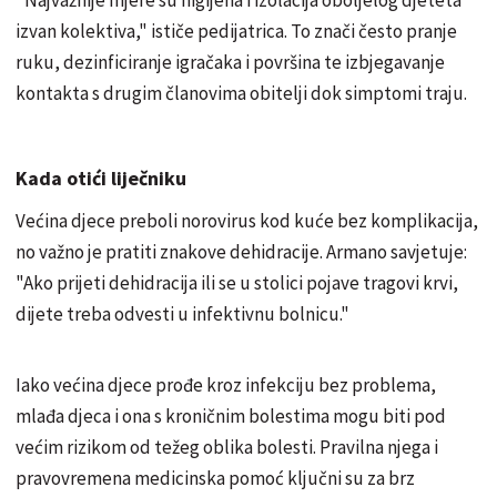
izvan kolektiva," ističe pedijatrica. To znači često pranje
ruku, dezinficiranje igračaka i površina te izbjegavanje
kontakta s drugim članovima obitelji dok simptomi traju.
Kada otići liječniku
Većina djece preboli norovirus kod kuće bez komplikacija,
no važno je pratiti znakove dehidracije. Armano savjetuje:
"Ako prijeti dehidracija ili se u stolici pojave tragovi krvi,
dijete treba odvesti u infektivnu bolnicu."
Iako većina djece prođe kroz infekciju bez problema,
mlađa djeca i ona s kroničnim bolestima mogu biti pod
većim rizikom od težeg oblika bolesti. Pravilna njega i
pravovremena medicinska pomoć ključni su za brz