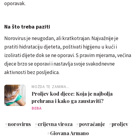
oporavak.
Na što treba paziti
Norovirus je neugodan, ali kratkotrajan. Najvažnije je
pratiti hidrataciju djeteta, poštivati higijenu u kući i
izolirati dijete dok se ne oporavi. S pravim mjerama, većina
djece brzo se oporavi i nastavlja svoje svakodnevne
aktivnosti bez posljedica.
MOŽDA TE ZANIMA...
Proljev kod djece: Koja je najbolja
prehrana i kako ga zaustaviti?
BEBA
#
norovirus
#
crijevna viroza
#
povraćanje
#
proljev
#
Giovana Armano