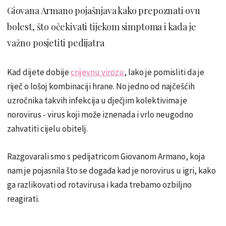
Giovana Armano pojašnjava kako prepoznati ovu
bolest, što očekivati tijekom simptoma i kada je
važno posjetiti pedijatra
Kad dijete dobije
crijevnu virozu
, lako je pomisliti da je
riječ o lošoj kombinaciji hrane. No jedno od najčešćih
uzročnika takvih infekcija u dječjim kolektivima je
norovirus - virus koji može iznenada i vrlo neugodno
zahvatiti cijelu obitelj.
Razgovarali smo s pedijatricom Giovanom Armano, koja
nam je pojasnila što se događa kad je norovirus u igri, kako
ga razlikovati od rotavirusa i kada trebamo ozbiljno
reagirati.