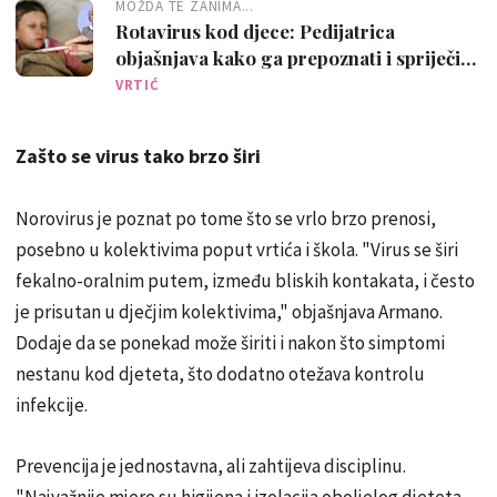
MOŽDA TE ZANIMA...
Rotavirus kod djece: Pedijatrica
objašnjava kako ga prepoznati i spriječiti
dehidraciju
VRTIĆ
Zašto se virus tako brzo širi
Norovirus je poznat po tome što se vrlo brzo prenosi,
posebno u kolektivima poput vrtića i škola. "Virus se širi
fekalno-oralnim putem, između bliskih kontakata, i često
je prisutan u dječjim kolektivima," objašnjava Armano.
Dodaje da se ponekad može širiti i nakon što simptomi
nestanu kod djeteta, što dodatno otežava kontrolu
infekcije.
Prevencija je jednostavna, ali zahtijeva disciplinu.
"Najvažnije mjere su higijena i izolacija oboljelog djeteta