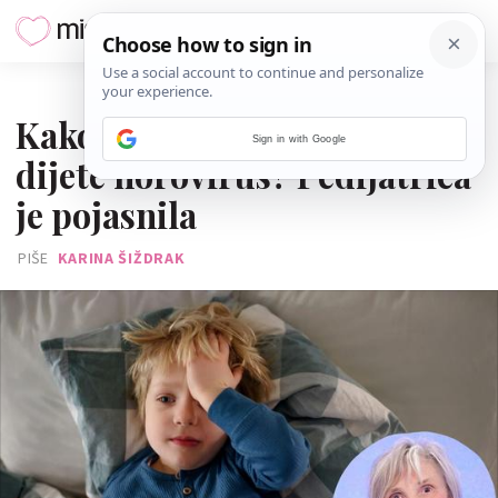
11. OŽUJKA 2026.
Kako mogu znati ima li moje
Sign in with Google
dijete norovirus? Pedijatrica
je pojasnila
PIŠE
KARINA ŠIŽDRAK