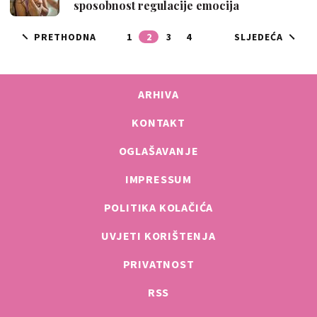
sposobnost regulacije emocija
PRETHODNA
1
2
3
4
SLJEDEĆA
ARHIVA
KONTAKT
OGLAŠAVANJE
IMPRESSUM
POLITIKA KOLAČIĆA
UVJETI KORIŠTENJA
PRIVATNOST
RSS