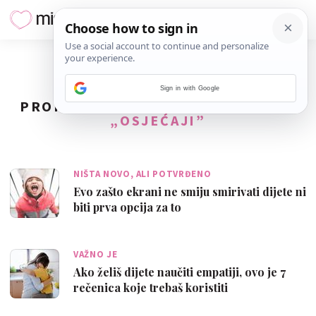
Sign in with Google
PRONAĐENO
46
REZULTATA ZA TAG
„OSJEĆAJI”
NIŠTA NOVO, ALI POTVRĐENO
Evo zašto ekrani ne smiju smirivati dijete ni
biti prva opcija za to
VAŽNO JE
Ako želiš dijete naučiti empatiji, ovo je 7
rečenica koje trebaš koristiti