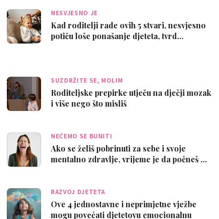
NESVJESNO JE
Kad roditelji rade ovih 5 stvari, nesvjesno
potiču loše ponašanje djeteta, tvrd…
SUZDRŽITE SE, MOLIM
Roditeljske prepirke utječu na dječji mozak
i više nego što misliš
NEĆEMO SE BUNITI
Ako se želiš pobrinuti za sebe i svoje
mentalno zdravlje, vrijeme je da počneš …
RAZVOJ DJETETA
Ove 4 jednostavne i neprimjetne vježbe
mogu povećati djetetovu emocionalnu