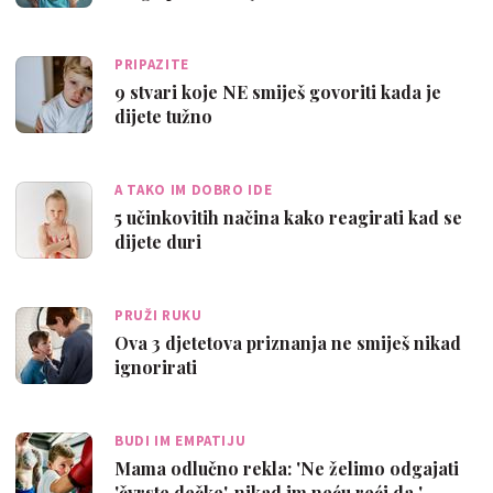
inte…
PRIPAZITE
9 stvari koje NE smiješ govoriti kada je
dijete tužno
A TAKO IM DOBRO IDE
5 učinkovitih načina kako reagirati kad se
dijete duri
PRUŽI RUKU
Ova 3 djetetova priznanja ne smiješ nikad
ignorirati
BUDI IM EMPATIJU
Mama odlučno rekla: 'Ne želimo odgajati
'čvrste dečke', nikad im neću reći da '…