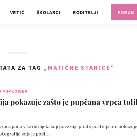
VRTIĆ
ŠKOLARCI
RODITELJI
FORUM
TATA ZA TAG
„MATIČNE STANICE”
A PUPKOVINA
ija pokazuje zašto je pupčana vrpca toli
vrpca puno više od dijela koji povezuje plod s posteljicom pokazuj
otografija koju je podi…