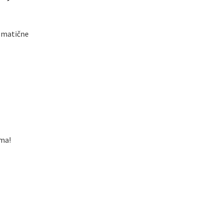
i matične
ima!