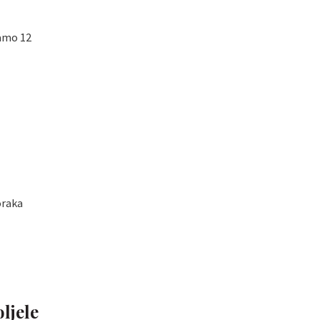
samo 12
oraka
ljele