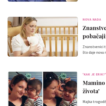
NOVA NADA
Znanstve
pobačaj
Znanstvenici t
što daje novu 
'KAK JE ERIK?
Mamino p
života'
Majka trogodišn