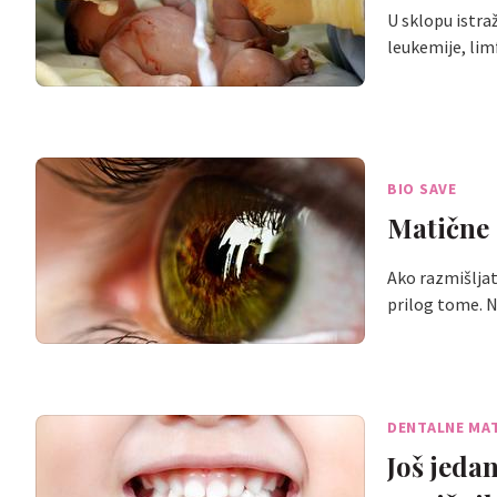
U sklopu istra
leukemije, lim
BIO SAVE
Matične 
Ako razmišljat
prilog tome. N
DENTALNE MAT
Još jedan