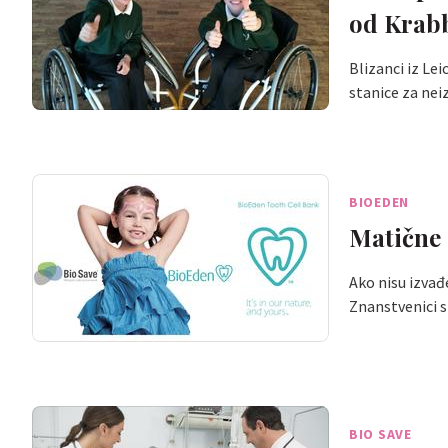
od Krabb
Blizanci iz Le
stanice za nei
BIOEDEN
Matične 
Ako nisu izvađ
Znanstvenici s
BIO SAVE