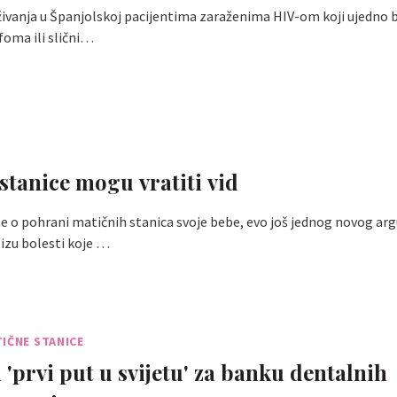
živanja u Španjolskoj pacijentima zaraženima HIV-om koji ujedno b
foma ili slični…
stanice mogu vratiti vid
e o pohrani matičnih stanica svoje bebe, evo još jednog novog a
izu bolesti koje …
IČNE STANICE
 'prvi put u svijetu' za banku dentalnih