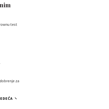
čnim
rownu test
h
odobrenje za
JEDEĆA