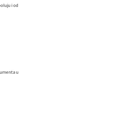
oluju i od
rgumenta u