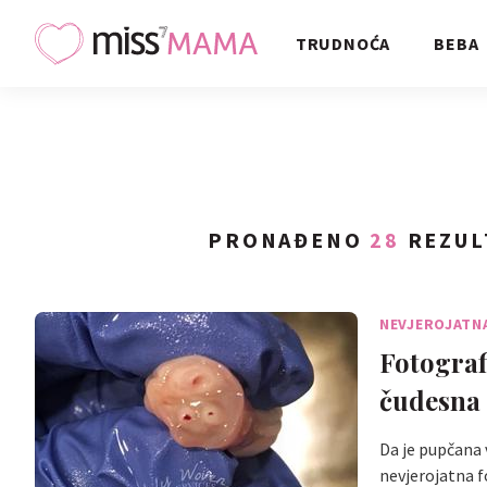
TRUDNOĆA
BEBA
PRONAĐENO
28
REZUL
NEVJEROJATN
Fotograf
čudesna
Da je pupčana 
nevjerojatna f