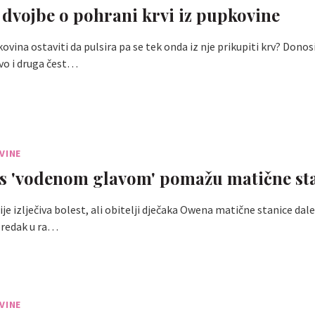
 dvojbe o pohrani krvi iz pupkovine
kovina ostaviti da pulsira pa se tek onda iz nje prikupiti krv? Don
vo i druga čest…
VINE
s 'vodenom glavom' pomažu matične st
je izlječiva bolest, ali obitelji dječaka Owena matične stanice dal
predak u ra…
VINE