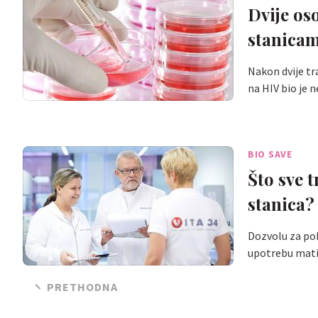
Dvije os
stanica
Nakon dvije t
na HIV bio je 
BIO SAVE
Što sve 
stanica?
Dozvolu za poh
upotrebu mati
PRETHODNA