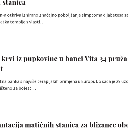
 stanica
en-a otkriva iznimno značajno poboljšanje simptoma dijabetesa 
etka terapije s vlasti…
krvi iz pupkovine u banci Vita 34 pruža
t
atna banka s najviše terapijskih primjena u Europi. Do sada je 29 uz
rišteno za bolest…
ntacija matičnih stanica za blizance obo