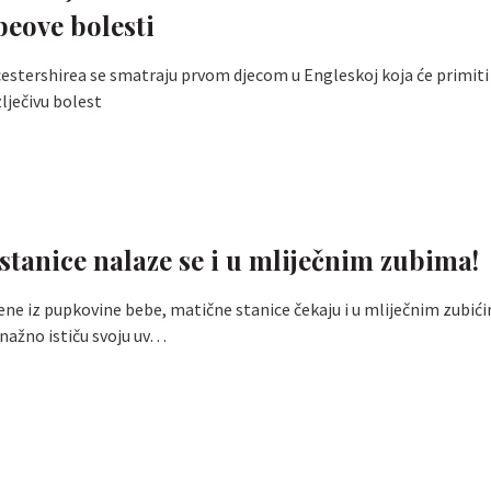
eove bolesti
icestershirea se smatraju prvom djecom u Engleskoj koja će primit
zlječivu bolest
stanice nalaze se i u mliječnim zubima!
ene iz pupkovine bebe, matične stanice čekaju i u mliječnim zubić
nažno ističu svoju uv…