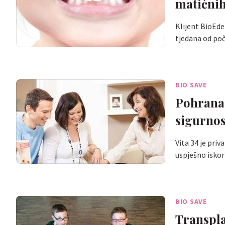
matičnih
Klijent BioEd
tjedana od poč
BIO SAVE
Pohrana 
sigurnos
Vita 34 je priv
uspješno isko
BIO SAVE
Transpla