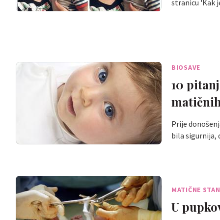
stranicu 'Kak j
BIOSAVE
10 pitan
matičnih
Prije donošenj
bila sigurnija
MATIČNE STAN
U pupkov