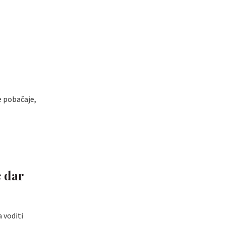
e pobačaje,
e dar
a voditi