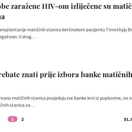
obe zaražene HIV-om izliječene su mati
ma
ransplantacije matičnih stanica berlinskom pacijentu Timothyju B
negativan. U drug…
trebate znati prije izbora banke matični
ranu matičnih stanica posjeduju sve banke krvi iz pupkovine, no 
čnih stanica za…
1
2
SL