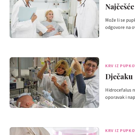
Najčešće
Može li se pup
odgovore na o
KRV IZ PUPKO
Dječaku 
Hidrocefalus ni
oporavak i na
KRV IZ PUPKO