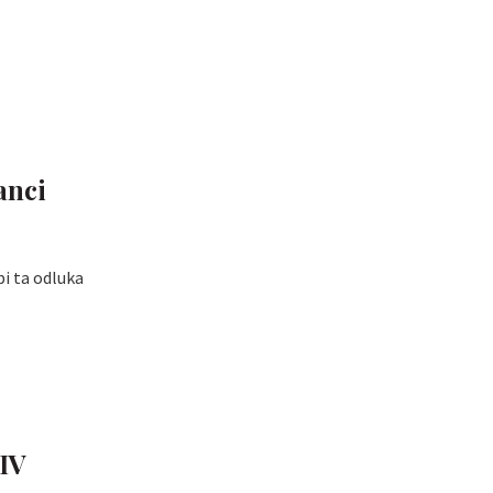
anci
bi ta odluka
HIV