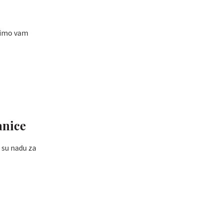
osimo vam
anice
e su nadu za