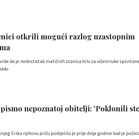
nici otkrili mogući razlog uzastopnim
ima
vrde da je nedostatak matičnih stanica kriv za višestruke spontan
nadu
'
ismo nepoznatoj obitelji: 'Poklonili st
jeg Erika njihovu priču podijelila je prije dvije godine kad je počel