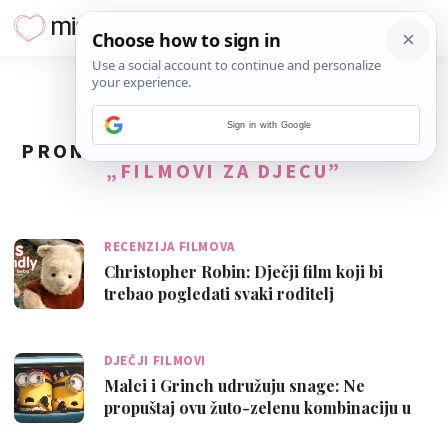
Sign in with Google
PRONAĐENO
127
REZULTATA ZA TAG
„FILMOVI ZA DJECU”
RECENZIJA FILMOVA
Christopher Robin: Dječji film koji bi
trebao pogledati svaki roditelj
DJEČJI FILMOVI
Malci i Grinch udružuju snage: Ne
propuštaj ovu žuto-zelenu kombinaciju u
kinima