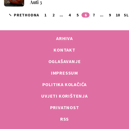
Auti 3
PRETHODNA
1
2
...
4
5
6
7
...
9
10
SL
ARHIVA
KONTAKT
OGLAŠAVANJE
IMPRESSUM
POLITIKA KOLAČIĆA
UVJETI KORIŠTENJA
PRIVATNOST
RSS