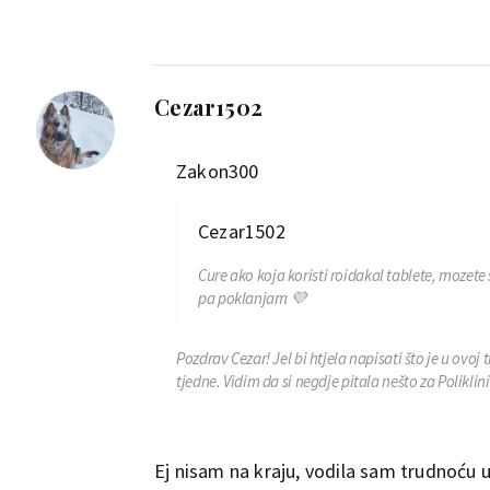
Cezar1502
Zakon300
Cezar1502
Cure ako koja koristi roidakal tablete, mozete s
pa poklanjam 💜
Pozdrav Cezar! Jel bi htjela napisati što je u ovo
tjedne. Vidim da si negdje pitala nešto za Poliklin
Ej nisam na kraju, vodila sam trudnoću u p