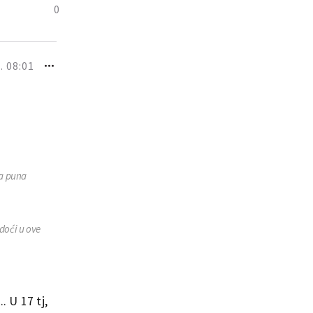
0
. 08:01
ja puna
 doći u ove
. U 17 tj,