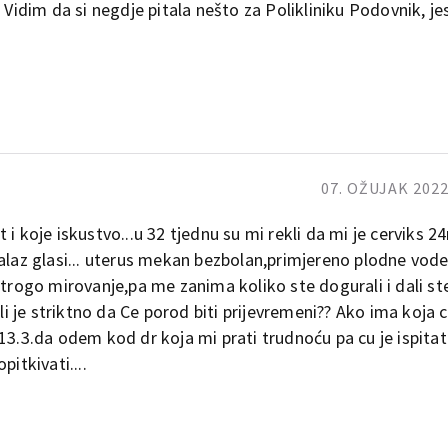
 Vidim da si negdje pitala nešto za Polikliniku Podovnik, je
07. OŽUJAK 2022
i koje iskustvo...u 32 tjednu su mi rekli da mi je cerviks 2
alaz glasi... uterus mekan bezbolan,primjereno plodne vode
trogo mirovanje,pa me zanima koliko ste dogurali i dali ste
ali je striktno da Ce porod biti prijevremeni?? Ako ima koja 
13.3.da odem kod dr koja mi prati trudnoću pa cu je ispitati
itkivati....