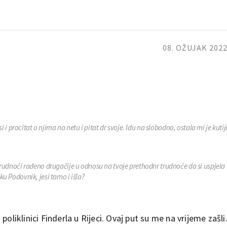
08. OŽUJAK 2022
i i procitat o njima na netu i pitat dr svoje. Idu na slobodno, ostala mi je kuti
j trudnoći rađeno drugačije u odnosu na tvoje prethodnr trudnoće da si uspjela
iku Podovnik, jesi tamo i išla?
oliklinici Finderla u Rijeci. Ovaj put su me na vrijeme zašli..