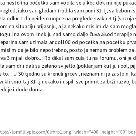
svasta nesto (na početku sam vodila se u kbc dok mi nije pukao
e pregled, iako sad gledam (rodila sam puni 31 tj, sa bebom s
ala odlucit da neidem uopce na preglede svaka 3 tj (voznj
irom na situaciju prijasnju, a ja nekako mislim da sam mogla
Bogu i na ovom i nek ju sad samo dalje čuva 🙏od terapije 
heparina sam uzimala andol100 od pocetka,na pocetku prva
o mislim da je bilo nepotrebno, posto ja nemam problem za
a 3 mj ali dobro... Roidikal sam cula tu na forumu, oni je 
ala sam dr i dali su zeleno svijetlo (poklanjam kutiju i pol, pi
je to... U 30 tjednu su krenuli grcevi, neznam ni ja zasto ni k
kli smo taj 31 tj nekako i uspili sve primit za brži razvoj b
reduje i dode doma.
ttps://lpmf.lilypie.com/0lmrp1.png" width="400" height="80" bo