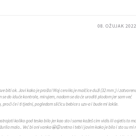
08. OŽUJAK 2022
e biti ok. Javi kako je prošlo! Moj cerviks je malčice duži (32 mm ;) i zatvoren
m se do iduće kontrole, mirujem, nadam se da će uroditi plodom jer sam već
 proći će i ti tjedni, pogledam sličicu bebice s uzv-a i bude mi lakše.
rajati koliko god tesko bilo jer kao sto i sama kažeš cim vidis ili osjetis to ma
urila malo.. Već bi oni vanka😬😅 sretno i tebi i javim kako je bilo i sto su mi re