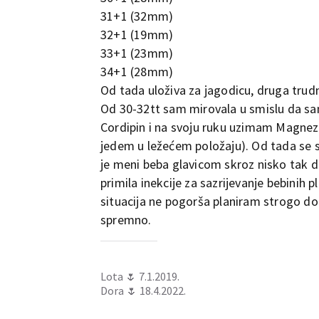
31+1 (32mm)
32+1 (19mm)
33+1 (23mm)
34+1 (28mm)
Od tada uloživa za jagodicu, druga trud
Od 30-32tt sam mirovala u smislu da sam
Cordipin i na svoju ruku uzimam Magnezi
jedem u ležećem položaju). Od tada se s
je meni beba glavicom skroz nisko tak 
primila inekcije za sazrijevanje bebinih
situacija ne pogorša planiram strogo do 3
spremno.
Lota 🌷 7.1.2019.
Dora 🌷 18.4.2022.