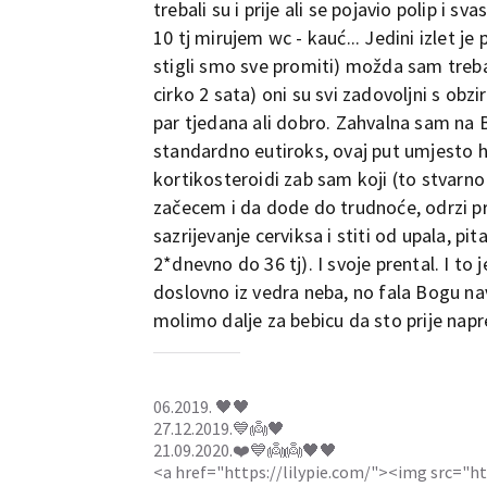
trebali su i prije ali se pojavio polip i 
10 tj mirujem wc - kauć... Jedini izlet j
stigli smo sve promiti) možda sam treb
cirko 2 sata) oni su svi zadovoljni s obz
par tjedana ali dobro. Zahvalna sam na 
standardno eutiroks, ovaj put umjesto 
kortikosteroidi zab sam koji (to stvarn
začecem i da dode do trudnoće, odrzi prv
sazrijevanje cerviksa i stiti od upala, pit
2*dnevno do 36 tj). I svoje prental. I to 
doslovno iz vedra neba, no fala Bogu navu
molimo dalje za bebicu da sto prije nap
06.2019. 🖤🖤
27.12.2019.💙👼🖤
21.09.2020.❤️💙👼👼🖤🖤
<a href="https://lilypie.com/"><img src="h