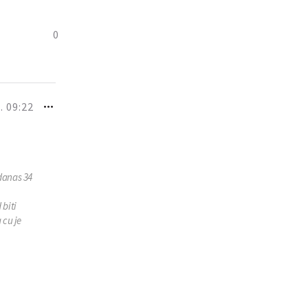
0
. 09:22
,danas 34
 biti
 cu je