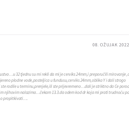
08. OŽUJAK 2022
skustvo…u 32 tjednu su mi rekli da mi je cerviks 24mm,i preporučili mirovanje 
ereno plodne vode,posteljica u fundusu,cerviks 24mm,oblika Y i dali strogo
ste rodile u terminu,prenjele,ili ste prijevremeno…dali je striktno da Ce porod
s tim njihovim nalazima…čekam 13.3.da odem kod dr koja mi prati trudnoću pa
no propitkivati….