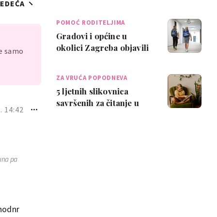
JEDEĆA
pronašli smo genijalne
kombina…
POMOĆ RODITELJIMA
Gradovi i općine u
okolici Zagreba objavili
je samo
da će sufinancirati
troškove školov…
ZA VRUĆA POPODNEVA
5 ljetnih slikovnica
savršenih za čitanje u
. 14:42
hladu
puna pa
thodnr