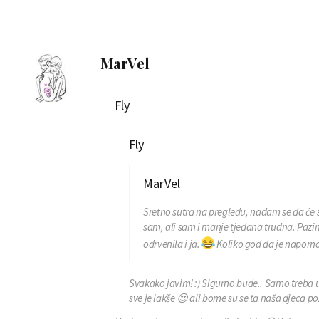
MarVel
Fly
Fly
MarVel
Sretno sutra na pregledu, nadam se da će sv
sam, ali sam i manje tjedana trudna. Pazi
odrvenila i ja.
Koliko god da je naporno,
Svakako javim! :) Sigurno bude.. Samo treba ust
sve je lakše 😍 ali bome su se ta naša djeca pož