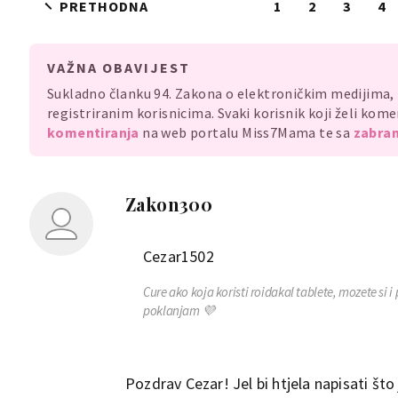
PRETHODNA
1
2
3
4
VAŽNA OBAVIJEST
Sukladno članku 94. Zakona o elektroničkim medijima
registriranim korisnicima. Svaki korisnik koji želi ko
komentiranja
na web portalu Miss7Mama te sa
zabran
Zakon300
Cezar1502
Cure ako koja koristi roidakal tablete, mozete si i
poklanjam 💜
Pozdrav Cezar! Jel bi htjela napisati št