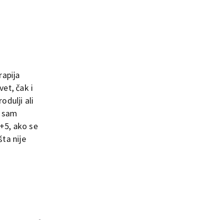
rapija
et, čak i
dulji ali
t sam
4+5, ako se
šta nije