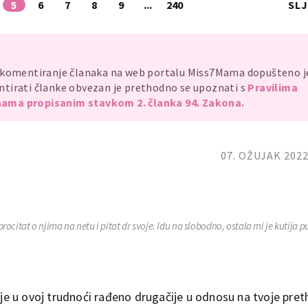
5
6
7
8
9
...
240
SL
, komentiranje članaka na web portalu Miss7Mama dopušteno 
mentirati članke obvezan je prethodno se upoznati s
Pravilima
ama propisanim stavkom 2. članka 94. Zakona.
07. OŽUJAK 2022
 procitat o njima na netu i pitat dr svoje. Idu na slobodno, ostala mi je kutija 
o je u ovoj trudnoći rađeno drugačije u odnosu na tvoje pre