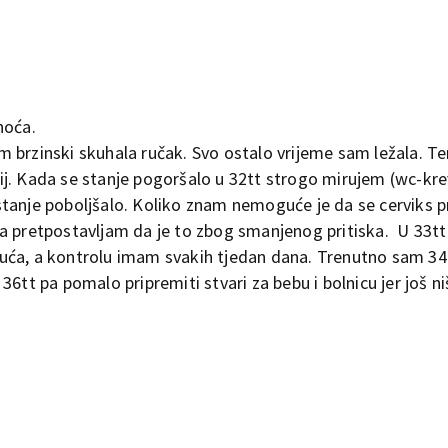
noća.
 brzinski skuhala ručak. Svo ostalo vrijeme sam ležala. Te
j. Kada se stanje pogoršalo u 32tt strogo mirujem (wc-krev
tanje poboljšalo. Koliko znam nemoguće je da se cerviks pro
da pretpostavljam da je to zbog smanjenog pritiska. U 33t
 pluća, a kontrolu imam svakih tjedan dana. Trenutno sam 3
6tt pa pomalo pripremiti stvari za bebu i bolnicu jer još ni