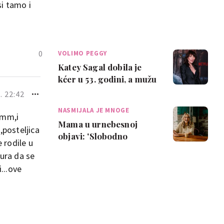
si tamo i
0
VOLIMO PEGGY
Katey Sagal dobila je
kćer u 53. godini, a mužu
je rekla da ima 'još 5
. 22:42
minuta z…
NASMIJALA JE MNOGE
4mm,i
Mama u urnebesnoj
,posteljica
objavi: 'Slobodno
 rodile u
hranite djecu formulom.
cura da se
Ovo je moj isključi…
...ove