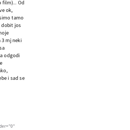
 film)... Od
ve ok,
a simo tamo
 dobit jos
moje
 3 mj neki
 sa
da odgodi
je
ako,
ebe i sad se
rder="0"