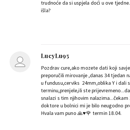
trudnoće da si uspjela doći u ove tjedne.
išla?
LucyLu95
Pozdrav cure,ako mozete dati koji savjet 
preporučili mirovanje ,danas 34 tjedan n
u fundusu,cerviks 24mm,oblika Y i dali s
terminu,prenjele,ili ste prijevremeno...d
snalazi s tim njihovim nalazima...čekam 
doktore u bolnici mi je bilo neugodno prop
Hvala vam puno 🙏♥️🌹 termin 18.04.