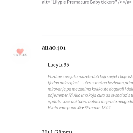
alt="Lilypie Premature Baby tickers" /></a>
ana0401
LucyLu95
Pozdrav cure,ako mozete dati koji savjet i koje i
tjedan nalaz glasi… uterus mekan bezbolan,primj
mirovanje,pa me zanima koliko ste dogurali i dali 
prijevremeni?? Ako ima koja cura da se snalazi 
ispitati…ove doktore u bolnici mi je bilo neugod
Hvala vam puno 🙏♥️🌹 termin 18.04.
30+1 (28mm)