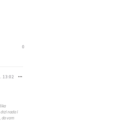
0
. 13:02
lika
drzi nada i
u, da vam