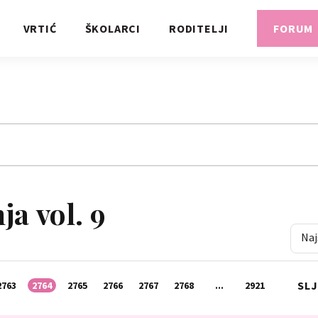
VRTIĆ
ŠKOLARCI
RODITELJI
FORUM
a vol. 9
Naj
SL
2763
2764
2765
2766
2767
2768
...
2921