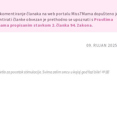
, komentiranje članaka na web portalu Miss7Mama dopušteno 
mentirati članke obvezan je prethodno se upoznati s
Pravilima
ama propisanim stavkom 2. članka 94. Zakona.
09. RUJAN 2025
etlo za pocetak stimulacije. Svima zelim srecu u kojoj god fazi bile! 🫶🏼