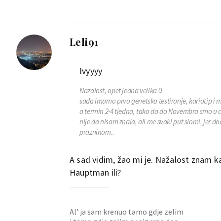
Leli91
Ivyyyy
Nazalost, opet jedna velika 0.
sada imamo prvo genetsko testiranje, kariotip i mi
a termin 2-4 tjedna, tako da do Novembra smo u ce
nije da nisam znala, ali me svaki put slomi, jer 
prazninom..
A sad vidim, žao mi je. Nažalost znam ka
Hauptman ili?
Al’ ja sam krenuo tamo gdje zelim