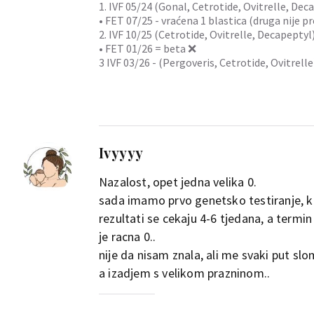
1. IVF 05/24 (Gonal, Cetrotide, Ovitrelle, Deca
• FET 07/25 - vraćena 1 blastica (druga nije 
2. IVF 10/25 (Cetrotide, Ovitrelle, Decapeptyl
• FET 01/26 = beta ❌
3 IVF 03/26 - (Pergoveris, Cetrotide, Ovitrelle
Ivyyyy
Nazalost, opet jedna velika 0.
sada imamo prvo genetsko testiranje, ka
rezultati se cekaju 4-6 tjedana, a termi
je racna 0..
nije da nisam znala, ali me svaki put sl
a izadjem s velikom prazninom..