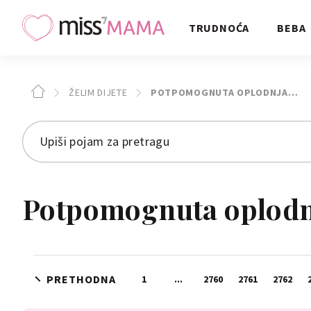
TRUDNOĆA
BEBA
ŽELIM DIJETE
POTPOMOGNUTA OPLODNJA…
Potpomognuta oplodnj
PRETHODNA
1
...
2760
2761
2762