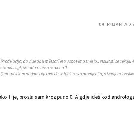
09. RUJAN 2025
krodelacija, da vide da li mTesa/Tesa uopce ima smisla.. rezultati se cekaju 4
kanju.. ugl, prirodna sansa je racna 0..
dodjem s velikom nadom i vjerom da se ipak nesto promjenilo, a izadjem s veli
ko ti je, prosla sam kroz puno 0. A gdje ideš kod androlog