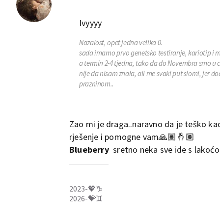
Ivyyyy
Nazalost, opet jedna velika 0.
sada imamo prvo genetsko testiranje, kariotip i mi
a termin 2-4 tjedna, tako da do Novembra smo u ce
nije da nisam znala, ali me svaki put slomi, jer 
prazninom..
Zao mi je draga..naravno da je teško k
rješenje i pomogne vam🙏🏽🤞🏽
Blueberry
sretno neka sve ide s lako
2023-💖♑️
2026-💝♊️