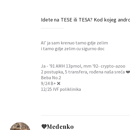
Idete na TESE ili TESA? Kod kojeg andr
Al’ ja sam krenuo tamo gdje zelim
i tamo gdje zelim cu sigurno doc
Ja - '91 AMH 13pmol, mm '92- crypto-azoo
2 postupka, 5 transfera, rođena naša sreća ❤
Beba No.2
9/24 B+ ❌
12/25 IVF poliklinika
💜Medenko