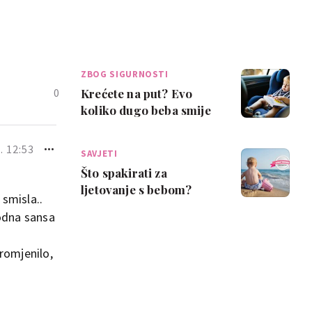
ZBOG SIGURNOSTI
0
Krećete na put? Evo
koliko dugo beba smije
biti u autosjedalici bez
prekida
. 12:53
SAVJETI
Što spakirati za
ljetovanje s bebom?
smisla..
Popis koji će ti olakšati
rodna sansa
pripreme
romjenilo,