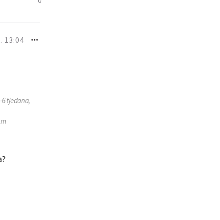
0
. 13:04
-6 tjedana,
kom
a?