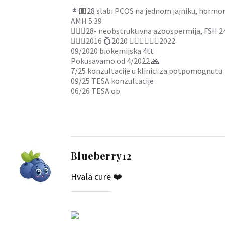
👩🏼28 slabi PCOS na jednom jajniku, hormon
AMH 5.39
👱🏻‍♂️28- neobstruktivna azoospermija, FSH 
👩‍❤️‍👨2016 💍2020 👰🏼‍♀️🤵🏼‍♂️2022
09/2020 biokemijska 4tt
Pokusavamo od 4/2022 🙏
7/25 konzultacije u klinici za potpomognutu
09/25 TESA konzultacije
06/26 TESA op
Blueberry12
Hvala cure ❤️