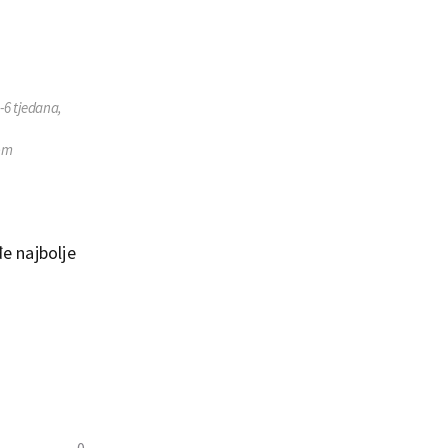
-6 tjedana,
kom
e najbolje