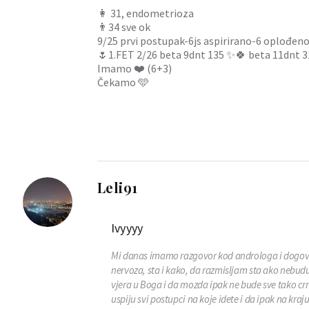
👩 31, endometrioza
👨34 sve ok
9/25 prvi postupak-6js aspirirano-6 oplođeno-
🌷1.FET 2/26 beta 9dnt 135 ✨🍀 beta 11dnt 
Imamo ❤️ (6+3)
Čekamo 🩵
Leli91
Ivyyyy
Mi danas imamo razgovor kod androloga i dogovo
nervoza, sta i kako, da razmisljam sta ako nebudu
vjera u Boga i da mozda ipak ne bude sve tako c
uspiju svi postupci na koje idete i da ipak na kr