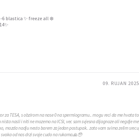
6 blastica ✨ freeze all ❄️
314✨
09. RUJAN 2025
r za TESA, s obzirom na nase 0 na spermiogramu.. mogu reci da me hvata to
 nista nasli i niti ne mozemo na ICSI, vec sam svjesna dijagnoze ali negdje me 
rno, mozda nadju nesto barem za jedan postupak.. zato vam svima zelim srec
aju svaka od nas drzi svoje cudo na rukama🙏🥹