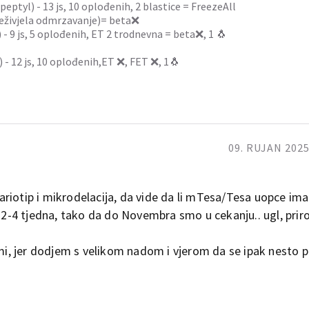
peptyl) - 13 js, 10 oplođenih, 2 blastice = FreezeAll
preživjela odmrzavanje)= beta❌
) - 9 js, 5 oplođenih, ET 2 trodnevna = beta❌, 1 🐧
) - 12 js, 10 oplođenih,ET ❌, FET ❌, 1🐧
09. RUJAN 2025
riotip i mikrodelacija, da vide da li mTesa/Tesa uopce ima 
n 2-4 tjedna, tako da do Novembra smo u cekanju.. ugl, pri
omi, jer dodjem s velikom nadom i vjerom da se ipak nesto p