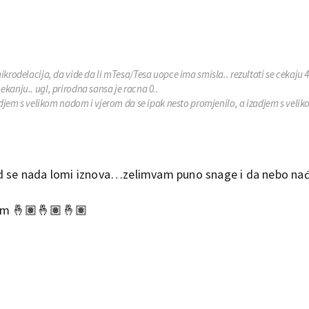
krodelacija, da vide da li mTesa/Tesa uopce ima smisla.. rezultati se cekaju 4
kanju.. ugl, prirodna sansa je racna 0..
dodjem s velikom nadom i vjerom da se ipak nesto promjenilo, a izadjem s veli
ad se nada lomi iznova…zelimvam puno snage i da nebo nađ
ćom 🤞🏽🤞🏽🤞🏽