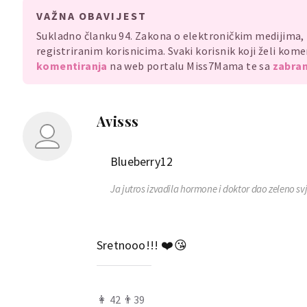
VAŽNA OBAVIJEST
Sukladno članku 94. Zakona o elektroničkim medijima
registriranim korisnicima. Svaki korisnik koji želi ko
komentiranja
na web portalu Miss7Mama te sa
zabran
Avisss
Blueberry12
Ja jutros izvadila hormone i doktor dao zeleno svj
Sretnooo!!! ❤️😘
👩 42 👨39