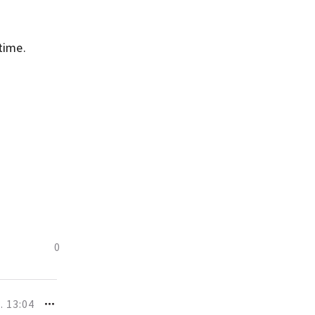
 time.
0
. 13:04