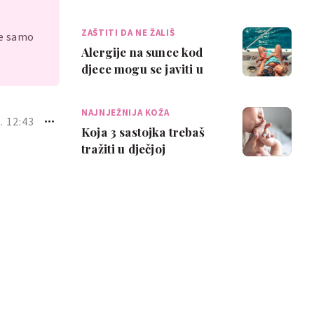
viralan: 'Radi svaki put!'
ZAŠTITI DA NE ŽALIŠ
je samo
Alergije na sunce kod
djece mogu se javiti u
više varijanti, a neke
zahtijevaju…
NAJNJEŽNIJA KOŽA
. 12:43
Koja 3 sastojka trebaš
tražiti u dječjoj
kozmetici, a koja 4 bi
trebalo izbjega…