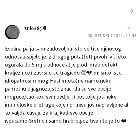
0
Aries85🐏
08. STUDENI 2021. 17:43
Evelina pa ja sam zadovoljna sto se tice njihovog
odnosa,uspjelo je iz drugog puta(fet) prvoh ivf.i eto
ogurala do 5.mj trudnoce al je plod imao defekt
kraljeznice i zavrsilo se tragicno 🥺💔 mi smo isto
idiopati(osim mog Hashimota)nemamo neku
pametnu dijagnozu,sto znaci da su sve opcije
moguce,kao kod svih ovdje :) postolje jos neke
imunoloske pretrage koje npr .nisu jos napravljene al
to valjda cuvaju za kraj kad sve opcije
ispucamo.Sretno i samo hrabro,pozitiva i to je to ❤️