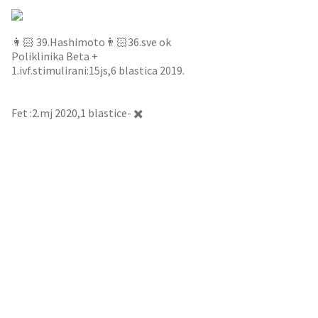
👩🏻 39.Hashimoto👨🏻36.sve ok
Poliklinika Beta +
1.ivf.stimulirani:15js,6 blastica 2019.
Fet :2.mj 2020,1 blastice- ✖️