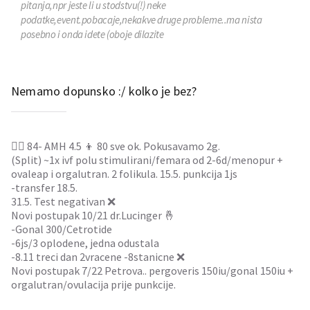
pitanja,npr jeste li u stodstvu(!) neke
podatke,event.pobacaje,nekakve druge probleme..ma nista
posebno i onda idete (oboje dilazite
Skupa)u prizemlje izvaditi krv i slobodna si.Nakon cca dva tjedna
dodju nalazi.Partner isto trati uputnicu al od svoje dr opce prakse.
Jako je vazno dopunsko jer je metoda skupa pa ti to oni
Nemamo dopunsko :/ kolko je bez?
pokrivaju.Dodju ti kromozomi na papiru i bas se vidi onako dna
,one restekuce hha nemoj samo zabrijati ko ja ,ajme vidi prazno
polje,sta ni fali jedan kromozom😁🤔 a ono Y koji mi zene
nemamo,haha biologija 5.osnovne al dobro haha
👱‍♀️ 84- AMH 4.5 👦 80 sve ok. Pokusavamo 2g.
(Split) ~1x ivf polu stimulirani/femara od 2-6d/menopur +
ovaleap i orgalutran. 2 folikula. 15.5. punkcija 1js
-transfer 18.5.
31.5. Test negativan ❌
Novi postupak 10/21 dr.Lucinger 🤞
-Gonal 300/Cetrotide
-6js/3 oplodene, jedna odustala
-8.11 treci dan 2vracene -8stanicne ❌
Novi postupak 7/22 Petrova.. pergoveris 150iu/gonal 150iu +
orgalutran/ovulacija prije punkcije.