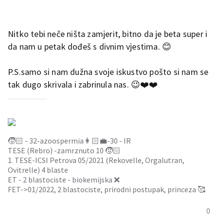
Nadam se da mi to nece nitko zamjerit jer sam bas bila lose od
svega i u šoku od same bete 😩
Nitko tebi neče ništa zamjerit, bitno da je beta super i
da nam u petak dođeš s divnim vjestima. 😊
P.S.samo si nam dužna svoje iskustvo pošto si nam se
tak dugo skrivala i zabrinula nas. 😉❤️❤️
🧒🏻 - 32-azoospermia👩🏻‍💼-30 - IR
TESE (Rebro) -zamrznuto 10 🧒🏻
1. TESE-ICSI Petrova 05/2021 (Rekovelle, Orgalutran,
Ovitrelle) 4 blaste
ET - 2 blastociste - biokemijska ❌
FET->01/2022, 2 blastociste, prirodni postupak, princeza 🥰
0