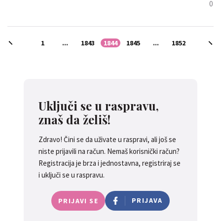
0
1
...
1843
1844
1845
...
1852
Uključi se u raspravu,
znaš da želiš!
Zdravo! Čini se da uživate u raspravi, ali još se
niste prijavili na račun. Nemaš korisnički račun?
Registracija je brza i jednostavna, registriraj se
i uključi se u raspravu.
PRIJAVA
PRIJAVI SE