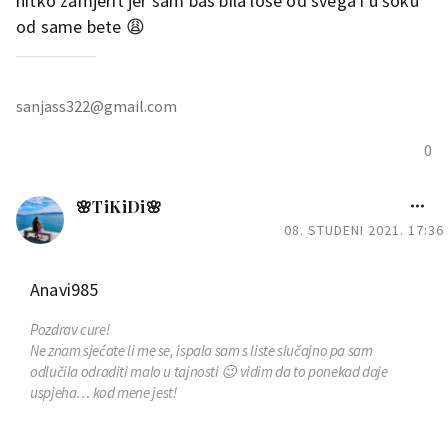
nitko zamjerit jer sam bas bila lose od svega i u šoku
od same bete 😩
sanjass322@gmail.com
0
🌸TiKiDi🌸
08. STUDENI 2021. 17:36
Anavi985
Pozdrav cure!
Ne znam sjećate li me se, ispala sam s liste slučajno pa sam
odlučila odraditi malo u tajnosti 😉 vidim da to ponekad daje
uspjeha… kod mene jest!
Iz potpisa se vidi -nakon promjene bolnice odmah sam bila
pozitivnija i iako nije uspjelo odmah u drugoj, jednostavno mi