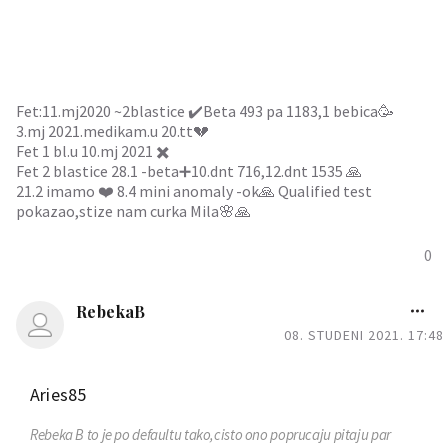
Fet:11.mj2020 ~2blastice ✔️Beta 493 pa 1183,1 bebica🥳
3.mj 2021.medikam.u 20.tt💔
Fet 1 bl.u 10.mj 2021 ✖️
Fet 2 blastice 28.1 -beta➕10.dnt 716,12.dnt 1535 🙏
21.2 imamo ❤️ 8.4 mini anomaly -ok🙏 Qualified test
pokazao,stize nam curka Mila🌸🙏
0
RebekaB
08. STUDENI 2021. 17:48
Aries85
Rebeka B to je po defaultu tako,cisto ono poprucaju pitaju par