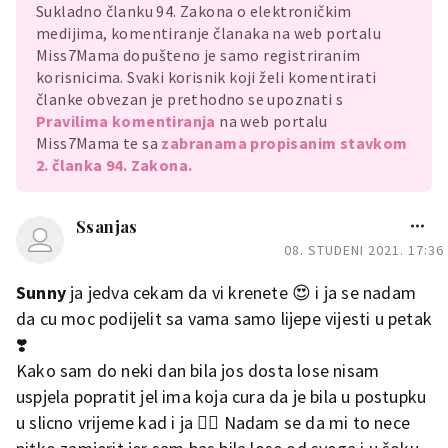
Sukladno članku 94. Zakona o elektroničkim
medijima, komentiranje članaka na web portalu
Miss7Mama dopušteno je samo registriranim
korisnicima. Svaki korisnik koji želi komentirati
članke obvezan je prethodno se upoznati s
Pravilima komentiranja
na web portalu
Miss7Mama te sa
zabranama propisanim stavkom
2. članka 94. Zakona.
Ssanjas
08. STUDENI 2021. 17:36
Sunny
ja jedva cekam da vi krenete 😍 i ja se nadam
da cu moc podijelit sa vama samo lijepe vijesti u petak
❣️
Kako sam do neki dan bila jos dosta lose nisam
uspjela popratit jel ima koja cura da je bila u postupku
u slicno vrijeme kad i ja 🤦‍♀️ Nadam se da mi to nece