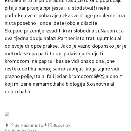
Rebeka B to je po defaultu tako,cisto ono poprucaju
srca preporučujem, preselili su u novi dio i izgledaju (i rade) kao
neka moderna napredna privatna klinika, zaista!
pitaju par pitanja,npr jeste li u stodstvu(!) neke
podatke,event.pobacaje,nekakve druge probleme..ma
nista posebno i onda idete (oboje dilazite
Skupa)u prizemlje izvaditi krv i slobodna si.Nakon cca
dva tjedna dodju nalazi.Partner isto trati uputnicu al
od svoje dr opce prakse. Jako je vazno dopunsko jer je
metoda skupa pa ti to oni pokrivaju.Dodju ti
kromozomi na papiru i bas se vidi onako dna ,one
restekuce hha nemoj samo zabrijati ko ja ,ajme vidi
prazno polje,sta ni fali jedan kromozom😁🤔 a ono Y
koji mi zene nemamo,haha biologija 5.osnovne al
dobro haha
👩🏻 39.Hashimoto👨🏻36.sve ok