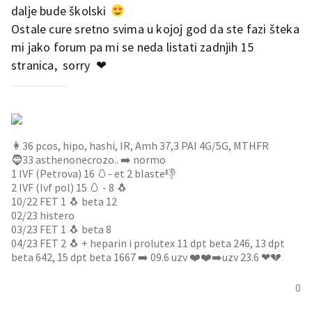
dalje bude školski
Ostale cure sretno svima u kojoj god da ste fazi šteka
mi jako forum pa mi se neda listati zadnjih 15
stranica, sorry ❤
👩36 pcos, hipo, hashi, IR, Amh 37,3 PAI 4G/5G, MTHFR
🧔33 asthenonecrozo.. ➡️ normo
1 IVF (Petrova) 16 🥚- et 2 blaste👎
2 IVF (Ivf pol) 15 🥚 - 8 🐧
10/22 FET 1 🐧 beta 12
02/23 histero
03/23 FET 1 🐧 beta 8
04/23 FET 2 🐧 + heparin i prolutex 11 dpt beta 246, 13 dpt
beta 642, 15 dpt beta 1667 ➡️ 09.6 uzv ❤️❤️➡️uzv 23.6 ❤💔
0