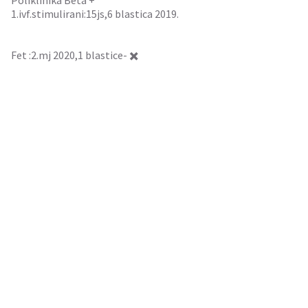
Poliklinika Beta +
1.ivf.stimulirani:15js,6 blastica 2019.
Fet :2.mj 2020,1 blastice- ✖️