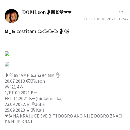
DOMLeon🤰🏽⏳💙❤❤
08. STUDENI 2021. 17:42
M_G
cestitam 🥳🥳🥳🥳🤰😘
👩🏻89' AMH 6.3 👱94'MM 👌
20.07.2013 🧒🏻Leon
VV '21 4🐧
1/ET 09.2021 B➖
FET 11.2021 B➖(biokemijska)
23.09.2022.👧🏼Julia
25.09.2023 👧🏼 Kali
❤💫NA KRAJU CE SVE BITI DOBRO AKO NIJE DOBRO ZNACI
DA NIJE KRAJ