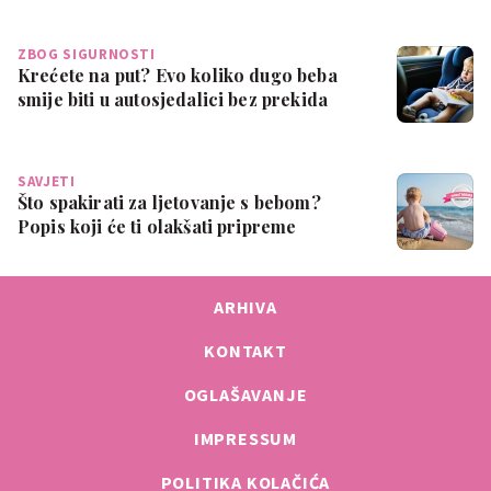
ZBOG SIGURNOSTI
Krećete na put? Evo koliko dugo beba
smije biti u autosjedalici bez prekida
SAVJETI
Što spakirati za ljetovanje s bebom?
Popis koji će ti olakšati pripreme
ARHIVA
KONTAKT
OGLAŠAVANJE
IMPRESSUM
POLITIKA KOLAČIĆA