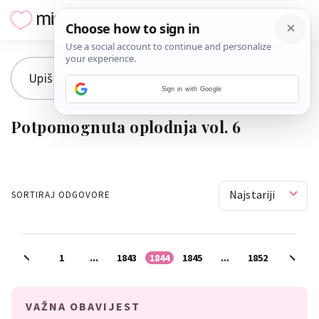
Sign in with Google
Potpomognuta oplodnja vol. 6
Najstariji
SORTIRAJ ODGOVORE
1
...
1843
1844
1845
...
1852
VAŽNA OBAVIJEST