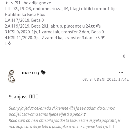
👨‍🔧 '91., bez dijagnoze
👩‍⚕️' 92., PCOS, endometrioza, IR, blagi oblik trombofilije
Poliklinika BetaPlus
1.AIH 7/2019. Beta 0
2.AIH 9/2019. Beta 201, abrup. placente u 24.tt 👼
3.ICSI 9/2020. 1js,1 zametak, transfer 2.dan, Beta 0
4.ICSI 11/2020. 3js, 2 zametka, transfer 3.dan =👶💗
1🐧
0
ma2013 👣
08. STUDENI 2021. 17:42
Ssanjass 🧚🏻‍♀️
Sunny
ja jedva cekam da vi krenete 😍 i ja se nadam da cu moc
podijelit sa vama samo lijepe vijesti u petak ❣️
Kako sam do neki dan bila jos dosta lose nisam uspjela popratit jel
ima koja cura da je bila u postupku u slicno vrijeme kad i ja 🤦‍♀️