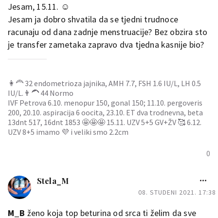
Jesam, 15.11. ☺️
Jesam ja dobro shvatila da se tjedni trudnoce
racunaju od dana zadnje menstruacije? Bez obzira sto
je transfer zametaka zapravo dva tjedna kasnije bio?
👩‍🦰 32 endometrioza jajnika, AMH 7.7, FSH 1.6 IU/L, LH 0.5
IU/L.👨‍🦱 44 Normo
IVF Petrova 6.10. menopur 150, gonal 150; 11.10. pergoveris
200, 20.10. aspiracija 6 oocita, 23.10. ET dva trodnevna, beta
13dnt 517, 16dnt 1853 🤩🤩🤩 15.11. UZV 5+5 GV+ŽV 🥰 6.12.
UZV 8+5 imamo 💜 i veliki smo 2.2cm
0
Stela_M
08. STUDENI 2021. 17:38
M_B
ženo koja top beturina od srca ti želim da sve