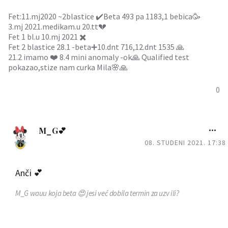
Fet:11.mj2020 ~2blastice ✔️Beta 493 pa 1183,1 bebica🥳
3.mj 2021.medikam.u 20.tt💔
Fet 1 bl.u 10.mj 2021 ✖️
Fet 2 blastice 28.1 -beta➕10.dnt 716,12.dnt 1535 🙏
21.2 imamo ❤️ 8.4 mini anomaly -ok🙏 Qualified test
pokazao,stize nam curka Mila🌸🙏
0
M_G💕
08. STUDENI 2021. 17:38
Anči 💕
M_G
wauu koja beta 😍 jesi već dobila termin za uzv ili?