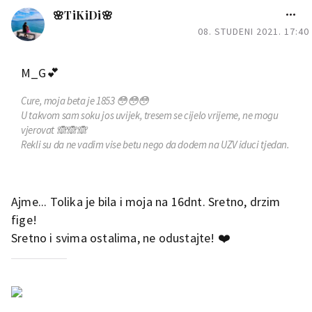
🌸TiKiDi🌸
08. STUDENI 2021. 17:40
M_G💕
Cure, moja beta je 1853 😳😳😳
U takvom sam soku jos uvijek, tresem se cijelo vrijeme, ne mogu
vjerovat 🙈🙈🙈
Rekli su da ne vadim vise betu nego da dodem na UZV iduci tjedan.
Ajme... Tolika je bila i moja na 16dnt. Sretno, drzim
fige!
Sretno i svima ostalima, ne odustajte! ❤️