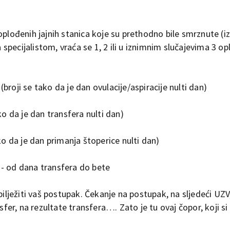
oplođenih jajnih stanica koje su prethodno bile smrznute (
pecijalistom, vraća se 1, 2 ili u iznimnim slučajevima 3 o
 (broji se tako da je dan ovulacije/aspiracije nulti dan)
ko da je dan transfera nulti dan)
ko da je dan primanja štoperice nulti dan)
- od dana transfera do bete
bilježiti vaš postupak. Čekanje na postupak, na sljedeći UZV
nsfer, na rezultate transfera…. Zato je tu ovaj čopor, koji s