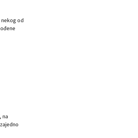
iz nekog od
plođene
, na
i zajedno