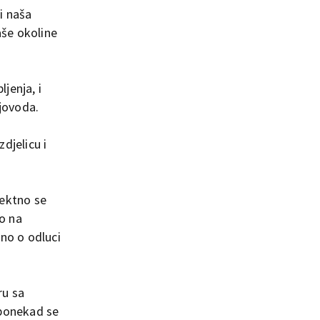
i naša
aše okoline
jenja, i
ajovoda.
zdjelicu i
rektno se
mo na
sno o odluci
ru sa
, ponekad se