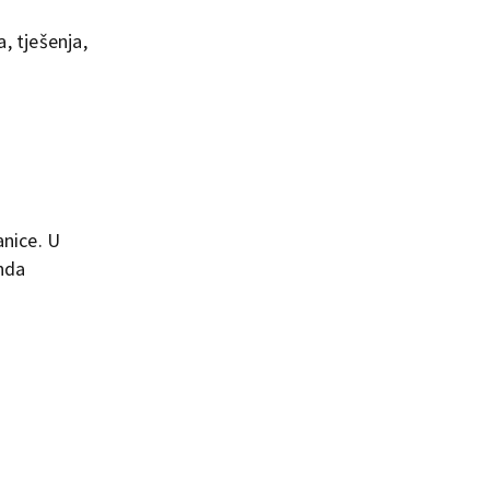
, tješenja,
nice. U
nda