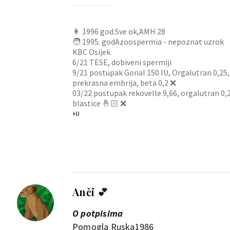
👩 1996 god.Sve ok,AMH 28
🧑 1995. godAzoospermia - nepoznat uzrok
KBC Osijek
6/21 TESE, dobiveni spermiji
9/21 postupak Gonal 150 IU, Orgalutran 0,25, O
prekrasna embrija, beta 0,2 ❌
03/22 postupak rekovelle 9,66, orgalutran 0,25,
blastice 🤞🏻 ❌
⏯️
Anči 💕
O potpisima
Pomogla Ruska1986