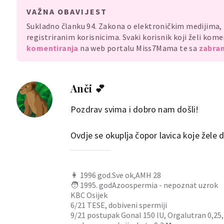
VAŽNA OBAVIJEST
Sukladno članku 94. Zakona o elektroničkim medijima
registriranim korisnicima. Svaki korisnik koji želi ko
komentiranja
na web portalu Miss7Mama te sa
zabran
Anči 💕
Pozdrav svima i dobro nam došli!
Ovdje se okuplja čopor lavica koje žele 
👩 1996 god.Sve ok,AMH 28
🧑 1995. godAzoospermia - nepoznat uzrok
KBC Osijek
6/21 TESE, dobiveni spermiji
9/21 postupak Gonal 150 IU, Orgalutran 0,25, O