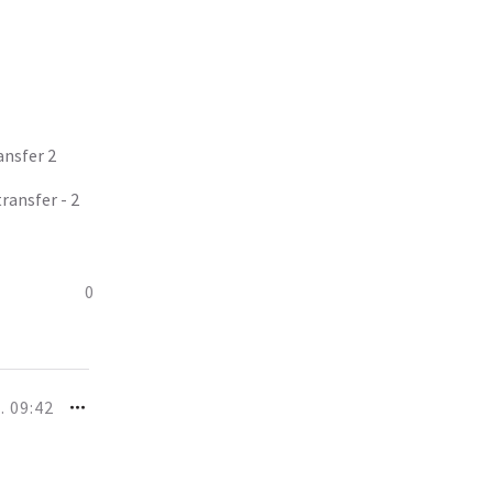
ansfer 2
transfer - 2
0
. 09:42