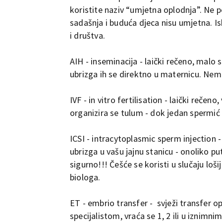
koristite naziv “umjetna oplodnja”. Ne 
sadašnja i buduća djeca nisu umjetna. Is
i društva.
AIH - inseminacija - laički rečeno, malo 
ubrizga ih se direktno u maternicu. Nema
IVF - in vitro fertilisation - laički rečen
organizira se tulum - dok jedan spermić n
ICSI - intracytoplasmic sperm injection -
ubrizga u vašu jajnu stanicu - onoliko p
sigurno!!! Češće se koristi u slučaju loš
biologa.
ET - embrio transfer - svježi transfer o
specijalistom, vraća se 1, 2 ili u iznimn