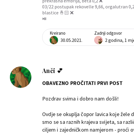
prekrasna embrija, beta 0,2 ❌
03/22 postupak rekovelle 9,66, orgalutran 0,25,
blastice 🤞🏻 ❌
⏯️
Kreirano
Zadnji odgovor
30.05.2021.
2 godina, 1 m
Anči 💕
OBAVEZNO PROČITATI PRVI POST
Pozdrav svima i dobro nam došli!
Ovdje se okuplja čopor lavica koje žele 
smo se sa raznih krajeva svijeta, sa raz
ciljem i zajedničkom namjerom - proći ov