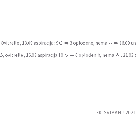
vitrelle , 13.09 aspiracija : 9🥚 ➡️ 3 oplođene, nema 🐧 ➡️ 16.09 tr
 ovitrelle , 16.03 aspiracija 10 🥚 ➡️ 6 oplođenih, nema 🐧 , 21.03 
30. SVIBANJ 2021