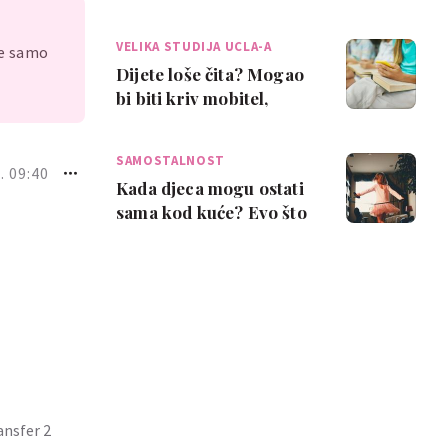
spasiti današnju djecu
VELIKA STUDIJA UCLA-A
je samo
Dijete loše čita? Mogao
bi biti kriv mobitel,
pokazalo je ozbiljno
istraživanje
SAMOSTALNOST
. 09:40
Kada djeca mogu ostati
sama kod kuće? Evo što
kažu psiholozi
ansfer 2