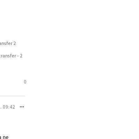
ansfer 2
transfer - 2
0
. 09:42
a ne