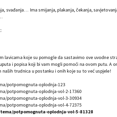
a, svađanja… Ima smijanja, plakanja, čekanja, savjetovanja
 …
:
im lavicama koje su pomogle da sastavimo ove uvodne stra
uputa i popisa koji bi vam mogli pomoći na ovom putu. A o
aših trudnica u postanku i onih koje su to već uspjele!
ema/potpomognuta-oplodnja-123
ema/potpomognuta-oplodnja-vol-2-17360
ema/potpomognuta-oplodnja-vol-3-30934
ema/potpomognuta-oplodnja-vol-4-72375
/tema/potpomognuta-oplodnja-vol-5-81328