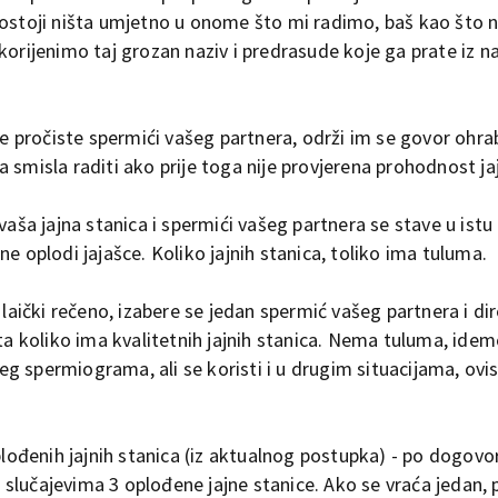
postoji ništa umjetno u onome što mi radimo, baš kao što n
korijenimo taj grozan naziv i predrasude koje ga prate iz n
se pročiste spermići vašeg partnera, održi im se govor ohrabl
 smisla raditi ako prije toga nije provjerena prohodnost j
o, vaša jajna stanica i spermići vašeg partnera se stave u istu 
e oplodi jajašce. Koliko jajnih stanica, toliko ima tuluma.
 laički rečeno, izabere se jedan spermić vašeg partnera i di
uta koliko ima kvalitetnih jajnih stanica. Nema tuluma, ide
ijeg spermiograma, ali se koristi i u drugim situacijama, ovi
plođenih jajnih stanica (iz aktualnog postupka) - po dogovo
im slučajevima 3 oplođene jajne stanice. Ako se vraća jedan