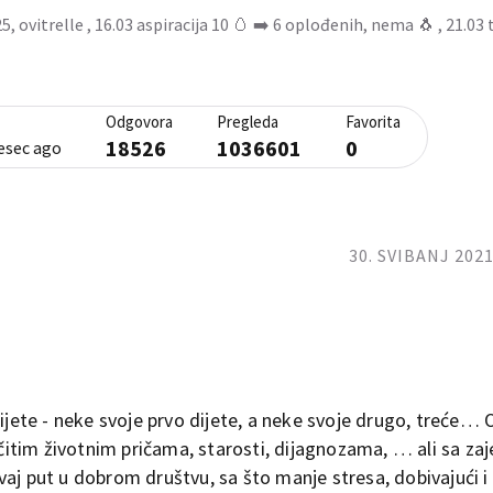
 ovitrelle , 16.03 aspiracija 10 🥚 ➡️ 6 oplođenih, nema 🐧 , 21.03 
Odgovora
Pregleda
Favorita
18526
1036601
0
jesec ago
30. SVIBANJ 2021
dijete - neke svoje prvo dijete, a neke svoje drugo, treće… 
ličitim životnim pričama, starosti, dijagnozama, … ali sa za
aj put u dobrom društvu, sa što manje stresa, dobivajući i 