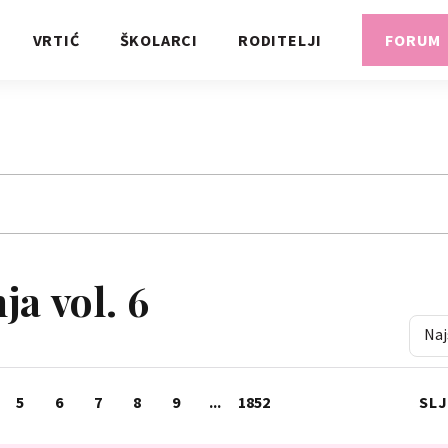
VRTIĆ
ŠKOLARCI
RODITELJI
FORUM
a vol. 6
Naj
5
6
7
8
9
...
1852
SL