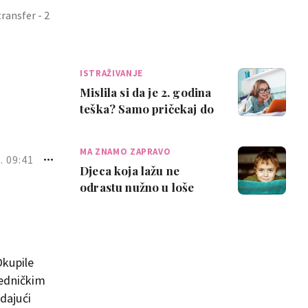
transfer - 2
ISTRAŽIVANJE
Mislila si da je 2. godina
teška? Samo pričekaj do
8!
MA ZNAMO ZAPRAVO
. 09:41
Djeca koja lažu ne
odrastu nužno u loše
osobe
Okupile
jedničkim
dajući