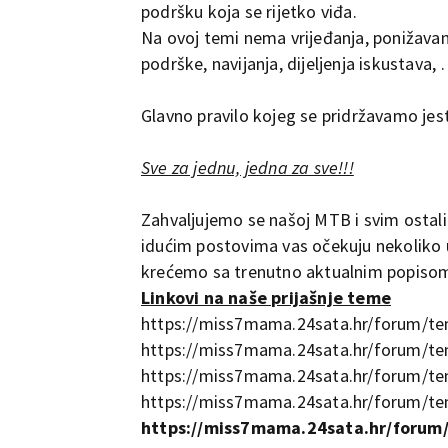
podršku koja se rijetko viđa.
Na ovoj temi nema vrijeđanja, ponižavanj
podrške, navijanja, dijeljenja iskustava,
Glavno pravilo kojeg se pridržavamo jest
Sve za jednu, jedna za sve!!!
Zahvaljujemo se našoj MTB i svim ostal
idućim postovima vas očekuju nekoliko 
krećemo sa trenutno aktualnim popisom n
Linkovi na naše prijašnje teme
https://miss7mama.24sata.hr/forum/t
https://miss7mama.24sata.hr/forum/t
https://miss7mama.24sata.hr/forum/t
https://miss7mama.24sata.hr/forum/t
https://miss7mama.24sata.hr/forum