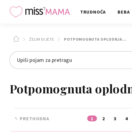
TRUDNOĆA
BEBA
ŽELIM DIJETE
POTPOMOGNUTA OPLODNJA…
Potpomognuta oplodnj
PRETHODNA
1
2
3
4