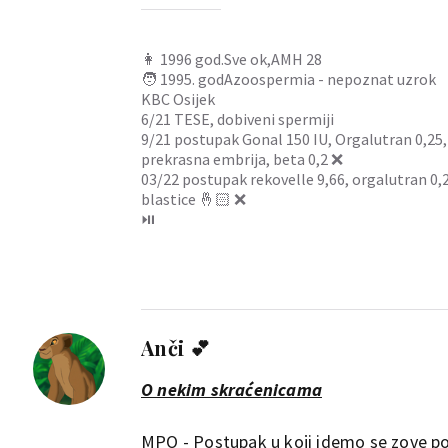
👩 1996 god.Sve ok,AMH 28
🧑 1995. godAzoospermia - nepoznat uzrok
KBC Osijek
6/21 TESE, dobiveni spermiji
9/21 postupak Gonal 150 IU, Orgalutran 0,25, O
prekrasna embrija, beta 0,2 ❌
03/22 postupak rekovelle 9,66, orgalutran 0,25,
blastice 🤞🏻 ❌
⏯️
Anči 💕
O nekim skraćenicama
MPO - Postupak u koji idemo se zove p