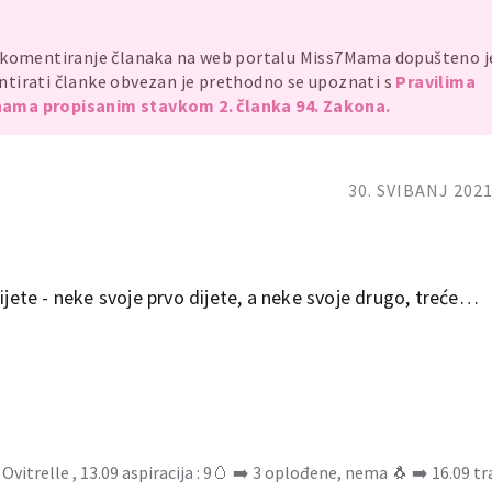
, komentiranje članaka na web portalu Miss7Mama dopušteno 
mentirati članke obvezan je prethodno se upoznati s
Pravilima
ama propisanim stavkom 2. članka 94. Zakona.
30. SVIBANJ 2021
dijete - neke svoje prvo dijete, a neke svoje drugo, treće…
vitrelle , 13.09 aspiracija : 9🥚 ➡️ 3 oplođene, nema 🐧 ➡️ 16.09 tr