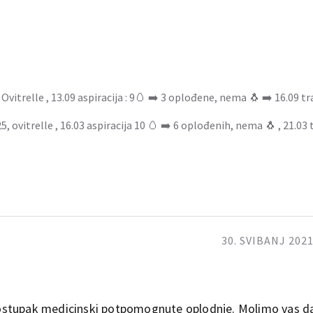
vitrelle , 13.09 aspiracija : 9🥚 ➡️ 3 oplođene, nema 🐧 ➡️ 16.09 tr
 ovitrelle , 16.03 aspiracija 10 🥚 ➡️ 6 oplođenih, nema 🐧 , 21.03 
30. SVIBANJ 2021
ostupak medicinski potpomognute oplodnje. Molimo vas d