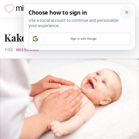
04. TRAVNJA 2016.
Kako ojačati bebin imunitet?
Sign in with Google
PIŠE
MISSMAMA