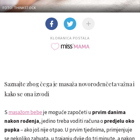
FOTO: THINKSTOCK
KLOKANICA POSTALA
Saznajte zbog čega je masaža novorođenčeta važna i
kako se ona izvodi
S
masažom bebe
je moguće započeti u
prvim danima
nakon rođenja
, jedino treba voditi računa o
predjelu oko
pupka
– ako još nije otpao. U prvim tjednima, primjenjuje
se nekoliko zahvata, u trajanju dvije do tri minute, a nakon