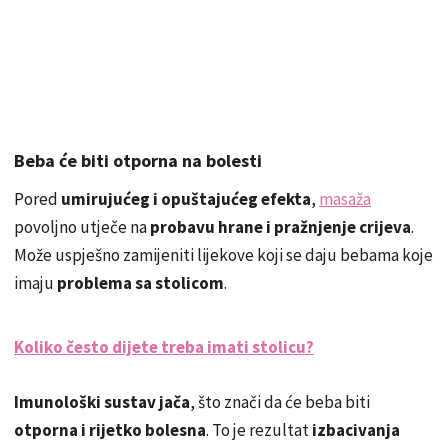
Beba će biti otporna na bolesti
Pored
umirujućeg i opuštajućeg efekta
,
masaža
povoljno utječe na
probavu hrane i pražnjenje crijeva
.
Može uspješno zamijeniti lijekove koji se daju bebama koje
imaju
problema sa stolicom
.
Koliko često dijete treba imati stolicu?
Imunološki sustav jača
, što znači da će beba biti
otporna i rijetko bolesna
. To je rezultat
izbacivanja