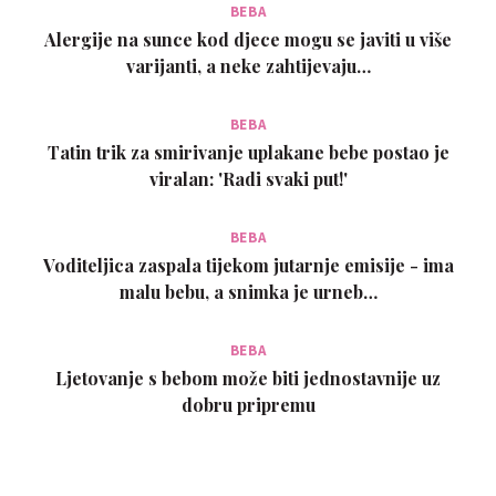
BEBA
Alergije na sunce kod djece mogu se javiti u više
varijanti, a neke zahtijevaju…
BEBA
Tatin trik za smirivanje uplakane bebe postao je
viralan: 'Radi svaki put!'
BEBA
Voditeljica zaspala tijekom jutarnje emisije - ima
malu bebu, a snimka je urneb…
BEBA
Ljetovanje s bebom može biti jednostavnije uz
dobru pripremu