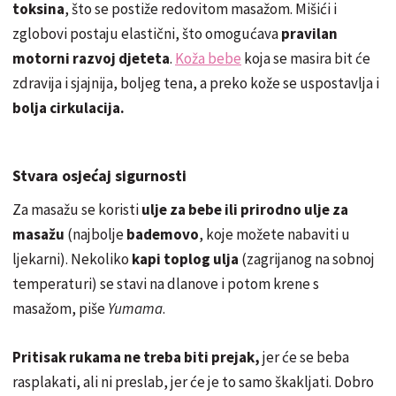
toksina
, što se postiže redovitom masažom. Mišići i
zglobovi postaju elastični, što omogućava
pravilan
motorni razvoj djeteta
.
Koža bebe
koja se masira bit će
zdravija i sjajnija, boljeg tena, a preko kože se uspostavlja i
bolja cirkulacija.
Stvara osjećaj sigurnosti
Za masažu se koristi
ulje za bebe ili prirodno ulje za
masažu
(najbolje
bademovo
, koje možete nabaviti u
ljekarni). Nekoliko
kapi toplog ulja
(zagrijanog na sobnoj
temperaturi) se stavi na dlanove i potom krene s
masažom, piše
Yumama
.
Pritisak rukama ne treba biti prejak,
jer će se beba
rasplakati, ali ni preslab, jer će je to samo škakljati. Dobro