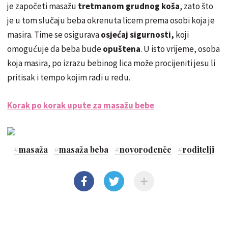
je započeti masažu
tretmanom grudnog koša
, zato što
je u tom slučaju beba okrenuta licem prema osobi koja je
masira. Time se osigurava
osjećaj sigurnosti,
koji
omogućuje da beba bude
opuštena
. U isto vrijeme, osoba
koja masira, po izrazu bebinog lica može procijeniti jesu li
pritisak i tempo kojim radi u redu.
Korak po korak upute za masažu bebe
#
masaža
#
masaža beba
#
novorođenče
#
roditelji