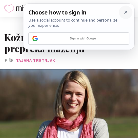
09. SVIBNJA 2013.
Kožna bolest ne smije biti
Sign in with Google
prepreka maženju
PIŠE
TAJANA TRETNJAK