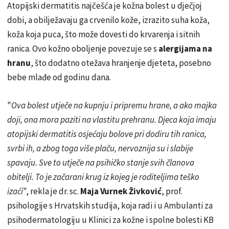
Atopijski dermatitis najčešća je kožna bolest u dječjoj
dobi, a obilježavaju ga crvenilo kože, izrazito suha koža,
koža koja puca, što može dovesti do krvarenja i sitnih
ranica. Ovo kožno oboljenje povezuje se s
alergijama na
hranu
, što dodatno otežava hranjenje djeteta, posebno
bebe mlađe od godinu dana.
"
Ova bolest utječe na kupnju i pripremu hrane, a ako majka
doji, ona mora paziti na vlastitu prehranu. Djeca koja imaju
atopijski dermatitis osjećaju bolove pri dodiru tih ranica,
svrbi ih, a zbog toga više plaču, nervoznija su i slabije
spavaju. Sve to utječe na psihičko stanje svih članova
obitelji. To je začarani krug iz kojeg je roditeljima teško
izaći
", rekla je dr. sc.
Maja Vurnek Živković
, prof.
psihologije s Hrvatskih studija, koja radi i u Ambulanti za
psihodermatologiju u Klinici za kožne i spolne bolesti KB