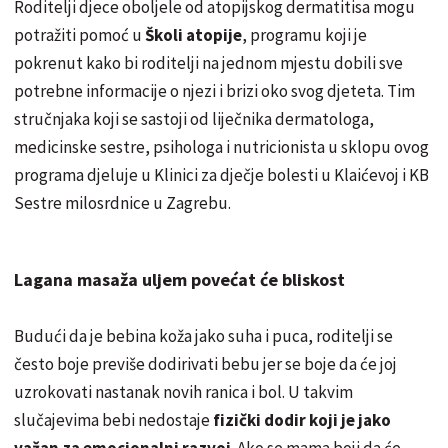
Roditelji djece oboljele od atopijskog dermatitisa mogu
potražiti pomoć u
Školi atopije
, programu koji je
pokrenut kako bi roditelji na jednom mjestu dobili sve
potrebne informacije o njezi i brizi oko svog djeteta. Tim
stručnjaka koji se sastoji od liječnika dermatologa,
medicinske sestre, psihologa i nutricionista u sklopu ovog
programa djeluje u Klinici za dječje bolesti u Klaićevoj i KB
Sestre milosrdnice u Zagrebu.
Lagana masaža uljem povećat će bliskost
Budući da je bebina koža jako suha i puca, roditelji se
često boje previše dodirivati bebu jer se boje da će joj
uzrokovati nastanak novih ranica i bol. U takvim
slučajevima bebi nedostaje
fizički dodir koji je jako
važan za emocionalni razvoj
. Ako se mama boji da će