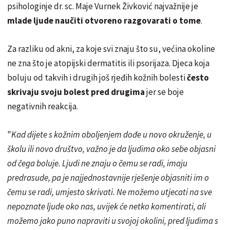
psihologinje dr. sc. Maje Vurnek Živković najvažnije je
mlade ljude naučiti otvoreno razgovarati o tome
.
Za razliku od akni, za koje svi znaju što su, većina okoline
ne zna što je atopijski dermatitis ili psorijaza. Djeca koja
boluju od takvih i drugih još rjeđih kožnih bolesti
često
skrivaju svoju bolest pred drugima
jer se boje
negativnih reakcija.
"
Kad dijete s kožnim oboljenjem dođe u novo okruženje, u
školu ili novo društvo, važno je da ljudima oko sebe objasni
od čega boluje. Ljudi ne znaju o čemu se radi, imaju
predrasude, pa je najjednostavnije rješenje objasniti im o
čemu se radi, umjesto skrivati. Ne možemo utjecati na sve
nepoznate ljude oko nas, uvijek će netko komentirati, ali
možemo jako puno napraviti u svojoj okolini, pred ljudima s