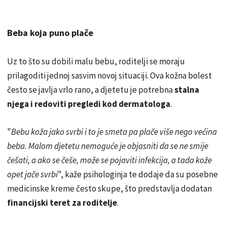
Beba koja puno plače
Uz to što su dobili malu bebu, roditelji se moraju
prilagoditi jednoj sasvim novoj situaciji. Ova kožna bolest
često se javlja vrlo rano, a djetetu je potrebna
stalna
njega i redoviti pregledi kod dermatologa
.
"
Bebu koža jako svrbi i to je smeta pa plače više nego većina
beba. Malom djetetu nemoguće je objasniti da se ne smije
češati, a ako se češe, može se pojaviti infekcija, a tada kože
opet jače svrbi
", kaže psihologinja te dodaje da su posebne
medicinske kreme često skupe, što predstavlja dodatan
financijski teret za roditelje
.