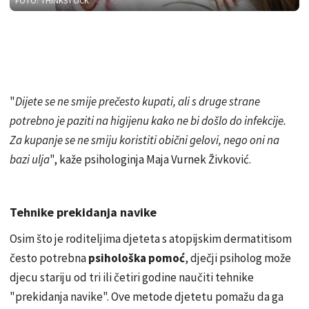
FOTO: THINKSTOCK
"
Dijete se ne smije prečesto kupati, ali s druge strane
potrebno je paziti na higijenu kako ne bi došlo do infekcije.
Za kupanje se ne smiju koristiti obični gelovi, nego oni na
bazi ulja
", kaže psihologinja Maja Vurnek Živković.
Tehnike prekidanja navike
Osim što je roditeljima djeteta s atopijskim dermatitisom
često potrebna
psihološka pomoć
, dječji psiholog može
djecu stariju od tri ili četiri godine naučiti tehnike
"prekidanja navike". Ove metode djetetu pomažu da ga