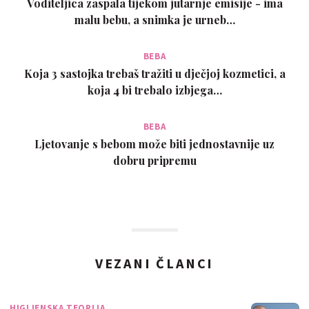
Voditeljica zaspala tijekom jutarnje emisije - ima
malu bebu, a snimka je urneb…
BEBA
Koja 3 sastojka trebaš tražiti u dječjoj kozmetici, a
koja 4 bi trebalo izbjega…
BEBA
Ljetovanje s bebom može biti jednostavnije uz
dobru pripremu
VEZANI ČLANCI
HIGIJENSKA TEORIJA