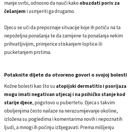
manje svrbi, odnosno da nauči kako
obuzdati poriv za
češanjem
i usmjeriti ga drugamo.
Djecu se uči da prepoznaje situacije koje ih potiču na ta
nepoželjna ponašanja te da zamijene ta ponašanja nekim
prihvatljivijim, primjerice stiskanjem loptice ili
pucketanjem prstima.
Potaknite dijete da otvoreno govori o svojoj bolesti
Kožne bolesti kao što su
atopijski dermatitis i psorijaza
mogu imati negativan utjecaj i na psihičko stanje kod
starije djece
, pogotovo u pubertetu. Djeca s takvim
oboljenjima često nailaze na nerazumijevanje okoline,
izložena su pogledima i komentarima novih i nepoznatih
ljudi, a mnogi ih počinju izbjegavati. Prema mišljenju