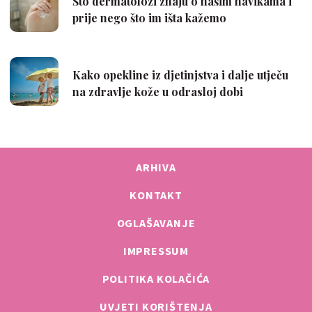
ARHIVA
KONTAKT
OGLAŠAVANJE
IMPRESSUM
POLITIKA KOLAČIĆA
UVJETI KORIŠTENJA