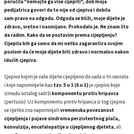
poručila "nemojte ga više cijepiti", dok moja
pedijatrica govori da to nije od cjepiva i dobila
sam pravo na odgodu. Odgoda se bliži, moje dijete je
zdravo, sretno i nasmijano. Prohodalo je. Ne znam što
da radim. Kako da se postavim prema cijepljenju?
Cijepila bih ga samo da mi netko zagarantira svojim
poslom da će moje dijete biti zdravo i normalno nakon
idućih cjepiva.
Cjepivo kojim je vaše dijete cijepljeno do sada u tri navrata
i koje napominjete kao
tzv. 5 u 1 (6 u 1)
je cjepivo koje
između ostalog sadrži
komponentu protiv hripavca
(pertusis). Uz komponentu protiv hripavca iz tog cjepiva
se rijetko zna napominjati
vremenska povezanost
cijepljenja i pojave sindroma perzistentnog plača,
konvulzija, encefalopatije u cijepljenog djeteta
, ali