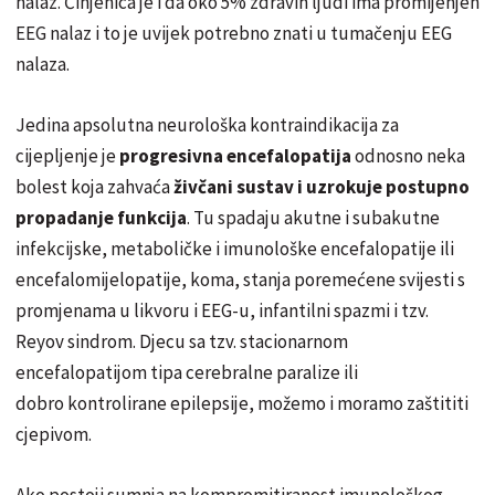
nalaz. Činjenica je i da oko 5% zdravih ljudi ima promijenjen
EEG nalaz i to je uvijek potrebno znati u tumačenju EEG
nalaza.
Jedina apsolutna neurološka kontraindikacija za
cijepljenje je
progresivna encefalopatija
odnosno neka
bolest koja zahvaća
živčani sustav i uzrokuje postupno
propadanje funkcija
. Tu spadaju akutne i subakutne
infekcijske, metaboličke i imunološke encefalopatije ili
encefalomijelopatije, koma, stanja poremećene svijesti s
promjenama u likvoru i EEG-u, infantilni spazmi i tzv.
Reyov sindrom. Djecu sa tzv. stacionarnom
encefalopatijom tipa cerebralne paralize ili
dobro kontrolirane epilepsije, možemo i moramo zaštititi
cjepivom.
Ako postoji sumnja na kompromitiranost imunološkog