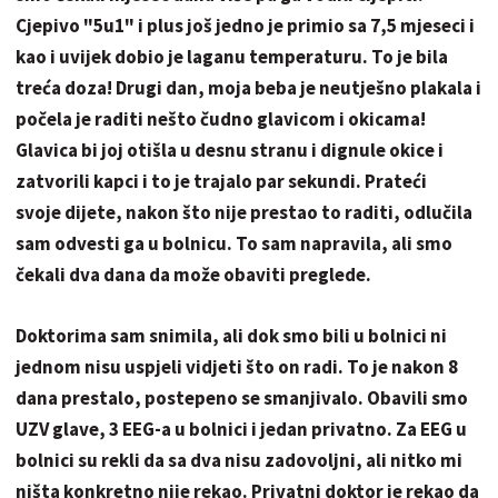
Cjepivo "5u1" i plus još jedno je primio sa 7,5 mjeseci i
kao i uvijek dobio je laganu temperaturu. To je bila
treća doza! Drugi dan, moja beba je neutješno plakala i
počela je raditi nešto čudno glavicom i okicama!
Glavica bi joj otišla u desnu stranu i dignule okice i
zatvorili kapci i to je trajalo par sekundi. Prateći
svoje dijete, nakon što nije prestao to raditi, odlučila
sam odvesti ga u bolnicu. To sam napravila, ali smo
čekali dva dana da može obaviti preglede.
Doktorima sam snimila, ali dok smo bili u bolnici ni
jednom nisu uspjeli vidjeti što on radi. To je nakon 8
dana prestalo, postepeno se smanjivalo. Obavili smo
UZV glave, 3 EEG-a u bolnici i jedan privatno. Za EEG u
bolnici su rekli da sa dva nisu zadovoljni, ali nitko mi
ništa konkretno nije rekao. Privatni doktor je rekao da