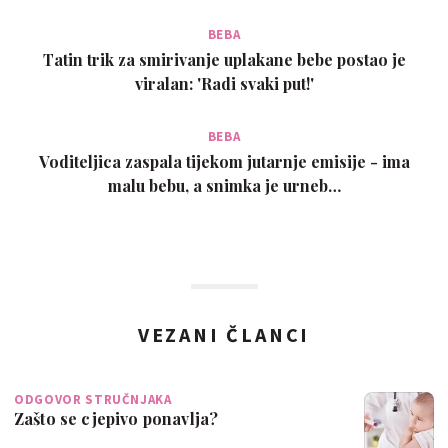
BEBA
Tatin trik za smirivanje uplakane bebe postao je
viralan: 'Radi svaki put!'
BEBA
Voditeljica zaspala tijekom jutarnje emisije - ima
malu bebu, a snimka je urneb…
VEZANI ČLANCI
ODGOVOR STRUČNJAKA
Zašto se cjepivo ponavlja?