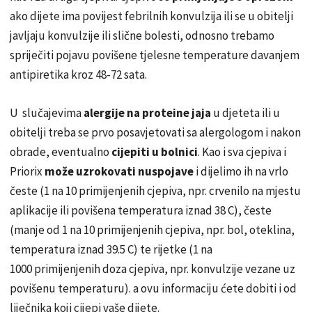
ako dijete ima povijest febrilnih konvulzija ili se u obitelji
javljaju konvulzije ili slične bolesti, odnosno trebamo
spriječiti pojavu povišene tjelesne temperature davanjem
antipiretika kroz 48-72 sata.
U slučajevima
alergije na proteine jaja
u djeteta ili u
obitelji treba se prvo posavjetovati sa alergologom i nakon
obrade, eventualno
cijepiti u bolnici
. Kao i sva cjepiva i
Priorix
može uzrokovati nuspojave
i dijelimo ih na vrlo
česte (1 na 10 primijenjenih cjepiva, npr. crvenilo na mjestu
aplikacije ili povišena temperatura iznad 38 C), česte
(manje od 1 na 10 primijenjenih cjepiva, npr. bol, oteklina,
temperatura iznad 39.5 C) te rijetke (1 na
1000 primijenjenih doza cjepiva, npr. konvulzije vezane uz
povišenu temperaturu). a ovu informaciju ćete dobiti i od
liječnika koji cijepi vaše dijete.