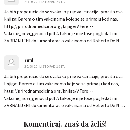
20:10 20. LISTOPAD 2017.
Ja bih preporucio da se svakako prije vakcinacije, procita ova
knjiga: Barem o tim vakcinama koje se se primaju kod nas,
http://prirodnamedicina.org/knjige/V.Ferel--
Vakcine_novi_genocid.pdf A takodje nije lose pogledati ni
ZABRANJENI dokumentarac o vakcinama od Roberta De Nira
https://vimeo.com/180244371 Ovo vam na tv-u nece prikazati
definitivno... http://prirodnamedicina.org/knjige/V.Ferel--
zoni
Vakcine_novi_genocid.pdf
20:08 20. LISTOPAD 2017.
Ja bih preporucio da se svakako prije vakcinacije, procita ova
knjiga: Barem o tim vakcinama koje se se primaju kod nas,
http://prirodnamedicina.org/knjige/V.Ferel--
Vakcine_novi_genocid.pdf A takodje nije lose pogledati ni
ZABRANJENI dokumentarac o vakcinama od Roberta De Nira
https://vimeo.com/180244371 Ovo vam na tv-u nece prikazati
definitivno...
Komentiraj, znaš da želiš!