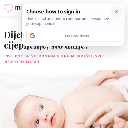
20. VELJAČE 2017.
Dijete je čudno reagiralo na
Sign in with Google
cijepljenje, što dalje?
PIŠE
DOC.DR.SC. ROMANA GJERGJA JURAŠKI, SPEC.
NEUROPEDIJATAR