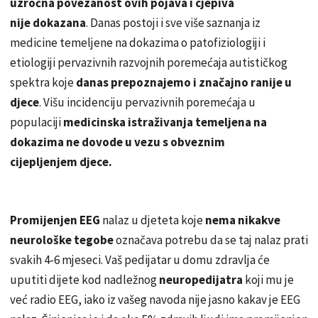
uzročna povezanost ovih pojava i cjepiva
nije dokazana
. Danas postoji i sve više saznanja iz
medicine temeljene na dokazima o patofiziologiji i
etiologiji pervazivnih razvojnih poremećaja autističkog
spektra koje
danas prepoznajemo i značajno ranije u
djece
. Višu incidenciju pervazivnih poremećaja u
populaciji
medicinska istraživanja temeljena na
dokazima ne dovode u vezu s obveznim
cijepljenjem djece.
Promijenjen EEG
nalaz u djeteta koje
nema nikakve
neurološke tegobe
označava potrebu da se taj nalaz prati
svakih 4-6 mjeseci. Vaš pedijatar u domu zdravlja će
uputiti dijete kod nadležnog
neuropedijatra
koji mu je
već radio EEG, iako iz vašeg navoda nije jasno kakav je EEG