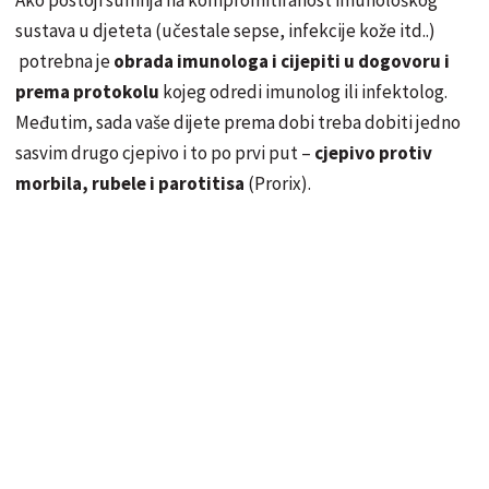
sustava u djeteta (učestale sepse, infekcije kože itd..)
potrebna je
obrada imunologa i cijepiti u dogovoru i
prema protokolu
kojeg odredi imunolog ili infektolog.
Međutim, sada vaše dijete prema dobi treba dobiti jedno
sasvim drugo cjepivo i to po prvi put –
cjepivo protiv
morbila, rubele i parotitisa
(Prorix).