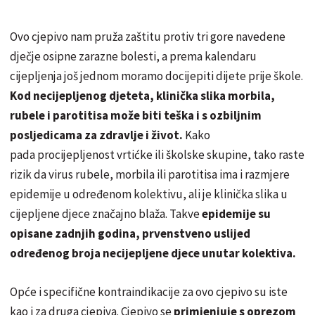
Ovo cjepivo nam pruža zaštitu protiv tri gore navedene
dječje osipne zarazne bolesti, a prema kalendaru
cijepljenja još jednom moramo docijepiti dijete prije škole.
Kod necijepljenog djeteta, klinička slika morbila,
rubele i parotitisa može biti teška i s ozbiljnim
posljedicama za zdravlje i život.
Kako
pada procijepljenost vrtićke ili školske skupine, tako raste
rizik da virus rubele, morbila ili parotitisa ima i razmjere
epidemije u određenom kolektivu, ali je klinička slika u
cijepljene djece značajno blaža. Takve
epidemije su
opisane zadnjih godina, prvenstveno uslijed
određenog broja necijepljene djece unutar kolektiva.
Opće i specifične kontraindikacije za ovo cjepivo su iste
kao i za druga cjepiva. Cjepivo se
primjenjuje s oprezom