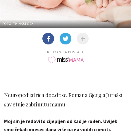
FOTO: THINKSTOCK
KLOKANICA POSTALA
Neuropedijatrica doc.dr.sc. Romana Gjergja Juraški
savjetuje zabrinutu mamu
Moj sin je redovito cijepljen od kad je rođen. Uvijek
smo čekali mjesec dana više pa ga vodili cijepiti.