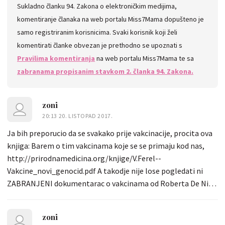
Sukladno članku 94. Zakona o elektroničkim medijima,
komentiranje članaka na web portalu Miss7Mama dopušteno je
samo registriranim korisnicima. Svaki korisnik koji želi
komentirati članke obvezan je prethodno se upoznati s
Pravilima komentiranja
na web portalu Miss7Mama te sa
zabranama propisanim stavkom 2. članka 94. Zakona.
zoni
20:13 20. LISTOPAD 2017.
Ja bih preporucio da se svakako prije vakcinacije, procita ova
knjiga: Barem o tim vakcinama koje se se primaju kod nas,
http://prirodnamedicina.org/knjige/V.Ferel--
Vakcine_novi_genocid.pdf A takodje nije lose pogledati ni
ZABRANJENI dokumentarac o vakcinama od Roberta De Nira
https://vimeo.com/180244371 Ovo vam na tv-u nece prikazati
definitivno... prirodnamedicina.org/knjige/V.Ferel--
zoni
Vakcine_novi_genocid.pdf