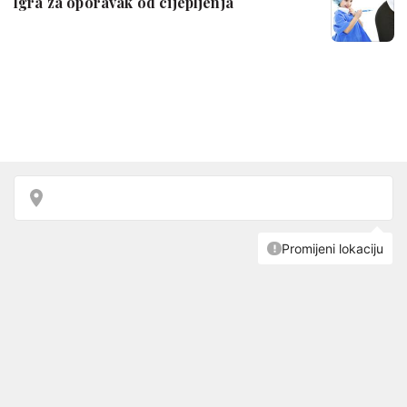
Igra za oporavak od cijepljenja