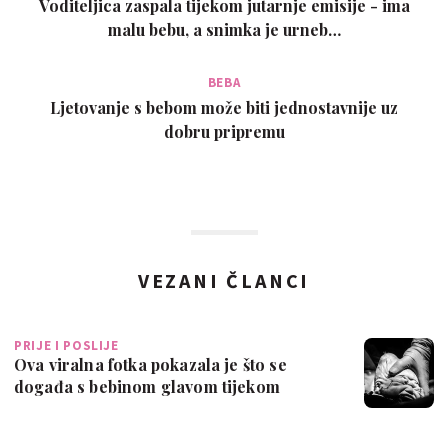
Voditeljica zaspala tijekom jutarnje emisije - ima
malu bebu, a snimka je urneb…
BEBA
Ljetovanje s bebom može biti jednostavnije uz
dobru pripremu
VEZANI ČLANCI
PRIJE I POSLIJE
Ova viralna fotka pokazala je što se
događa s bebinom glavom tijekom
poroda - f…