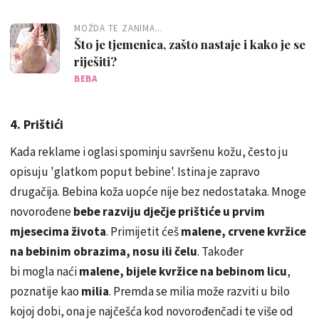
MOŽDA TE ZANIMA...
Što je tjemenica, zašto nastaje i kako je se
riješiti?
BEBA
4. Prištići
Kada reklame i oglasi spominju savršenu kožu, često ju
opisuju 'glatkom poput bebine'. Istina je zapravo
drugačija. Bebina koža uopće nije bez nedostataka. Mnoge
novorođene
bebe razviju dječje prištiće u prvim
mjesecima života
. Primijetit ćeš
malene, crvene kvržice
na bebinim obrazima, nosu ili čelu
. Također
bi mogla naći
malene, bijele kvržice na bebinom licu
,
poznatije kao
milia
. Premda se milia može razviti u bilo
kojoj dobi, ona je najčešća kod novorođenčadi te više od