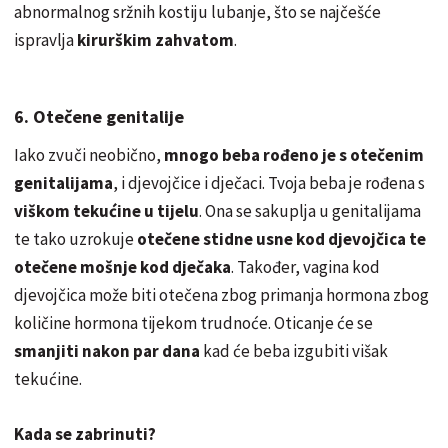
abnormalnog sržnih kostiju lubanje, što se najčešće
ispravlja
kirurškim zahvatom
.
6. Otečene genitalije
Iako zvuči neobično,
mnogo beba rođeno je s otečenim
genitalijama
, i djevojčice i dječaci. Tvoja beba je rođena s
viškom tekućine u tijelu
. Ona se sakuplja u genitalijama
te tako uzrokuje
otečene stidne usne kod djevojčica te
otečene mošnje kod dječaka
. Također, vagina kod
djevojčica može biti otečena zbog primanja hormona zbog
količine hormona tijekom trudnoće. Oticanje će se
smanjiti nakon par dana
kad će beba izgubiti višak
tekućine.
Kada se zabrinuti?