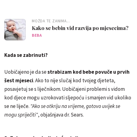
MOŽDA TE ZANIMA...
Kako se bebin vid razvija po mjesecima?
BEBA
Kada se zabrinuti?
Uobičajeno je da se
strabizam kod bebe povuče u prvih
šest mjeseci
. Ako to nije slučaj kod tvojeg djeteta,
posavjetuj se s liječnikom. Uobičajeni problemi s vidom
kod djece mogu uzrokovati sljepoću i smanjen vid ukoliko
se ne liječe.
"Ako se otkriju na vrijeme, gotovo uvijek se
mogu spriječiti"
, objašnjava dr. Sears.