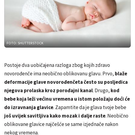
FOTO: SHUTTERSTOCK
Postoje dva uobičajena razloga zbog kojih zdravo
novorođenče ima neobično oblikovanu glavu. Prvo,
blaže
deformacije glave novorođenčeta često su posljedica
njegova prolaska kroz porođajni kanal
. Drugo,
kod
bebe koja leži većinu vremena u istom položaju doći će
do izravnanja glavice
. Zapamtite da je glava tvoje bebe
još uvijek savitljiva kako mozak i dalje raste
. Neobično
oblikovane glavice najčešće se same izjednače nakon
nekog vremena.