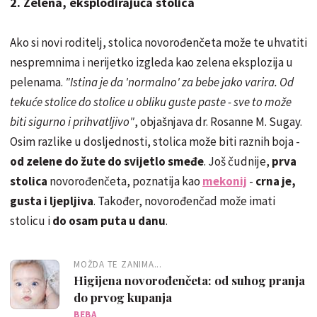
2. Zelena, eksplodirajuća stolica
Ako si novi roditelj, stolica novorođenčeta može te uhvatiti
nespremnima i nerijetko izgleda kao zelena eksplozija u
pelenama.
"Istina je da 'normalno' za bebe jako varira. Od
tekuće stolice do stolice u obliku guste paste - sve to može
biti sigurno i prihvatljivo"
, objašnjava dr. Rosanne M. Sugay.
Osim razlike u dosljednosti, stolica može biti raznih boja -
od zelene do žute do svijetlo smeđe
. Još čudnije,
prva
stolica
novorođenčeta, poznatija kao
mekonij
-
crna je,
gusta i ljepljiva
. Također, novorođenčad može imati
stolicu i
do osam puta u danu
.
MOŽDA TE ZANIMA...
Higijena novorođenčeta: od suhog pranja
do prvog kupanja
BEBA