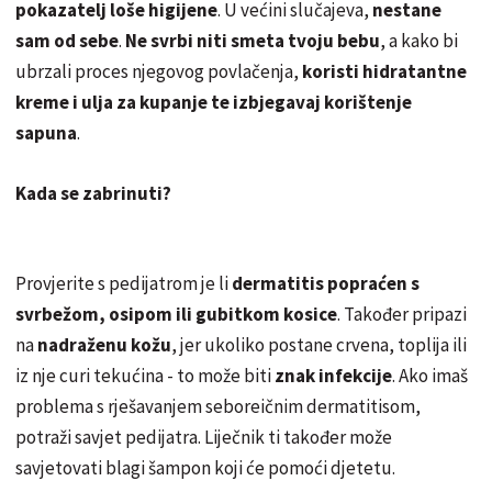
pokazatelj loše higijene
. U većini slučajeva,
nestane
sam od sebe
.
Ne svrbi niti smeta tvoju bebu
, a kako bi
ubrzali proces njegovog povlačenja,
koristi
hidratantne
kreme i ulja za kupanje te izbjegavaj korištenje
sapuna
.
Kada se zabrinuti?
Provjerite s pedijatrom je li
dermatitis popraćen s
svrbežom, osipom ili gubitkom kosice
. Također pripazi
na
nadraženu kožu
, jer ukoliko postane crvena, toplija ili
iz nje curi tekućina - to može biti
znak infekcije
. Ako imaš
problema s rješavanjem seboreičnim dermatitisom,
potraži savjet pedijatra. Liječnik ti također može
savjetovati blagi šampon koji će pomoći djetetu.