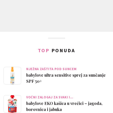
TOP
PONUDA
NJEŽNA ZAŠTITA POD SUNCEM
babylove ultra sensitive sprej za sunčanje
SPF 50+
VOĆNI ZALOGAJ ZA SVAKI I…
babylove EKO kašica u vrećici – jagoda,
borovnica i jabuka