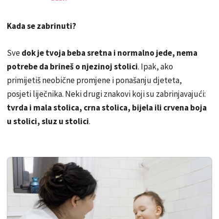
Kada se zabrinuti?
Sve
dok je tvoja beba sretna i normalno jede, nema
potrebe da brineš o njezinoj stolici
. Ipak, ako
primijetiš neobične promjene i ponašanju djeteta,
posjeti liječnika. Neki drugi znakovi koji su zabrinjavajući:
tvrda i mala stolica, crna stolica, bijela ili crvena boja
u stolici, sluz u stolici
.