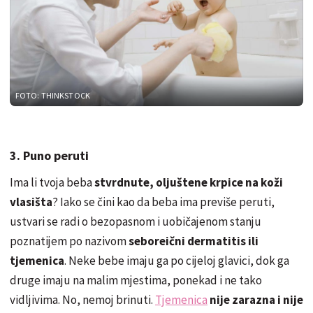
FOTO: THINKSTOCK
3. Puno peruti
Ima li tvoja beba
stvrdnute, oljuštene krpice na koži
vlasišta
? Iako se čini kao da beba ima previše peruti,
ustvari se radi o bezopasnom i uobičajenom stanju
poznatijem po nazivom
seboreični dermatitis ili
tjemenica
. Neke bebe imaju ga po cijeloj glavici, dok ga
druge imaju na malim mjestima, ponekad i ne tako
vidljivima. No, nemoj brinuti.
Tjemenica
nije zarazna i nije