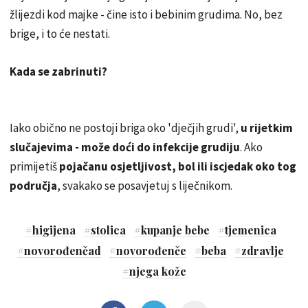
žlijezdi kod majke - čine isto i bebinim grudima. No, bez
brige, i to će nestati.
Kada se zabrinuti?
Iako obično ne postoji briga oko 'dječjih grudi',
u rijetkim
slučajevima - može doći do infekcije grudiju
. Ako
primijetiš
pojačanu osjetljivost, bol ili iscjedak oko tog
područja
, svakako se posavjetuj s liječnikom.
#
higijena
#
stolica
#
kupanje bebe
#
tjemenica
#
novorođenčad
#
novorođenče
#
beba
#
zdravlje
#
njega kože