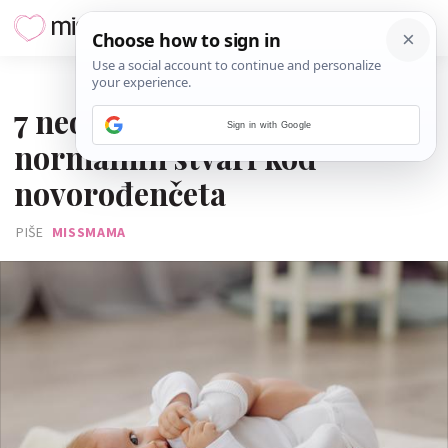
06. TRAVNJA 2024.
7 neobičnih, ali posve
Sign in with Google
normalnih stvari kod
novorođenčeta
PIŠE
MISSMAMA