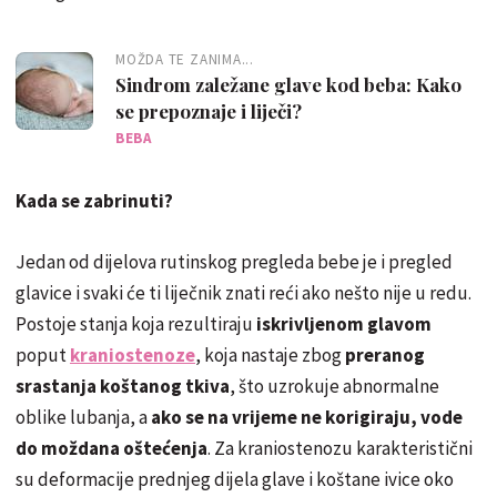
MOŽDA TE ZANIMA...
Sindrom zaležane glave kod beba: Kako
se prepoznaje i liječi?
BEBA
Kada se zabrinuti?
Jedan od dijelova rutinskog pregleda bebe je i pregled
glavice i svaki će ti liječnik znati reći ako nešto nije u redu.
Postoje stanja koja rezultiraju
iskrivljenom glavom
poput
kraniostenoze
, koja nastaje zbog
preranog
srastanja koštanog tkiva
, što uzrokuje abnormalne
oblike lubanja, a
ako se na vrijeme ne korigiraju, vode
do moždana oštećenja
. Za kraniostenozu karakteristični
su deformacije prednjeg dijela glave i koštane ivice oko