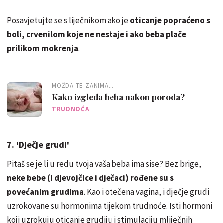
Posavjetujte se s liječnikom ako je
oticanje popraćeno s
boli, crvenilom koje ne nestaje i ako beba plače
prilikom mokrenja
.
MOŽDA TE ZANIMA...
Kako izgleda beba nakon poroda?
TRUDNOĆA
7. 'Dječje grudi'
Pitaš se je li u redu tvoja vaša beba ima sise? Bez brige,
neke bebe (i djevojčice i dječaci) rođene su s
povećanim grudima
. Kao i otečena vagina, i dječje grudi
uzrokovane su hormonima tijekom trudnoće. Isti hormoni
koji uzrokuju oticanje grudiju i stimulaciju mliječnih