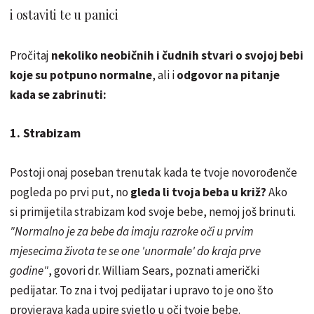
i ostaviti te u panici
Pročitaj
nekoliko neobičnih i čudnih stvari o svojoj bebi
koje su potpuno normalne
, ali i
odgovor na pitanje
kada se zabrinuti:
1. Strabizam
Postoji onaj poseban trenutak kada te tvoje novorođenče
pogleda po prvi put, no
gleda li tvoja beba u križ?
Ako
si primijetila strabizam kod svoje bebe, nemoj još brinuti.
"Normalno je za bebe da imaju razroke oči u prvim
mjesecima života te se one 'unormale' do kraja prve
godine"
, govori dr. William Sears, poznati američki
pedijatar. To zna i tvoj pedijatar i upravo to je ono što
provjerava kada upire svjetlo u oči tvoje bebe.