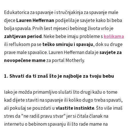
Edukatorica za spavanje i stručnjakinja za spavanje male
djece
Lauren Heffernan
podijelila je savjete kako bi beba
bolja spavala. Prvih šest mjeseci bebinog života vrlo je
zahtjevan period
. Neke bebe imaju probleme s
kolikama
ili refluksom pa se
teško smiruju i spavaju
, dok su druge
prave male spavalice. Lauren Heffernan dala je
savjete za
novopečene mame
za portal Motherly.
1. Shvati da ti znaš što je najbolje za tvoju bebu
Iako je možda primamljivo slušati što drugi kažu o tome
kad dijete staviti na spavanje ili koliko dugo treba spavati,
ali pokušaj se pouzdati u
vlastite instinkte
. Što više imaš
stres da "ne radiš pravu stvar" jer si čitala članak na
internetu o bebinom spavanju ili što rade mame na