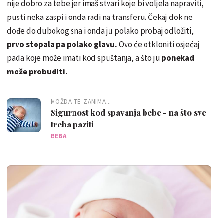
nije dobro za tebe jer imaš stvari koje bi voljela napraviti,
pusti neka zaspi i onda radi na transferu. Čekaj dok ne
dođe do dubokog sna i onda ju polako probaj odložiti,
prvo stopala pa polako glavu.
Ovo će otkloniti osjećaj
pada koje može imati kod spuštanja, a što ju
ponekad
može probuditi.
MOŽDA TE ZANIMA...
Sigurnost kod spavanja bebe - na što sve
treba paziti
BEBA