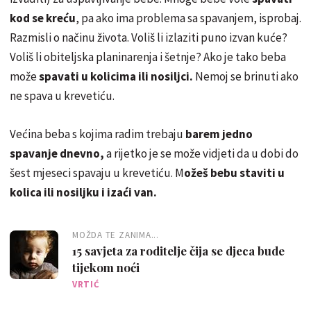
kod se kreću
, pa ako ima problema sa spavanjem, isprobaj.
Razmisli o načinu života. Voliš li izlaziti puno izvan kuće?
Voliš li obiteljska planinarenja i šetnje? Ako je tako beba
može
spavati u kolicima ili nosiljci.
Nemoj se brinuti ako
ne spava u krevetiću.
Većina beba s kojima radim trebaju
barem jedno
spavanje dnevno,
a rijetko je se može vidjeti da u dobi do
šest mjeseci spavaju u krevetiću. M
ožeš bebu staviti u
kolica ili nosiljku i izaći van.
MOŽDA TE ZANIMA...
15 savjeta za roditelje čija se djeca bude
tijekom noći
VRTIĆ