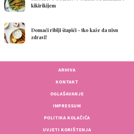
ARHIVA
KONTAKT
OGLAŠAVANJE
IMPRESSUM
POLITIKA KOLAČIĆA
UVJETI KORIŠTENJA