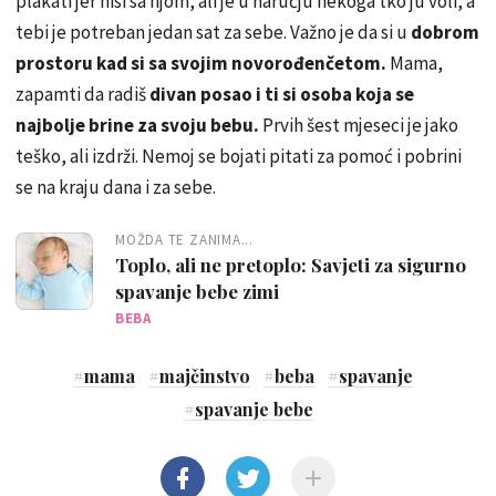
plakati jer nisi sa njom, ali je u naručju nekoga tko ju voli, a
tebi je potreban jedan sat za sebe. Važno je da si u
dobrom
prostoru kad si sa svojim novorođenčetom.
Mama,
zapamti da radiš
divan posao i ti si osoba koja se
najbolje brine za svoju bebu.
Prvih šest mjeseci je jako
teško, ali izdrži. Nemoj se bojati pitati za pomoć i pobrini
se na kraju dana i za sebe.
MOŽDA TE ZANIMA...
Toplo, ali ne pretoplo: Savjeti za sigurno
spavanje bebe zimi
BEBA
#
mama
#
majčinstvo
#
beba
#
spavanje
#
spavanje bebe