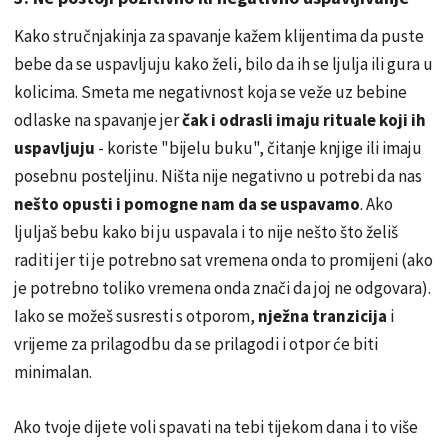
Kako stručnjakinja za spavanje kažem klijentima da puste
bebe da se uspavljuju kako želi, bilo da ih se ljulja ili gura u
kolicima. Smeta me negativnost koja se veže uz bebine
odlaske na spavanje jer
čak i odrasli imaju rituale koji ih
uspavljuju
- koriste "bijelu buku", čitanje knjige ili imaju
posebnu posteljinu. Ništa nije negativno u potrebi da nas
nešto opusti i pomogne nam da se uspavamo
. Ako
ljuljaš bebu kako bi ju uspavala i to nije nešto što želiš
raditi jer ti je potrebno sat vremena onda to promijeni (ako
je potrebno toliko vremena onda znači da joj ne odgovara).
Iako se možeš susresti s otporom,
nježna tranzicija
i
vrijeme za prilagodbu da se prilagodi i otpor će biti
minimalan.
Ako tvoje dijete voli spavati na tebi tijekom dana i to više