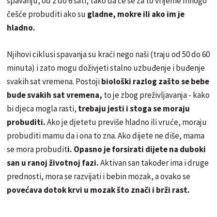
spavanju, od 2 do 6 sati, tako da će se za to vrijeme mnogo
češće probuditi ako su
gladne, mokre ili ako im je
hladno.
Njihovi ciklusi spavanja su kraći nego naši (traju od 50 do 60
minuta) i zato mogu doživjeti stalno uzbuđenje i buđenje
svakih sat vremena. Postoji
biološki razlog zašto se bebe
bude svakih sat vremena,
to je zbog preživljavanja - kako
bi djeca mogla rasti,
trebaju jesti i stoga se moraju
probuditi.
Ako je djetetu previše hladno ili vruće, moraju
probuditi mamu da i ona to zna. Ako dijete ne diše, mama
se mora probudit
i. Opasno je forsirati dijete na duboki
san u ranoj životnoj fazi.
Aktivan san također ima i druge
prednosti, mora se razvijati i bebin mozak, a ovako se
povećava dotok krvi u mozak što znači i brži rast.