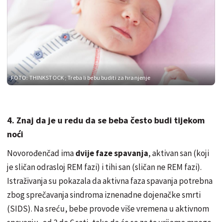
FOTO: THINKSTOCK
; Treba li bebu buditi za hranjenje
4. Znaj da je u redu da se beba često budi tijekom
noći
Novorođenčad ima
dvije faze spavanja
, aktivan san (koji
je sličan odrasloj REM fazi) i tihi san (sličan ne REM fazi).
Istraživanja su pokazala da aktivna faza spavanja potrebna
zbog sprečavanja sindroma iznenadne dojenačke smrti
(SIDS). Na sreću, bebe provode više vremena u aktivnom