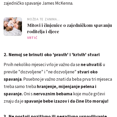
zajedničko spavanje James McKenna.
MOŽDA TE ZANIMA...
Mitovi i činjenice o zajedničkom spavanju
roditelja i djece
VRTIĆ
2. Nemoj se brinuti oko 'pravih' i 'krivih' stvari
Prvih nekoliko mjeseci vrlo je važno da se
ne uhvatiš
u
previše "dozvoljene" i "ne dozvoljene"
stvari oko
spavanja
. Posebno je važno znati da beba prva tri mjeseca
treba samo treba
hranjenje, mijenjanje pelena i
spavanje.
Oni s
nervoznim bebama
koje muče grčevi
znaju da je
spavanje bebe izazov i da čine što moraju!
3. Ne postoji pozitivno ili negativno uspavljivanje