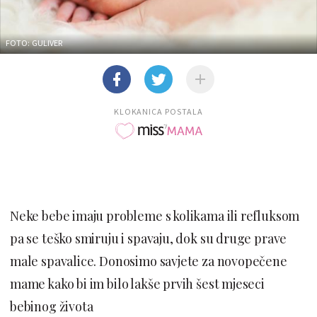
FOTO: GULIVER
KLOKANICA POSTALA
Neke bebe imaju probleme s kolikama ili refluksom
pa se teško smiruju i spavaju, dok su druge prave
male spavalice. Donosimo savjete za novopečene
mame kako bi im bilo lakše prvih šest mjeseci
bebinog života