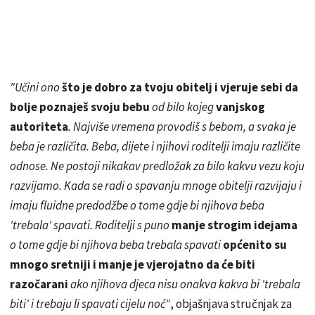
"Učini ono
što je dobro za tvoju obitelj i vjeruje sebi da
bolje poznaješ svoju bebu
od bilo kojeg
vanjskog
autoriteta
. Najviše vremena provodiš s bebom, a svaka je
beba je različita. Beba, dijete i njihovi roditelji imaju različite
odnose. Ne postoji nikakav predložak za bilo kakvu vezu koju
razvijamo. Kada se radi o spavanju mnoge obitelji razvijaju i
imaju fluidne predodžbe o tome gdje bi njihova beba
'trebala' spavati. Roditelji s puno
manje strogim idejama
o tome gdje bi njihova beba trebala spavati
općenito su
mnogo sretniji i manje je vjerojatno da će biti
razočarani
ako njihova djeca nisu onakva kakva bi 'trebala
biti' i trebaju li spavati cijelu noć"
, objašnjava stručnjak za