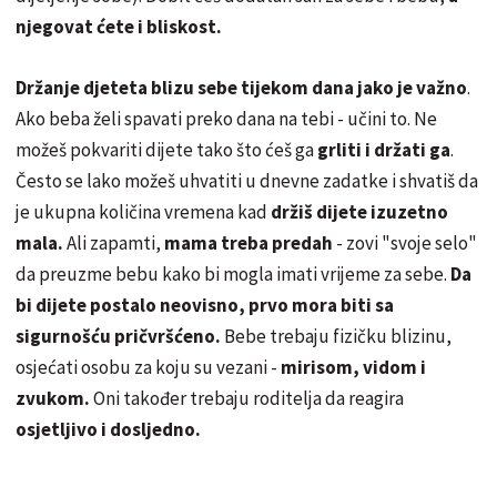
njegovat ćete i bliskost.
Držanje djeteta blizu sebe tijekom dana jako je važno
.
Ako beba želi spavati preko dana na tebi - učini to. Ne
možeš pokvariti dijete tako što ćeš ga
grliti i držati ga
.
Često se lako možeš uhvatiti u dnevne zadatke i shvatiš da
je ukupna količina vremena kad
držiš dijete izuzetno
mala.
Ali zapamti,
mama treba predah
- zovi "svoje selo"
da preuzme bebu kako bi mogla imati vrijeme za sebe.
Da
bi dijete postalo neovisno, prvo mora biti sa
sigurnošću pričvršćeno.
Bebe trebaju fizičku blizinu,
osjećati osobu za koju su vezani -
mirisom, vidom i
zvukom.
Oni također trebaju roditelja da reagira
osjetljivo i dosljedno.