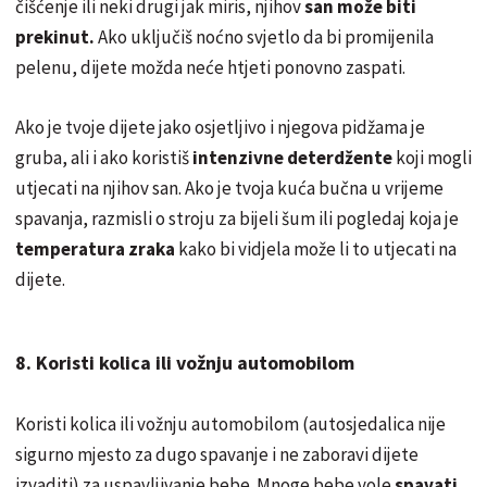
čišćenje ili neki drugi jak miris, njihov
san može biti
prekinut.
Ako uključiš noćno svjetlo da bi promijenila
pelenu, dijete možda neće htjeti ponovno zaspati.
Ako je tvoje dijete jako osjetljivo i njegova pidžama je
gruba, ali i ako koristiš
intenzivne deterdžente
koji mogli
utjecati na njihov san. Ako je tvoja kuća bučna u vrijeme
spavanja, razmisli o stroju za bijeli šum ili pogledaj koja je
temperatura zraka
kako bi vidjela može li to utjecati na
dijete.
8. Koristi kolica ili vožnju automobilom
Koristi kolica ili vožnju automobilom (autosjedalica nije
sigurno mjesto za dugo spavanje i ne zaboravi dijete
izvaditi) za uspavljivanje bebe. Mnoge bebe vole
spavati