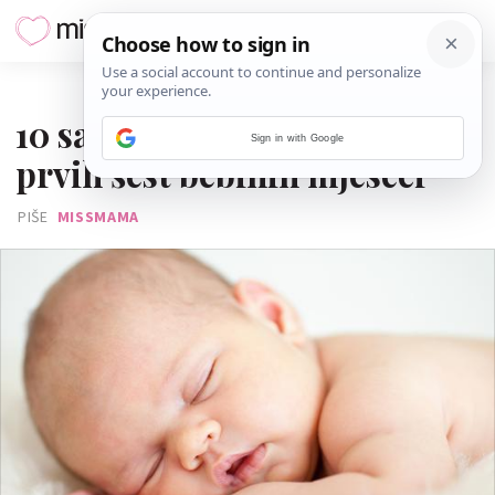
18. PROSINCA 2019.
10 savjeta za spavanje za
Sign in with Google
prvih šest bebinih mjeseci
PIŠE
MISSMAMA