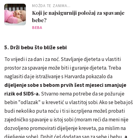
MOŽDA TE ZANIMA...
Koji je najsigurniji položaj za spavanje
bebe?
BEBA
5. Drži bebu što bliže sebi
To vrijedi i za dan i za noć. Stavljanje djeteta u vlastiti
prostor za spavanje može biti i guranje djeteta. Treba
naglasiti da je istraživanje s Harvarda pokazalo da
dijeljenje sobe s bebom prvih šest mjeseci smanjuje
rizik od SIDS-a.
Stvarno nema potrebe da se požuruje
bebin "odlazak" u krevetić u vlastitoj sobi. Ako se beba još
budi nekoliko puta noću i ti si iscrpljena možeš probati
zajedničko spavanje u istoj sobi (moram reći da meni nije
dozvoljeno promovirati dijeljenje kreveta, pa mislim na
dijeljenje sobe). Dobit ćeš dodatan san za sebe i bebu,
a