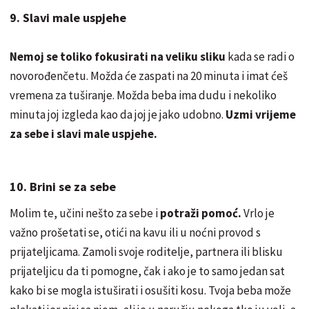
9. Slavi male uspjehe
Nemoj se toliko fokusirati na veliku sliku
kada se radi o
novorođenčetu. Možda će zaspati na 20 minuta i imat ćeš
vremena za tuširanje. Možda beba ima dudu i nekoliko
minuta joj izgleda kao da joj je jako udobno.
Uzmi vrijeme
za sebe i slavi male uspjehe.
10. Brini se za sebe
Molim te, učini nešto za sebe i
potraži pomoć.
Vrlo je
važno prošetati se, otići na kavu ili u noćni provod s
prijateljicama. Zamoli svoje roditelje, partnera ili blisku
prijateljicu da ti pomogne, čak i ako je to samo jedan sat
kako bi se mogla istuširati i osušiti kosu. Tvoja beba može