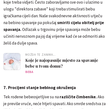
koje treba vidjeti. Često zaboravljamo sve ovo i ulazimo u
ulogu "direktora zabave" koji treba stimulirati bebu
igračkama cijeli dan. Naše svakodnevne aktivnosti utječu
na bebino spavanje pa pokušaj
smiriti cijelu obitelj prije
spavanja.
Odlazak u trgovinu prije spavanja može bebu
učiniti nervoznom pa joj daj vrijeme kad će se odmoriti ako
želiš da dulje spava.
MOŽDA TE ZANIMA...
Koje je najopasnije mjesto za spavanje
bebe u tvom domu?
BEBA
7. Procijeni stanje bebinog okruženja
Tek rođene bebeosjetljive su na
različite čimbenike.
Ako
je previše vruće, neće htjeti spavati. Ako smrde sredstva za