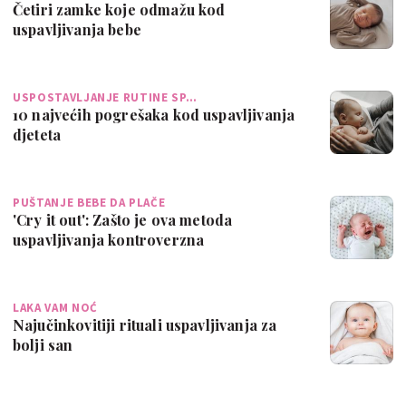
Četiri zamke koje odmažu kod
uspavljivanja bebe
USPOSTAVLJANJE RUTINE SP…
10 najvećih pogrešaka kod uspavljivanja
djeteta
PUŠTANJE BEBE DA PLAČE
'Cry it out': Zašto je ova metoda
uspavljivanja kontroverzna
LAKA VAM NOĆ
Najučinkovitiji rituali uspavljivanja za
bolji san