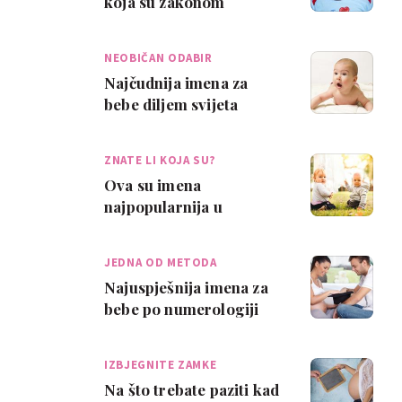
koja su zakonom
zabranjena
NEOBIČAN ODABIR
Najčudnija imena za
bebe diljem svijeta
ZNATE LI KOJA SU?
Ova su imena
najpopularnija u
Hrvatskoj u posljednjih
100 godina
JEDNA OD METODA
Najuspješnija imena za
bebe po numerologiji
IZBJEGNITE ZAMKE
Na što trebate paziti kad