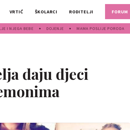
VRTIĆ
ŠKOLARCI
RODITELJI
FORUM
JE I NJEGA BEBE
DOJENJE
MAMA POSLIJE PORODA
lja daju djeci
kemonima