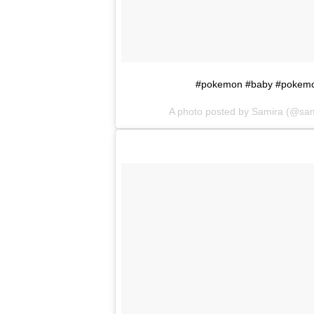
#pokemon #baby #pokemo
A photo posted by Samira (@sa