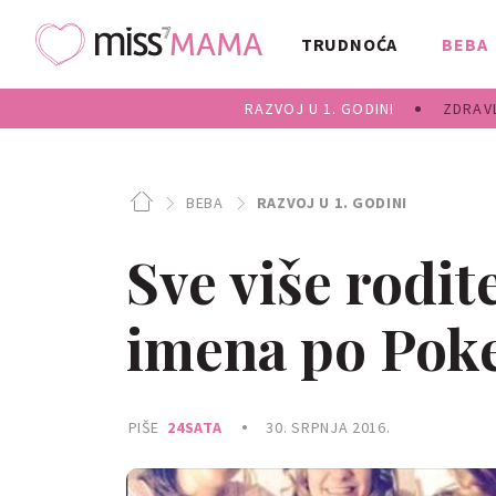
TRUDNOĆA
BEBA
RAZVOJ U 1. GODINI
ZDRAVL
BEBA
RAZVOJ U 1. GODINI
Sve više rodite
imena po Po
PIŠE
24SATA
30. SRPNJA 2016.