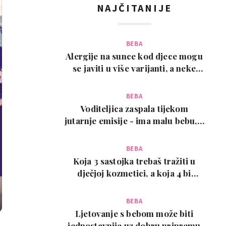
NAJČITANIJE
BEBA
Alergije na sunce kod djece mogu
se javiti u više varijanti, a neke
zahtijevaju…
BEBA
Voditeljica zaspala tijekom
jutarnje emisije - ima malu bebu, a
snimka je urneb…
BEBA
Koja 3 sastojka trebaš tražiti u
dječjoj kozmetici, a koja 4 bi
trebalo izbjega…
BEBA
Ljetovanje s bebom može biti
jednostavnije uz dobru pripremu