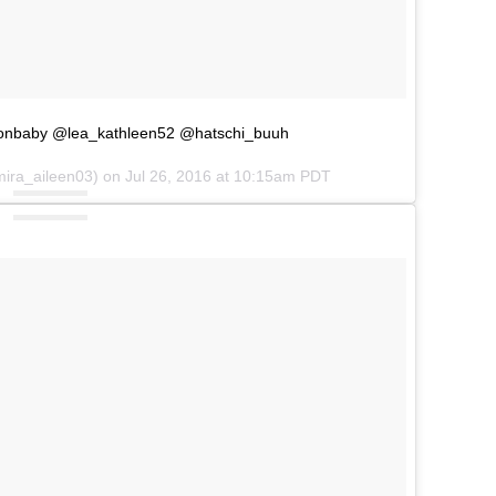
nbaby @lea_kathleen52 @hatschi_buuh
mira_aileen03) on
Jul 26, 2016 at 10:15am PDT