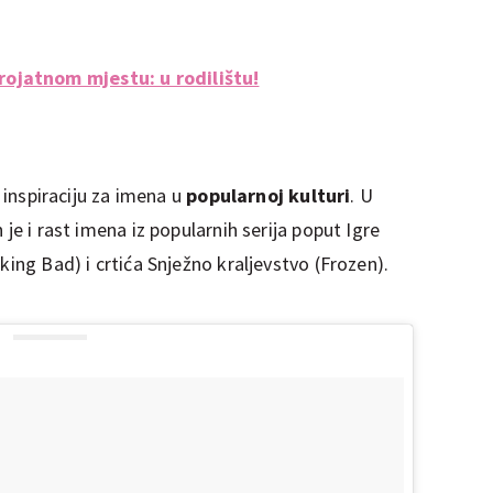
ojatnom mjestu: u rodilištu!
e inspiraciju za imena u
popularnoj kulturi
. U
 je i rast imena iz popularnih serija poput Igre
king Bad) i crtića Snježno kraljevstvo (Frozen).