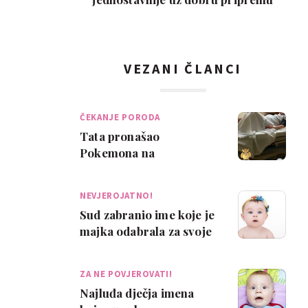
VEZANI ČLANCI
ČEKANJE PORODA
Tata pronašao
Pokemona na
nevjerojatnom mjestu: u
rodilištu!
NEVJEROJATNO!
Sud zabranio ime koje je
majka odabrala za svoje
dijete
ZA NE POVJEROVATI!
Najluđa dječja imena