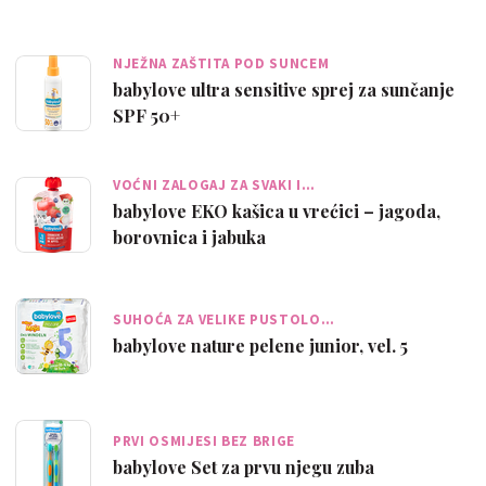
NJEŽNA ZAŠTITA POD SUNCEM
babylove ultra sensitive sprej za sunčanje
SPF 50+
VOĆNI ZALOGAJ ZA SVAKI I…
babylove EKO kašica u vrećici – jagoda,
borovnica i jabuka
SUHOĆA ZA VELIKE PUSTOLO…
babylove nature pelene junior, vel. 5
PRVI OSMIJESI BEZ BRIGE
babylove Set za prvu njegu zuba