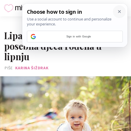
01. LIPNJA 2026.
Lipanjske bebe: Po čemu su
Sign in with Google
posebna djeca rođena u
lipnju
PIŠE
KARINA ŠIŽDRAK