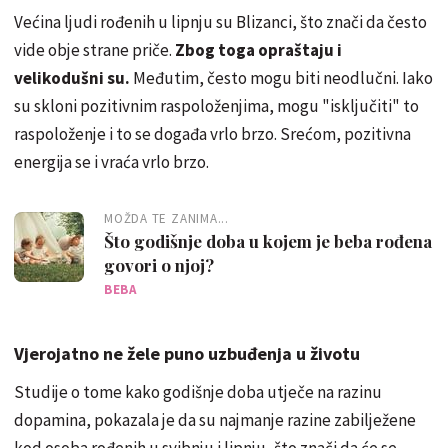
Većina ljudi rođenih u lipnju su Blizanci, što znači da često
vide obje strane priče.
Zbog toga opraštaju i
velikodušni su.
Međutim, često mogu biti neodlučni. Iako
su skloni pozitivnim raspoloženjima, mogu "isključiti" to
raspoloženje i to se događa vrlo brzo. Srećom, pozitivna
energija se i vraća vrlo brzo.
MOŽDA TE ZANIMA...
Što godišnje doba u kojem je beba rođena
govori o njoj?
BEBA
Vjerojatno ne žele puno uzbuđenja u životu
Studije o tome kako godišnje doba utječe na razinu
dopamina, pokazala je da su najmanje razine zabilježene
kod osoba rođenih u svibnju i lipnju, što znači da će se