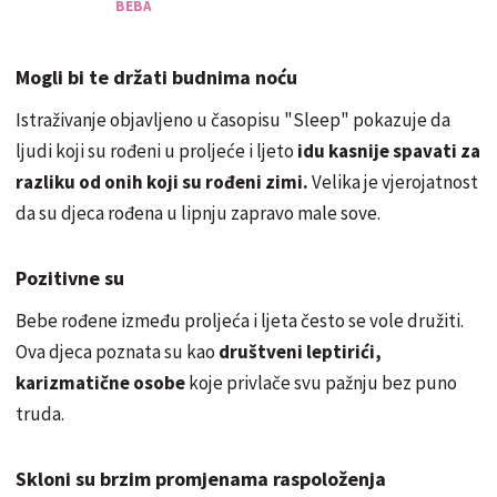
BEBA
Mogli bi te držati budnima noću
Istraživanje objavljeno u časopisu "Sleep" pokazuje da
ljudi koji su rođeni u proljeće i ljeto
idu kasnije spavati za
razliku od onih koji su rođeni zimi.
Velika je vjerojatnost
da su djeca rođena u lipnju zapravo male sove.
Pozitivne su
Bebe rođene između proljeća i ljeta često se vole družiti.
Ova djeca poznata su kao
društveni leptirići,
karizmatične osobe
koje privlače svu pažnju bez puno
truda.
Skloni su brzim promjenama raspoloženja