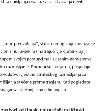
ost razmišljanja izvan okvira i stvaranja novih
aju „moć predviđanja“, što im omogućuje postizanje
ionizmu, uvijek razmatrajući vjerojatni krajnji
pristupom svojim postupcima i svjesnim namjerama,
o razmišljanje. Prirodni su inicijatori, posjeduju
o vodstvo, vještine strateškog razmišljanja za
azmišljanja stečene promatranjem. Kad pogledate
 snagama, siječanj je na vrhu popisa.
znakovi koji imaju najsnažniji majčinski