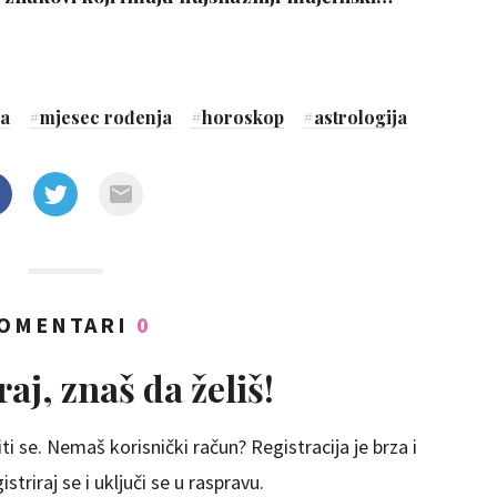
ja
#
mjesec rođenja
#
horoskop
#
astrologija
OMENTARI
0
aj, znaš da želiš!
ti se. Nemaš korisnički račun? Registracija je brza i
striraj se i uključi se u raspravu.