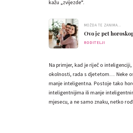
kažu „zvijezde“.
MOŽDA TE ZANIMA...
Ovo je pet horoskop
djecu
RODITELJI
Na primjer, kad je riječ o inteligencij
okolnosti, rada s djetetom… Neke osob
manje inteligentna. Postoje tako hor
inteligentnijima ili manje inteligentn
mjesecu, a ne samo znaku, netko rođ