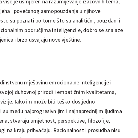
a više je usmjeren na razumijevanje izazovnih tema,
jeha i povećanog samopouzdanja u njihove
sto su poznati po tome što su analitični, pouzdani i
dicionalnim područjima inteligencije, dobro se snalaze
enica i brzo usvajaju nove vještine.
jedinstvenu mješavinu emocionalne inteligencije i
svojoj duhovnoj prirodi i empatičnim kvalitetama,
i vizije. Iako im može biti teško dosljedno
ni su među najprogresivnijim i najnaprednijim ljudima
na, stvaraju umjetnost, perspektive, filozofije,
gi na kraju prihvaćaju. Racionalnost i prosudba nisu