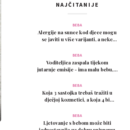
NAJČITANIJE
BEBA
Alergije na sunce kod djece mogu
se javiti u više varijanti, a neke
zahtijevaju…
BEBA
Voditeljica zaspala tijekom
jutarnje emisije - ima malu bebu, a
snimka je urneb…
BEBA
Koja 3 sastojka trebaš tražiti u
dječjoj kozmetici, a koja 4 bi
trebalo izbjega…
BEBA
Ljetovanje s bebom može biti
jednostavnije uz dobru pripremu