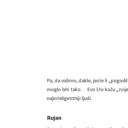
Pa, da vidimo, dakle, jeste li „pogodili
moglo biti tako… Evo što kažu „zvijez
najinteligentniji ljudi.
Rujan