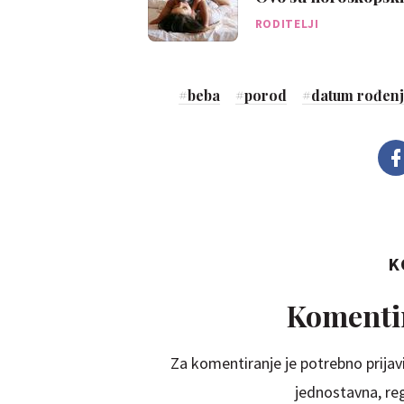
instinkt
RODITELJI
#
beba
#
porod
#
datum rođen
K
Komentir
Za komentiranje je potrebno prijavi
jednostavna, regi