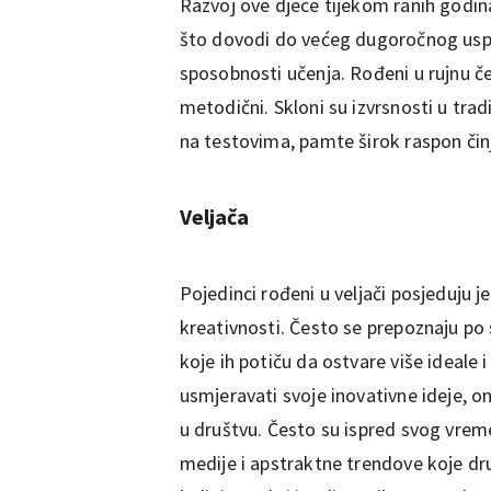
Razvoj ove djece tijekom ranih godin
što dovodi do većeg dugoročnog usp
sposobnosti učenja. Rođeni u rujnu če
metodični. Skloni su izvrsnosti u tra
na testovima, pamte širok raspon činj
Veljača
Pojedinci rođeni u veljači posjeduju 
kreativnosti. Često se prepoznaju po 
koje ih potiču da ostvare više ideale 
usmjeravati svoje inovativne ideje, o
u društvu. Često su ispred svog vreme
medije i apstraktne trendove koje dru