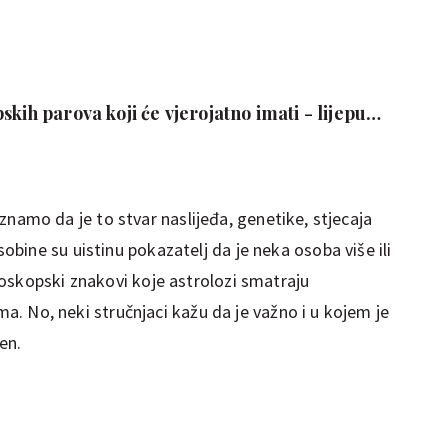
skih parova koji će vjerojatno imati - lijepu
i, znamo da je to stvar naslijeđa, genetike, stjecaja
ine su uistinu pokazatelj da je neka osoba više ili
oskopski znakovi koje astrolozi smatraju
ima. No, neki stručnjaci kažu da je važno i u kojem je
en.