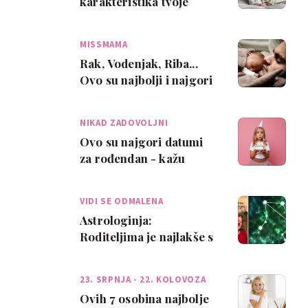
karakteristika tvoje
bebe Vodenjaka
MISSMAMA
Rak, Vodenjak, Riba...
Ovo su najbolji i najgori
očevi zodijaka!
NIKAD ZADOVOLJNI
Ovo su najgori datumi
za rođendan - kažu
roditelji
VIDI SE ODMALENA
Astrologinja:
Roditeljima je najlakše s
bebama rođenima u ova
4 znaka
23. SRPNJA - 22. KOLOVOZA
Ovih 7 osobina najbolje