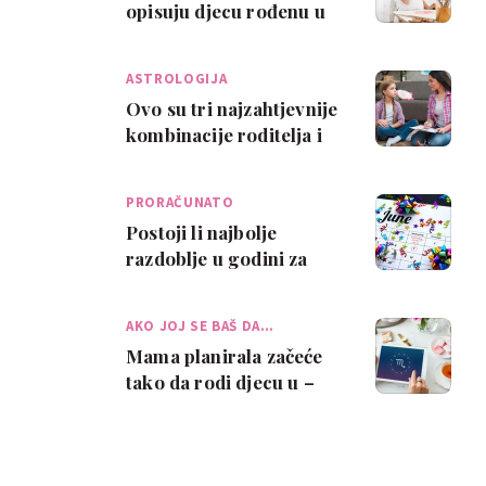
opisuju djecu rođenu u
znaku Lava
ASTROLOGIJA
Ovo su tri najzahtjevnije
kombinacije roditelja i
djece prema horoskopu
PRORAČUNATO
Postoji li najbolje
razdoblje u godini za
trudnoću? Ova mama
tvrdi tako, a evo …
AKO JOJ SE BAŠ DA…
Mama planirala začeće
tako da rodi djecu u –
idealnom horoskopskom
znaku