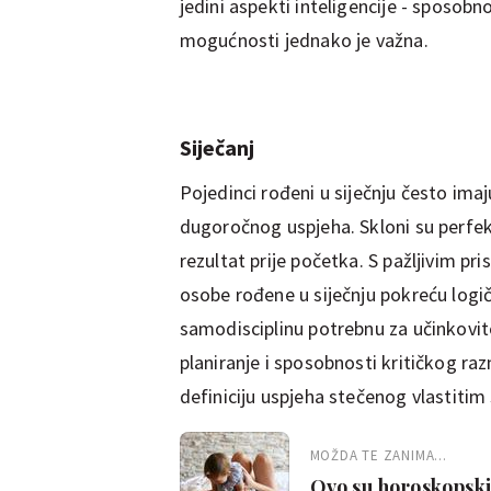
jedini aspekti inteligencije - sposobn
mogućnosti jednako je važna.
Siječanj
Pojedinci rođeni u siječnju često im
dugoročnog uspjeha. Skloni su perfekc
rezultat prije početka. S pažljivim 
osobe rođene u siječnju pokreću logičk
samodisciplinu potrebnu za učinkovit
planiranje i sposobnosti kritičkog r
definiciju uspjeha stečenog vlastitim
MOŽDA TE ZANIMA...
Ovo su horoskopski 