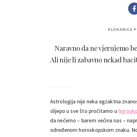
KLOKANICA 
Naravno da ne vjerujemo bes
Ali nije li zabavno nekad baci
Astrologija nije neka egzaktna znano
slijepo u sve što pročitamo u
horosk
da nećemo – barem većina nas – napr
određenom horoskopskom znaku. No, b