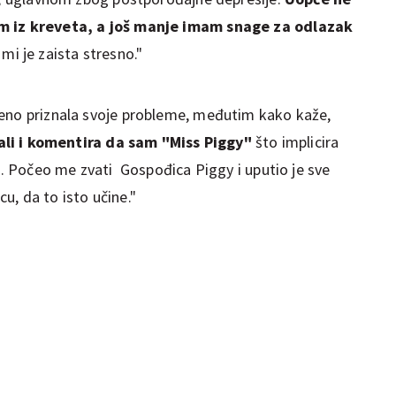
em iz kreveta, a još manje imam snage za odlazak
 mi je zaista stresno."
reno priznala svoje probleme, međutim kako kaže,
ali i komentira da sam "Miss Piggy"
što implicira
im. Počeo me zvati Gospođica Piggy i uputio je sve
ecu, da to isto učine."