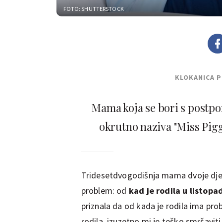
FOTO: SHUTTERSTOCK
KLOKANICA 
Mama koja se bori s postp
okrutno naziva "Miss Piggy"
Tridesetdvogodišnja mama dvoje djece
problem: od
kad je rodila u listopa
priznala da od kada je rodila ima pr
rodila, izuzetno mi je teško smršavi