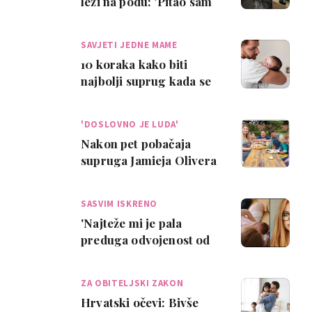
leži na podu: 'Pitao sam
se je li uopće živa'
SAVJETI JEDNE MAME
10 koraka kako biti
najbolji suprug kada se
beba rodi
'DOSLOVNO JE LUDA'
Nakon pet pobačaja
supruga Jamieja Olivera
želi još jedno dijete
SASVIM ISKRENO
'Najteže mi je pala
preduga odvojenost od
prvog djeteta i supruga
koji nije mog…
ZA OBITELJSKI ZAKON
Hrvatski očevi: Bivše