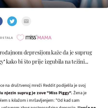
POSTALA
orođajnom depresijom kaže da je suprug
 kako bi što prije izgubila na težini...
 na društvenoj mreži Reddit podijelila je svoj
du njezin suprug je zove "Miss Piggy".
Žena je
oblem s kilažom i mršavljenjem: "Od kad sam
ti, uglavnom zbog postporođajne depresije.
Uopće ne