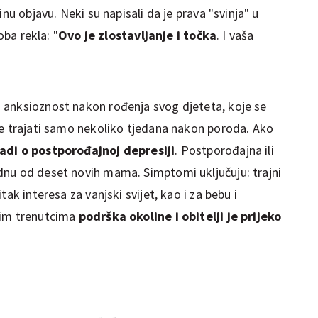
nu objavu. Neki su napisali da je prava "svinja" u
oba rekla: "
Ovo je zlostavljanje i točka
. I vaša
 anksioznost nakon rođenja svog djeteta, koje se
će trajati samo nekoliko tjedana nakon poroda. Ako
adi o postporođajnoj depresiji
. Postporođajna ili
dnu od deset novih mama. Simptomi uključuju: trajni
ak interesa za vanjski svijet, kao i za bebu i
vim trenutcima
podrška okoline i obitelji je prijeko