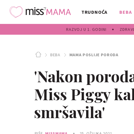
TRUDNOĆA
BEBA
RAZVOJ U 1. GODINI
ZDRAVL
BEBA
MAMA POSLIJE PORODA
'Nakon porod
Miss Piggy kak
smršavila'
PIŠE
MISSMAMA
25. OŽUJKA 2021.