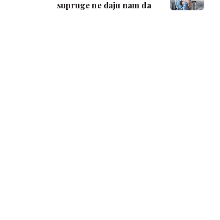
supruge ne daju nam da
viđamo svoju djecu!