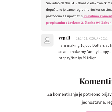
Sukladno članku 94. Zakona o elektroničkim
dopušteno je samo registriranim korisnicima.
prethodno se upoznati s
Pravilima koment
propisanim stavkom 2. članka 94. Zakon
yepali
18:14 25. OŽUJAK 2021.
I am making 10,000 Dollars at h
so and make my family happy and u
https://bit.ly/39JrDqt
Komentir
Za komentiranje je potrebno prijavi
jednostavna, regi