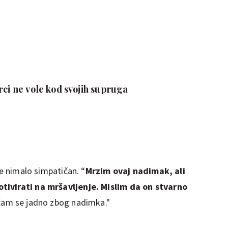
rci ne vole kod svojih supruga
je nimalo simpatičan. “
Mrzim ovaj nadimak, ali
tivirati na mršavljenje. Mislim da on stvarno
jećam se jadno zbog nadimka."