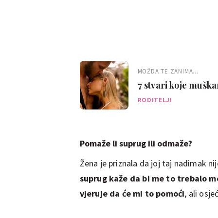
MOŽDA TE ZANIMA...
7 stvari koje muška
RODITELJI
Pomaže li suprug ili odmaže?
Žena je priznala da joj taj nadimak ni
suprug kaže da bi me to trebalo mo
vjeruje da će mi to pomoći
, ali os