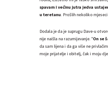
spavam i većinu jutra jedva ustaj
u teretanu
. Prošlih nekoliko mjeseci
Dodala je da je suprugu Dave-u otvo
nije naišla na razumijevanje. "
On se š
da sam lijena i da ga više ne privlač
moje prijatelje i obitelj, čak i moju dj