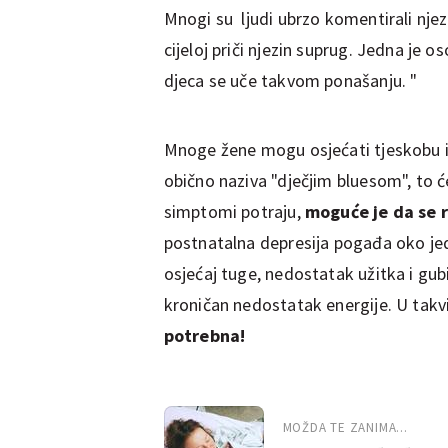
Mnogi su ljudi ubrzo komentirali njezi
cijeloj priči njezin suprug. Jedna je os
djeca se uče takvom ponašanju. "
Mnoge žene mogu osjećati tjeskobu i
obično naziva "dječjim bluesom", to 
simptomi potraju,
moguće je da se r
postnatalna depresija pogađa oko je
osjećaj tuge, nedostatak užitka i gubit
kroničan nedostatak energije. U tak
potrebna!
MOŽDA TE ZANIMA...