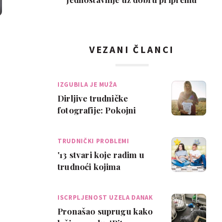
VEZANI ČLANCI
IZGUBILA JE MUŽA
Dirljive trudničke
fotografije: Pokojni
suprug poslao znak
TRUDNIČKI PROBLEMI
'13 stvari koje radim u
trudnoći kojima
dosađujem suprugu'
ISCRPLJENOST UZELA DANAK
Pronašao suprugu kako