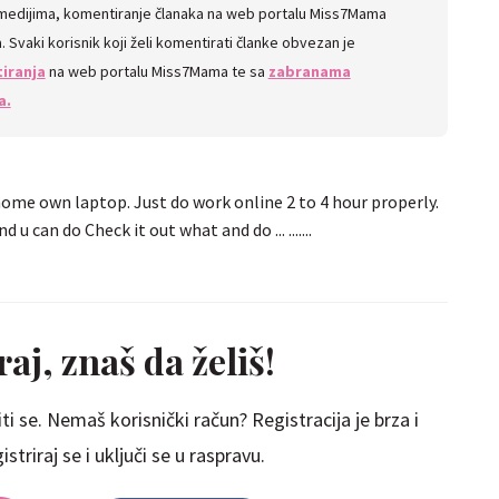
 medijima, komentiranje članaka na web portalu Miss7Mama
 Svaki korisnik koji želi komentirati članke obvezan je
iranja
na web portalu Miss7Mama te sa
zabranama
a.
ome own laptop. Just do work online 2 to 4 hour properly.
 can do Check it out what and do ... .......
aj, znaš da želiš!
ti se. Nemaš korisnički račun? Registracija je brza i
striraj se i uključi se u raspravu.