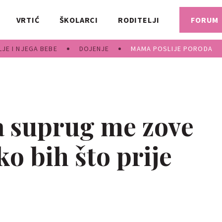
VRTIĆ
ŠKOLARCI
RODITELJI
FORUM
JE I NJEGA BEBE
DOJENJE
MAMA POSLIJE PORODA
a suprug me zove
o bih što prije