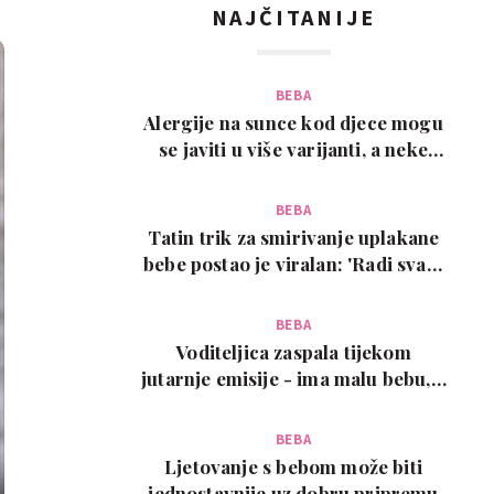
NAJČITANIJE
BEBA
Alergije na sunce kod djece mogu
se javiti u više varijanti, a neke
zahtijevaju…
BEBA
Tatin trik za smirivanje uplakane
bebe postao je viralan: 'Radi svaki
put!'
BEBA
Voditeljica zaspala tijekom
jutarnje emisije - ima malu bebu, a
snimka je urneb…
BEBA
Ljetovanje s bebom može biti
jednostavnije uz dobru pripremu