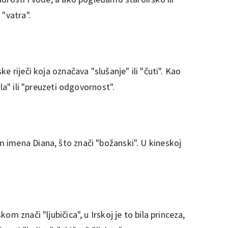
 "vatra".
e riječi koja označava "slušanje" ili "čuti". Kao
la" ili "preuzeti odgovornost".
 imena Diana, što znači "božanski". U kineskoj
m znači "ljubičica", u Irskoj je to bila princeza,