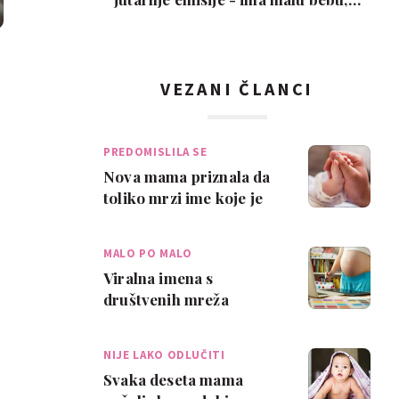
snimka je urneb…
VEZANI ČLANCI
PREDOMISLILA SE
Nova mama priznala da
toliko mrzi ime koje je
dala djetetu da ga ne
može niti i…
MALO PO MALO
Viralna imena s
društvenih mreža
postaju popularnija i u
stvarnom životu
NIJE LAKO ODLUČITI
Svaka deseta mama