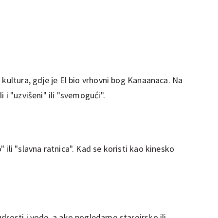
 kultura, gdje je El bio vrhovni bog Kanaanaca. Na
 i "uzvišeni" ili "svemogući".
ili "slavna ratnica". Kad se koristi kao kinesko
drosti i vode, a ako pogledamo staroirsko ili