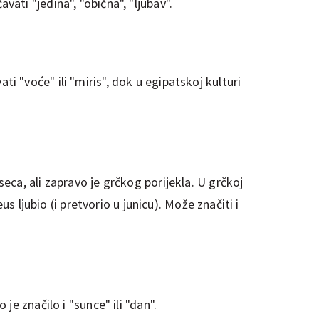
ti "jedina", "obična", "ljubav".
 "voće" ili "miris", dok u egipatskoj kulturi
ca, ali zapravo je grčkog porijekla. U grčkoj
eus ljubio (i pretvorio u junicu). Može značiti i
je značilo i "sunce" ili "dan".