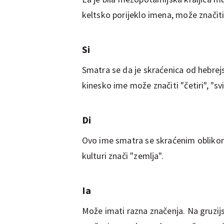
keltsko porijeklo imena, može značiti
Si
Smatra se da je skraćenica od hebrejsk
kinesko ime može značiti "četiri", "svi
Di
Ovo ime smatra se skraćenim oblikom
kulturi znači "zemlja".
Ia
Može imati razna značenja. Na gruzijsko