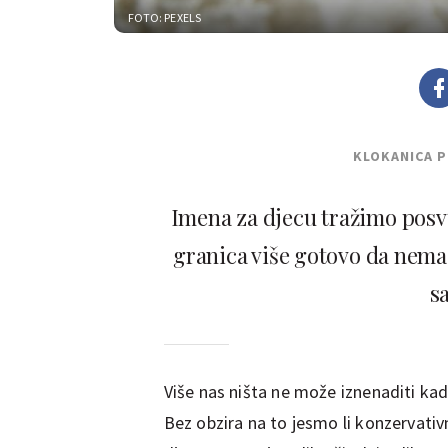
FOTO: PEXELS
KLOKANICA 
Imena za djecu tražimo posvu
granica više gotovo da nema
s
Više nas ništa ne može iznenaditi kad
Bez obzira na to jesmo li konzervati