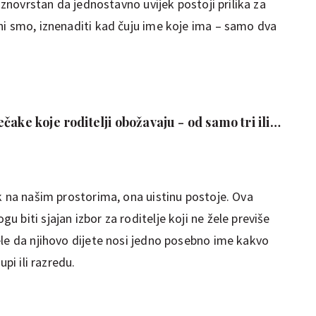
raznovrstan da jednostavno uvijek postoji prilika za
ni smo, iznenaditi kad čuju ime koje ima – samo dva
čake koje roditelji obožavaju - od samo tri ili
k na našim prostorima, ona uistinu postoje. Ova
 biti sjajan izbor za roditelje koji ne žele previše
ele da njihovo dijete nosi jedno posebno ime kakvo
pi ili razredu.