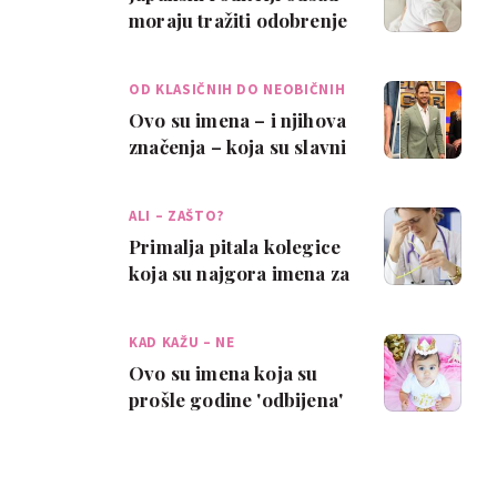
moraju tražiti odobrenje
imena za dijete - otišli su
p…
OD KLASIČNIH DO NEOBIČNIH
Ovo su imena – i njihova
značenja – koja su slavni
birali za svoju djecu
prošle…
ALI – ZAŠTO?
Primalja pitala kolegice
koja su najgora imena za
bebe koja su čule –
zabavno j…
KAD KAŽU – NE
Ovo su imena koja su
prošle godine 'odbijena'
na Novom Zelandu -
neobično su te…