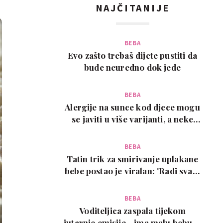
NAJČITANIJE
BEBA
Evo zašto trebaš dijete pustiti da
bude neuredno dok jede
BEBA
Alergije na sunce kod djece mogu
se javiti u više varijanti, a neke
zahtijevaju…
BEBA
Tatin trik za smirivanje uplakane
bebe postao je viralan: 'Radi svaki
put!'
BEBA
Voditeljica zaspala tijekom
jutarnje emisije - ima malu bebu, a