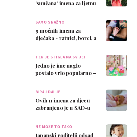
'sunčana' imena za ljetnu
bebu
SAMO SNAŽNO
9 moćnih imena za
dječaka - ratnici, borci, a
jedno je popularno ovih
dana
TEK JE STIGLA NA SVIJET
Jedno je ime naglo
postalo vrlo popularno –
dat ćemo vam 'hint':
Peppa Pig
BIRAJ DALJE
Ovih 11 imena za djecu
zabranjeno je u SAD-u
NE MOŽE TO TAKO
Japanski roditelji odsad