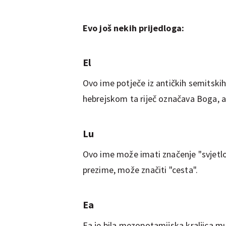
Evo još nekih prijedloga:
El
Ovo ime potječe iz antičkih semitskih
hebrejskom ta riječ označava Boga, ali
Lu
Ovo ime može imati značenje "svjetlo" 
prezime, može značiti "cesta".
Ea
Ea je bila mezopotamijska kraljica mu