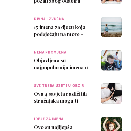
požali zbog odabira
imena za dijete, i to
tijekom prve godine
DIVNA I ZVUČNA
15 imena za djecu koja
podsjećaju na more -
nježna, moćna i
melodična
NEMA PROMJENA
Objavljena su
najpopularnija imena u
V. Britaniji – na vrhu
opet ime koje je na…
SVE TREBA UZETI U OBZIR
Ova 4 savjeta različitih
stručnjaka mogu ti
pomoći u odabiru imena
za bebu
IDEJE ZA IMENA
Ovo su najljepša