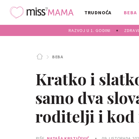
TRUDNOĆA
BEBA
RAZVOJ U 1. GODINI
ZDRAVL
BEBA
Kratko i slat
samo dva slova
roditelji i kod
PIŠE
NATAŠA KRSTIČEVIĆ
09. LISTOPADA 202