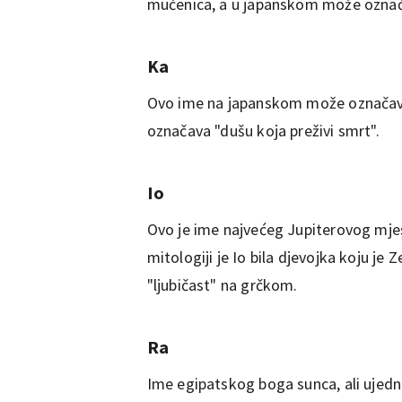
mučenica, a u japanskom može označava
Ka
Ovo ime na japanskom može označavati
označava "dušu koja preživi smrt".
Io
Ovo je ime najvećeg Jupiterovog mjese
mitologiji je Io bila djevojka koju je Z
"ljubičast" na grčkom.
Ra
Ime egipatskog boga sunca, ali ujedno 