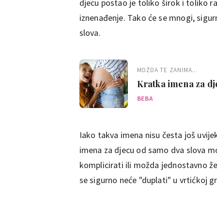
djecu postao je toliko širok i toliko 
iznenađenje. Tako će se mnogi, sigur
slova.
MOŽDA TE ZANIMA...
Kratka imena za dje
četiri slova
BEBA
Iako takva imena nisu česta još uvije
imena za djecu od samo dva slova mogu
komplicirati ili možda jednostavno ž
se sigurno neće "duplati" u vrtićkoj gru