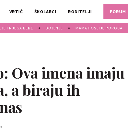
VRTIĆ
ŠKOLARCI
RODITELJI
FORUM
JE I NJEGA BEBE
DOJENJE
MAMA POSLIJE PORODA
ko: Ova imena imaju
, a biraju ih
 nas
5.