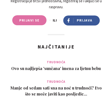
Registracija je brza i jednostavna, registriraj se i uključi se u
raspravu.
PRIJAVI SE
ILI
PRIJAVA
NAJČITANIJE
TRUDNOĆA
Ovo su najljepša 'sunčana' imena za ljetnu bebu
TRUDNOĆA
Manje od sedam sati sna na noć u trudnoći? Evo
što se može javiti kao posljedic…