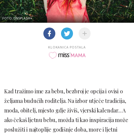
FOTO: UNSPLASH+
KLOKANICA POSTALA
Kad tražimo ime za bebu, bezbroj je opcija i ovisi o
željama budućih roditelja. Na izbor utječe tradicija,
moda, obitelj, mjesto gdje živiš, vjerski kalendar... A
ako čekaš ljetnu bebu, možda ti kao inspiracija može
poslužiti i najtoplije godišnje doba, more i ljetni