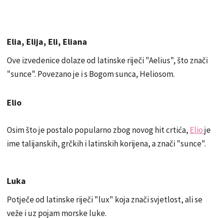
Elia, Elija, Eli, Eliana
Ove izvedenice dolaze od latinske riječi "Aelius", što znači
"sunce". Povezano je i s Bogom sunca, Heliosom.
Elio
Osim što je postalo popularno zbog novog hit crtića,
Elio
je
ime talijanskih, grčkih i latinskih korijena, a znači "sunce".
Luka
Potječe od latinske riječi "lux" koja znači svjetlost, ali se
veže i uz pojam morske luke.