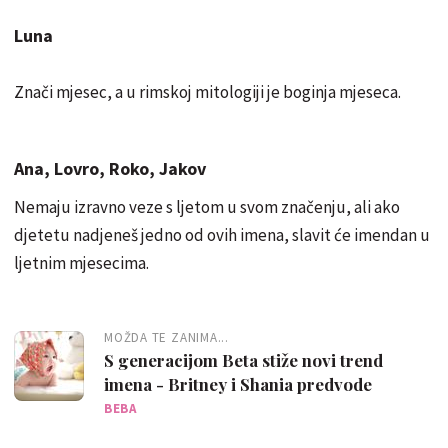
Luna
Znači mjesec, a u rimskoj mitologiji je boginja mjeseca.
Ana, Lovro, Roko, Jakov
Nemaju izravno veze s ljetom u svom značenju, ali ako
djetetu nadjeneš jedno od ovih imena, slavit će imendan u
ljetnim mjesecima.
MOŽDA TE ZANIMA...
S generacijom Beta stiže novi trend
imena - Britney i Shania predvode
BEBA