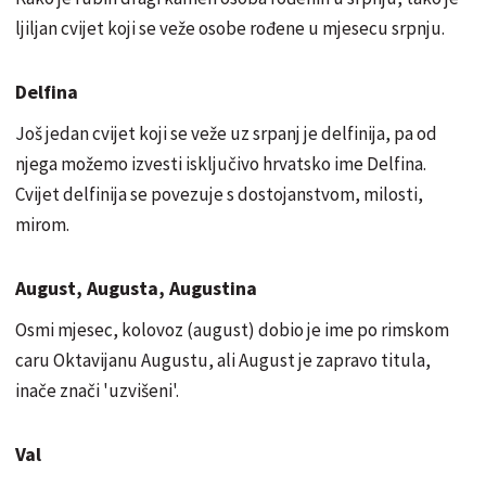
ljiljan cvijet koji se veže osobe rođene u mjesecu srpnju.
Delfina
Još jedan cvijet koji se veže uz srpanj je delfinija, pa od
njega možemo izvesti isključivo hrvatsko ime Delfina.
Cvijet delfinija se povezuje s dostojanstvom, milosti,
mirom.
August, Augusta, Augustina
Osmi mjesec, kolovoz (august) dobio je ime po rimskom
caru Oktavijanu Augustu, ali August je zapravo titula,
inače znači 'uzvišeni'.
Val