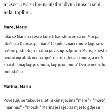
mjeseci. Ova su imena uistinu divna i nose u sebi
neku toplinu...
Mare, Maris
Iako se Mare najčešće koristi kao skraćenica od Marija,
obično u Dalmaciji, 'mare' također znači i more koje se u
našem podneblju snažno povezuje s ljetom. Maris je nešto
neobičniji oblik imena riječi mare, odnosno more, a može
značiti 'onaj koji je s mora, koji je od mora'. Ovo je ime vrlo
melodično.
Marina, Marin
Povezuju se također s latinskim riječima "mare" - "more",
"marinus" - "morski". Marina je i riječ za mjesto gdje su