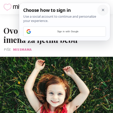
08. KOLOVOZA 2026.
Ovo su najljepša 'sunčana'
Sign in with Google
imena za ljetnu bebu
PIŠE
MISSMAMA