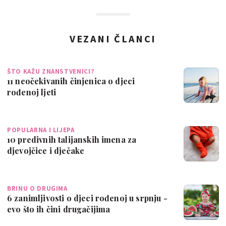
VEZANI ČLANCI
ŠTO KAŽU ZNANSTVENICI?
11 neočekivanih činjenica o djeci
rođenoj ljeti
POPULARNA I LIJEPA
10 predivnih talijanskih imena za
djevojčice i dječake
BRINU O DRUGIMA
6 zanimljivosti o djeci rođenoj u srpnju -
evo što ih čini drugačijima