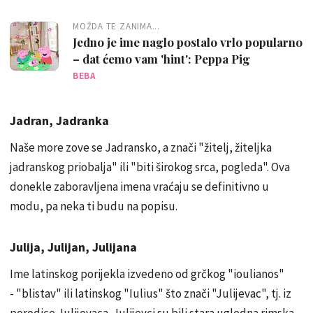
MOŽDA TE ZANIMA...
Jedno je ime naglo postalo vrlo popularno
– dat ćemo vam 'hint': Peppa Pig
BEBA
Jadran, Jadranka
Naše more zove se Jadransko, a znači "žitelj, žiteljka
jadranskog priobalja" ili "biti širokog srca, pogleda". Ova
donekle zaboravljena imena vraćaju se definitivno u
modu, pa neka ti budu na popisu.
Julija, Julijan, Julijana
Ime latinskog porijekla izvedeno od grčkog "ioulianos"
- "blistav" ili latinskog "Iulius" što znači "Julijevac", tj. iz
porodice Julijevaca. Julijevci su bili stara ugledna rimska