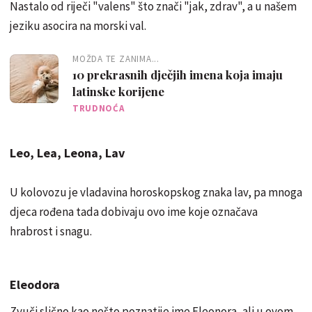
Nastalo od riječi "valens" što znači "jak, zdrav", a u našem
jeziku asocira na morski val.
MOŽDA TE ZANIMA...
10 prekrasnih dječjih imena koja imaju
latinske korijene
TRUDNOĆA
Leo, Lea, Leona, Lav
U kolovozu je vladavina horoskopskog znaka lav, pa mnoga
djeca rođena tada dobivaju ovo ime koje označava
hrabrost i snagu.
Eleodora
Zvuči slično kao nešto poznatije ime Eleonora, ali u ovom