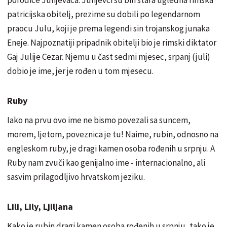
patricijska obitelj, prezime su dobili po legendarnom
praocu Julu, koji je prema legendi sin trojanskog junaka
Eneje. Najpoznatiji pripadnik obitelji bio je rimski diktator
Gaj Julije Cezar. Njemu u čast sedmi mjesec, srpanj (juli)
dobio je ime, jer je rođen u tom mjesecu.
Ruby
Iako na prvu ovo ime ne bismo povezali sa suncem,
morem, ljetom, poveznica je tu! Naime, rubin, odnosno na
engleskom ruby, je dragi kamen osoba rođenih u srpnju. A
Ruby nam zvuči kao genijalno ime - internacionalno, ali
sasvim prilagodljivo hrvatskom jeziku.
Lili, Lily, Ljiljana
Kako je rubin dragi kamen osoba rođenih u srpnju, tako je