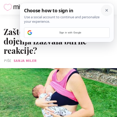
04. VELJAČE 2016.
Zašto je ova fotografija
Sign in with Google
dojenja izazvala burne
reakcije?
PIŠE
SANJA MILER