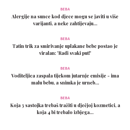
BEBA
Alergije na sunce kod djece mogu se javiti u više
varijanti, a neke zahtijevaju…
BEBA
Tatin trik za smirivanje uplakane bebe postao je
viralan: 'Radi svaki put!'
BEBA
Voditeljica zaspala tijekom jutarnje emisije - ima
malu bebu, a snimka je urneb…
BEBA
Koja 3 sastojka trebaš tražiti u dječjoj kozmetici, a
koja 4 bi trebalo izbjega…