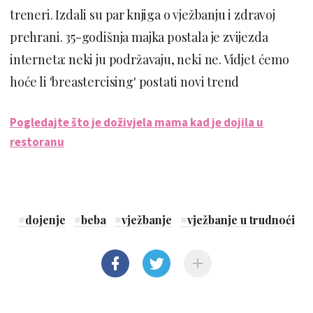
treneri. Izdali su par knjiga o vježbanju i zdravoj
prehrani. 35-godišnja majka postala je zvijezda
interneta: neki ju podržavaju, neki ne. Vidjet ćemo
hoće li 'breastercising' postati novi trend
Pogledajte što je doživjela mama kad je dojila u
restoranu
#
dojenje
#
beba
#
vježbanje
#
vježbanje u trudnoći