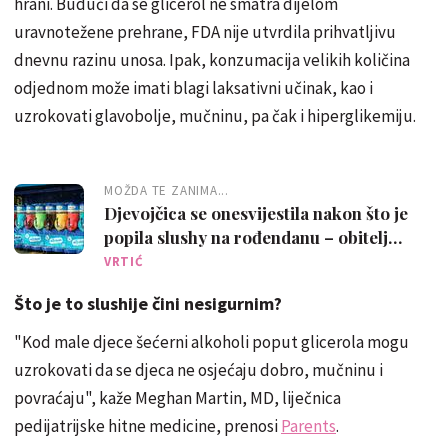
hrani. Budući da se glicerol ne smatra dijelom
uravnotežene prehrane, FDA nije utvrdila prihvatljivu
dnevnu razinu unosa. Ipak, konzumacija velikih količina
odjednom može imati blagi laksativni učinak, kao i
uzrokovati glavobolje, mučninu, pa čak i hiperglikemiju.
MOŽDA TE ZANIMA...
Djevojčica se onesvijestila nakon što je
popila slushy na rođendanu – obitelj
upozorava roditelje
VRTIĆ
Što je to slushije čini nesigurnim?
"Kod male djece šećerni alkoholi poput glicerola mogu
uzrokovati da se djeca ne osjećaju dobro, mučninu i
povraćaju", kaže Meghan Martin, MD, liječnica
pedijatrijske hitne medicine, prenosi
Parents
.