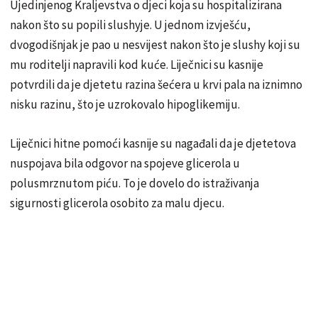
Ujedinjenog Kraljevstva o djeci koja su hospitalizirana
nakon što su popili slushyje. U jednom izvješću,
dvogodišnjak je pao u nesvijest nakon što je slushy koji su
mu roditelji napravili kod kuće. Liječnici su kasnije
potvrdili da je djetetu razina šećera u krvi pala na iznimno
nisku razinu, što je uzrokovalo hipoglikemiju.
Liječnici hitne pomoći kasnije su nagađali da je djetetova
nuspojava bila odgovor na spojeve glicerola u
polusmrznutom piću. To je dovelo do istraživanja
sigurnosti glicerola osobito za malu djecu.