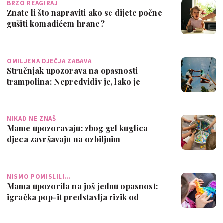
BRZO REAGIRAJ
Znate li što napraviti ako se dijete počne
gušiti komadićem hrane?
OMILJENA DJEČJA ZABAVA
Stručnjak upozorava na opasnosti
trampolina: Nepredvidiv je, lako je
zadobiti o…
NIKAD NE ZNAŠ
Mame upozoravaju: zbog gel kuglica
djeca završavaju na ozbiljnim
operacijama il…
NISMO POMISLILI…
Mama upozorila na još jednu opasnost:
igračka pop-it predstavlja rizik od
gušen…