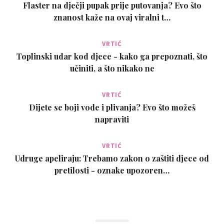
Flaster na dječji pupak prije putovanja? Evo što
znanost kaže na ovaj viralni t…
VRTIĆ
Toplinski udar kod djece - kako ga prepoznati, što
učiniti, a što nikako ne
VRTIĆ
Dijete se boji vode i plivanja? Evo što možeš
napraviti
VRTIĆ
Udruge apeliraju: Trebamo zakon o zaštiti djece od
pretilosti - oznake upozoren…