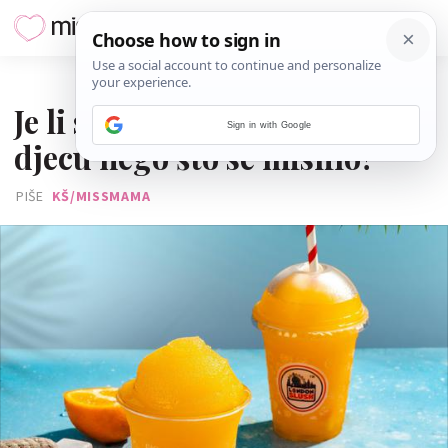
09. KOLOVOZA 2024.
Je li slushy opasniji za malu
Sign in with Google
djecu nego što se mislilo?
PIŠE
KŠ/MISSMAMA