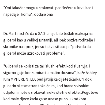
"Oni također mogu uzrokovati pad šećera u krvi, kao i
napadaje i komu", dodaje ona.
Dr. Martin ističe da u SAD-u nije bilo teških reakcija na
glicerol kao u Velikoj Britaniji, ali ipak poziva roditelje i
skrbnike na oprez, jer su takve situacije "potvrda da
glicerol može uzrokovati probleme".
"Glicerol se koristi za taj ‘slush’ efekt kod slushyja, i
sigurno ga je konzumirati u malim dozama", kaže Ashley
Kim MPH, RDN, LD, pedijatrijska dijetetičarka. “I dok
glicerin nije smatran toksičnim, kod hrane s visokim
udjelom može uzrokovati neke štetne efekte...Pogotovo
kod male djece kada ga se unese puno u kratkom