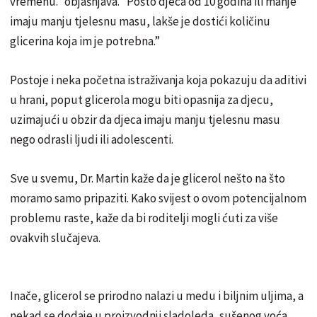
vremenu.” objašnjava. “Pošto djeca od 10 godina ili manje
imaju manju tjelesnu masu, lakše je dostići količinu
glicerina koja im je potrebna.”
Postoje i neka početna istraživanja koja pokazuju da aditivi
u hrani, poput glicerola mogu biti opasnija za djecu,
uzimajući u obzir da djeca imaju manju tjelesnu masu
nego odrasli ljudi ili adolescenti.
Sve u svemu, Dr. Martin kaže da je glicerol nešto na što
moramo samo pripaziti. Kako svijest o ovom potencijalnom
problemu raste, kaže da bi roditelji mogli ćuti za više
ovakvih slučajeva.
Inače, glicerol se prirodno nalazi u medu i biljnim uljima, a
nekad se dodaje u proizvodnji sladoleda, sušenog voća,