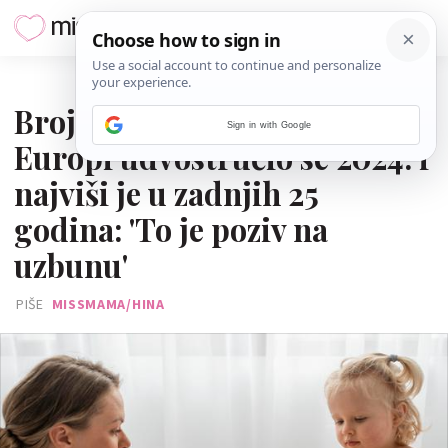
14. OŽUJKA 2025.
Broj slučajeva ospica u
Sign in with Google
Europi udvostručio se 2024. i
najviši je u zadnjih 25
godina: 'To je poziv na
uzbunu'
PIŠE
MISSMAMA/HINA