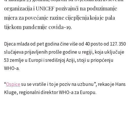
organizacija i UNICEF pozivajući na poduzimanje
mjera za povećanje razine cijepljenja koja je pala
tijekom pandemije covida-19.
Djeca mlađa od pet godina čine više od 40 posto od 127. 350
slučajeva prijavljenih prošle godine u regiji, koja uključuje
53 zemlje u Europi i središnjoj Aziji, stoji u priopćenju
WHO-a.
“
Ospice
su se vratile i to je poziv na uzbunu”, rekao je Hans
Kluge, regionalni direktor WHO-a za Europu.