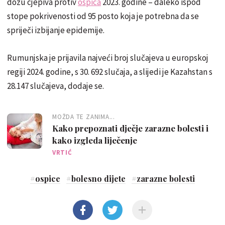
dozu cjepiva protiv
ospica
2023. godine – daleko ispod
stope pokrivenosti od 95 posto koja je potrebna da se
spriječi izbijanje epidemije.
Rumunjska je prijavila najveći broj slučajeva u europskoj
regiji 2024. godine, s 30. 692 slučaja, a slijedi je Kazahstan s
28.147 slučajeva, dodaje se.
MOŽDA TE ZANIMA...
Kako prepoznati dječje zarazne bolesti i
kako izgleda liječenje
VRTIĆ
#
ospice
#
bolesno dijete
#
zarazne bolesti