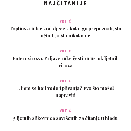
NAJČITANIJE
VRTIĆ
Toplinski udar kod djece - kako ga prepoznati, što
učiniti, a što nikako ne
VRTIĆ
Enteroviroza: Prljave ruke česti su uzrok ljetnih
viroza
VRTIĆ
Dijete se boji vode i plivanja? Evo što možeš
napraviti
VRTIĆ
5 ljetnih slikovnica savršenih za čitanje u hladu