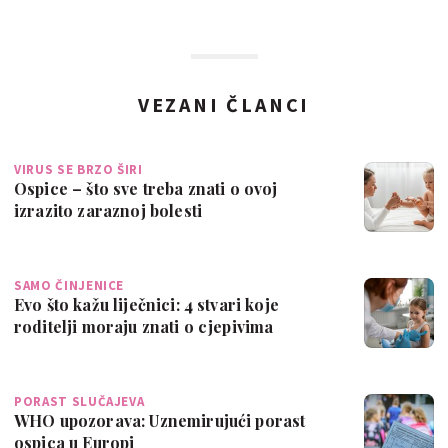
VEZANI ČLANCI
VIRUS SE BRZO ŠIRI
Ospice – što sve treba znati o ovoj
izrazito zaraznoj bolesti
SAMO ČINJENICE
Evo što kažu liječnici: 4 stvari koje
roditelji moraju znati o cjepivima
PORAST SLUČAJEVA
WHO upozorava: Uznemirujući porast
ospica u Europi