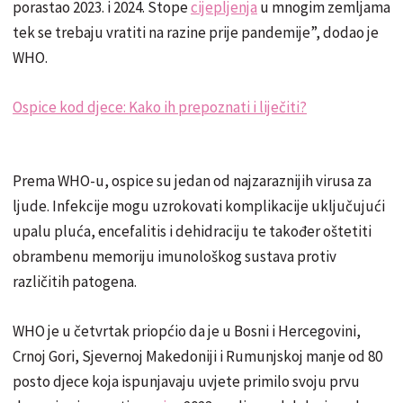
porastao 2023. i 2024. Stope
cijepljenja
u mnogim zemljama
tek se trebaju vratiti na razine prije pandemije”, dodao je
WHO.
Ospice kod djece: Kako ih prepoznati i liječiti?
Prema WHO-u, ospice su jedan od najzaraznijih virusa za
ljude. Infekcije mogu uzrokovati komplikacije uključujući
upalu pluća, encefalitis i dehidraciju te također oštetiti
obrambenu memoriju imunološkog sustava protiv
različitih patogena.
WHO je u četvrtak priopćio da je u Bosni i Hercegovini,
Crnoj Gori, Sjevernoj Makedoniji i Rumunjskoj manje od 80
posto djece koja ispunjavaju uvjete primilo svoju prvu