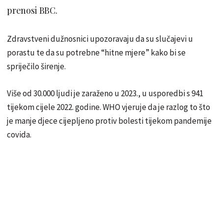
prenosi BBC.
Zdravstveni dužnosnici upozoravaju da su slučajevi u
porastu te da su potrebne “hitne mjere” kako bi se
spriječilo širenje.
Više od 30.000 ljudi je zaraženo u 2023., u usporedbi s 941
tijekom cijele 2022. godine. WHO vjeruje da je razlog to što
je manje djece cijepljeno protiv bolesti tijekom pandemije
covida.