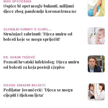
WHO UPOZORAVA
Ospice bi opet mogle buknuti, milijuni
djece zbog pandemije koronavirusa ne
dob…
GLOBALNI SUMMIT O CIJEPL…
Stručnjaci zabrinuti: 'Djeca umiru od
bolesti koje se mogu spriječiti'
DR. GORAN TEŠOVIĆ
Poznati hrvatski infektolog: Djeca umiru
od bolesti za koja postoji cjepivo
VISOKO ZARAZNE BOLESTI
Pedijatar Jovančević: 'Djeca se mogu
cijepiti i tijekom ljeta'