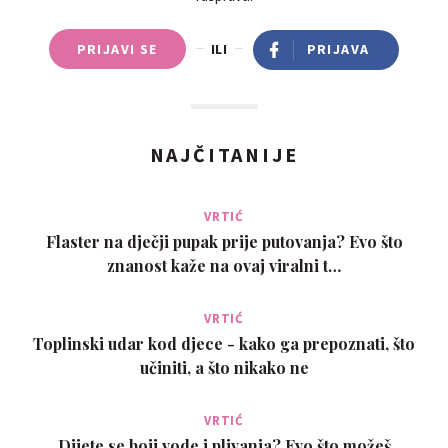
PRIJAVI SE
ILI
PRIJAVA
NAJČITANIJE
VRTIĆ
Flaster na dječji pupak prije putovanja? Evo što
znanost kaže na ovaj viralni t…
VRTIĆ
Toplinski udar kod djece - kako ga prepoznati, što
učiniti, a što nikako ne
VRTIĆ
Dijete se boji vode i plivanja? Evo što možeš