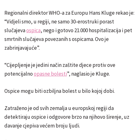
Regionalni direktor WHO-a za Europu Hans Kluge rekao je:
“Vidjeli smo, u regiji, ne samo 30-erostruki porast
slučajeva
ospica
, nego i gotovo 21.000 hospitalizacija i pet
smrtnih slučajeva povezanih s ospicama. Ovo je
zabrinjavajuće”.
“Cijepljenje je jedini način zaštite djece protiv ove
potencijalno
opasne bolesti
”, naglasio je Kluge.
Ospice mogu biti ozbiljna bolest u bilo kojoj dobi.
Zatraženo je od svih zemalja u europskoj regiji da
detektiraju ospice i odgovore brzo na njihovo širenje, uz
davanje cjepiva većem broju ljudi.