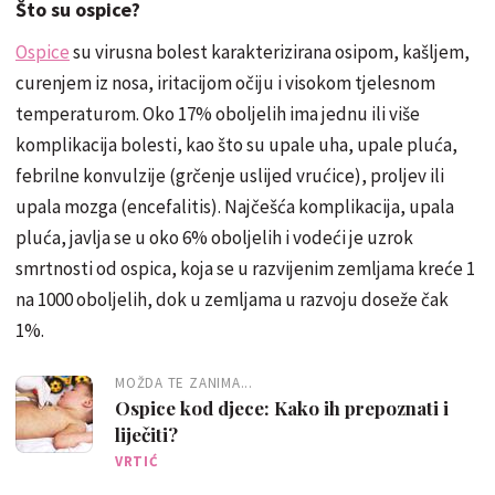
Što su ospice?
Ospice
su virusna bolest karakterizirana osipom, kašljem,
curenjem iz nosa, iritacijom očiju i visokom tjelesnom
temperaturom. Oko 17% oboljelih ima jednu ili više
komplikacija bolesti, kao što su upale uha, upale pluća,
febrilne konvulzije (grčenje uslijed vrućice), proljev ili
upala mozga (encefalitis). Najčešća komplikacija, upala
pluća, javlja se u oko 6% oboljelih i vodeći je uzrok
smrtnosti od ospica, koja se u razvijenim zemljama kreće 1
na 1000 oboljelih, dok u zemljama u razvoju doseže čak
1%.
MOŽDA TE ZANIMA...
Ospice kod djece: Kako ih prepoznati i
liječiti?
VRTIĆ