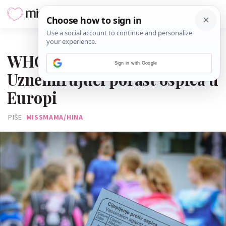
25. SIJEČNJA 2024.
WHO upozorava:
Sign in with Google
Uznemirujući porast ospica u
Europi
PIŠE
MISSMAMA/HINA