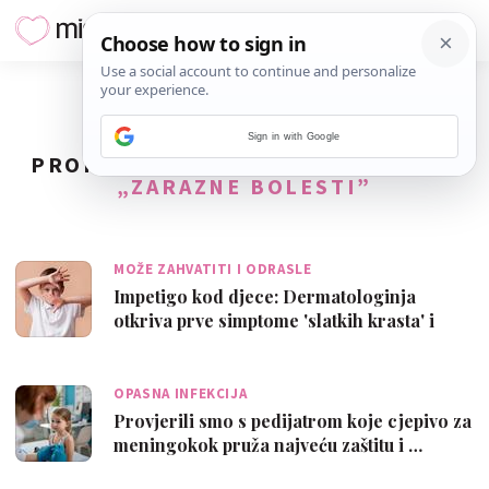
Sign in with Google
PRONAĐENO
52
REZULTATA ZA TAG
„ZARAZNE BOLESTI”
MOŽE ZAHVATITI I ODRASLE
Impetigo kod djece: Dermatologinja
otkriva prve simptome 'slatkih krasta' i
kad…
OPASNA INFEKCIJA
Provjerili smo s pedijatrom koje cjepivo za
meningokok pruža najveću zaštitu i …