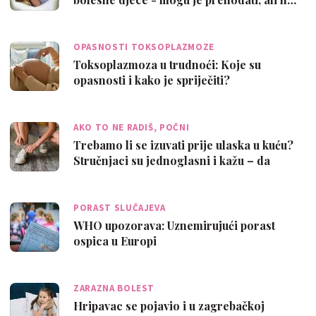
OPASNOSTI TOKSOPLAZMOZE
Toksoplazmoza u trudnoći: Koje su
opasnosti i kako je spriječiti?
AKO TO NE RADIŠ, POČNI
Trebamo li se izuvati prije ulaska u kuću?
Stručnjaci su jednoglasni i kažu – da
PORAST SLUČAJEVA
WHO upozorava: Uznemirujući porast
ospica u Europi
ZARAZNA BOLEST
Hripavac se pojavio i u zagrebačkoj