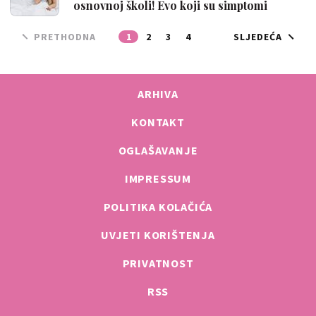
osnovnoj školi! Evo koji su simptomi
PRETHODNA
1
2
3
4
SLJEDEĆA
ARHIVA
KONTAKT
OGLAŠAVANJE
IMPRESSUM
POLITIKA KOLAČIĆA
UVJETI KORIŠTENJA
PRIVATNOST
RSS