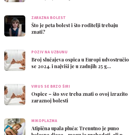
ZARAZNA BOLEST
Što je peta bolest i što roditelji trebaju
znati?
POZIV NA UZBUNU
Broj slučajeva ospica u Europi udvostručio
se 2024. i najviši je u zadnjih 25 g…
VIRUS SE BRZO ŠIRI
Ospice – što sve treba znati o ovoj izrazito
zaraznoj bolesti
MIKOPLAZMA
Atipična upala pluća: Trenutno je puno
bolesne djece - mogu je prehodati, ali n…