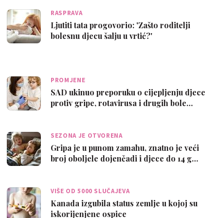
RASPRAVA
Ljutiti tata progovorio: 'Zašto roditelji
bolesnu djecu šalju u vrtić?'
PROMJENE
SAD ukinuo preporuku o cijepljenju djece
protiv gripe, rotavirusa i drugih bole…
SEZONA JE OTVORENA
Gripa je u punom zamahu, znatno je veći
broj oboljele dojenčadi i djece do 14 g…
VIŠE OD 5000 SLUČAJEVA
Kanada izgubila status zemlje u kojoj su
iskorijenjene ospice