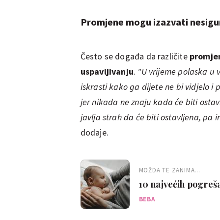
Promjene mogu izazvati nesigu
Često se događa da različite
promjen
uspavljivanju
.
"U vrijeme polaska u vr
iskrasti kako ga dijete ne bi vidjelo i
jer nikada ne znaju kada će biti osta
javlja strah da će biti ostavljena, pa i
dodaje.
MOŽDA TE ZANIMA...
10 najvećih pogreša
BEBA