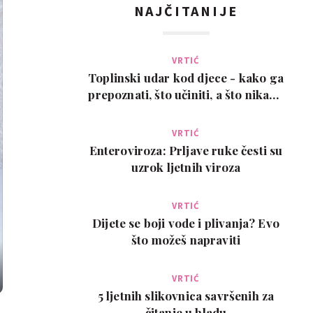
NAJČITANIJE
VRTIĆ
Toplinski udar kod djece - kako ga
prepoznati, što učiniti, a što nikako
ne
VRTIĆ
Enteroviroza: Prljave ruke česti su
uzrok ljetnih viroza
VRTIĆ
Dijete se boji vode i plivanja? Evo
što možeš napraviti
VRTIĆ
5 ljetnih slikovnica savršenih za
čitanje u hladu