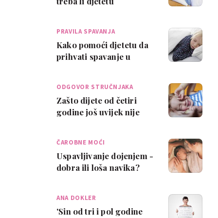
treba li djetetu
popodnevni san ili ga
možeš ukinuti
PRAVILA SPAVANJA
Kako pomoći djetetu da
prihvati spavanje u
svojoj sobi?
ODGOVOR STRUČNJAKA
Zašto dijete od četiri
godine još uvijek nije
prespavalo noć?
ČAROBNE MOĆI
USPAVLJIVAN…
Uspavljivanje dojenjem -
dobra ili loša navika?
ANA DOKLER
'Sin od tri i pol godine