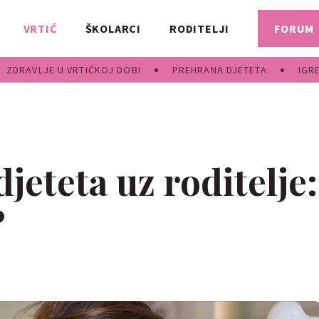
VRTIĆ
ŠKOLARCI
RODITELJI
FORUM
ZDRAVLJE U VRTIĆKOJ DOBI
PREHRANA DJETETA
IGR
jeteta uz roditelje:
?