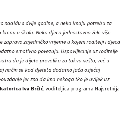
 to nadiđu s dvije godine, a neka imaju potrebu za
to krenu u školu. Neka djeca jednostavno žele više
je zapravo zajedničko vrijeme u kojem roditelji i djeca
atno emotivno povezuju. Uspavljivanje uz roditelje
atra da je dijete preveliko za takvo nešto, već u
taj način se kod djeteta dodatno jača osjećaj
pouzdanje jer zna da ima nekoga tko je uvijek uz
katorica Iva Brčić
, voditeljica programa Najsretnija