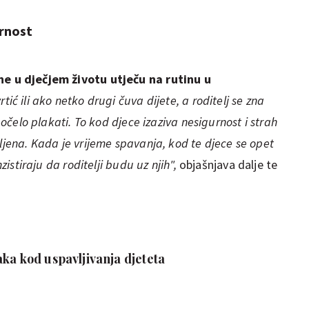
rnost
e u dječjem životu utječu na rutinu u
tić ili ako netko drugi čuva dijete, a roditelj se zna
 počelo plakati. To kod djece izaziva nesigurnost i strah
vljena. Kada je vrijeme spavanja, kod te djece se opet
nzistiraju da roditelji budu uz njih",
objašnjava dalje te
ka kod uspavljivanja djeteta