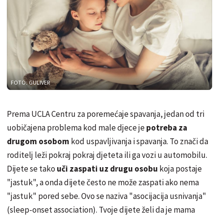
FOTO: GULIVER
Prema UCLA Centru za poremećaje spavanja, jedan od tri
uobičajena problema kod male djece je
potreba za
drugom osobom
kod uspavljivanja i spavanja. To znači da
roditelj leži pokraj pokraj djeteta ili ga vozi u automobilu.
Dijete se tako
uči zaspati uz drugu osobu
koja postaje
"jastuk", a onda dijete često ne može zaspati ako nema
"jastuk" pored sebe. Ovo se naziva "asocijacija usnivanja"
(sleep-onset association). Tvoje dijete želi da je mama