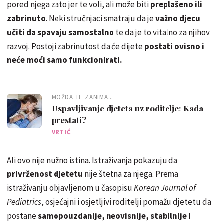
pored njega zato jer te voli, ali može biti
preplašeno ili
zabrinuto
. Neki stručnjaci smatraju da je
važno djecu
učiti da spavaju samostalno
te da je to vitalno za njihov
razvoj. Postoji zabrinutost da će dijete
postati ovisno i
neće moći samo funkcionirati.
MOŽDA TE ZANIMA...
Uspavljivanje djeteta uz roditelje: Kada
prestati?
VRTIĆ
Ali ovo nije nužno istina. Istraživanja pokazuju da
privrženost djetetu
nije štetna za njega. Prema
istraživanju objavljenom u časopisu
Korean Journal of
Pediatrics
, osjećajni i osjetljivi roditelji pomažu djetetu da
postane
samopouzdanije, neovisnije, stabilnije i