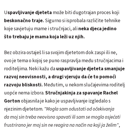
U
spavljivanje djeteta
može biti dugotrajan proces koji
beskonačno traje.
Sigurno si isprobala različite tehnike
koje savjetuju mame i stručnjaci, ali
neka djeca jedino
što trebaju je mama koja leži uz njih.
Bez obzira ostaješ li sa svojim djetetom dok zaspi ili ne,
ovo je tema o kojoj se puno raspravlja među stručnjacima i
roditeljima. Neki kažu da
uspavljivanje djeteta smanjuje
razvoj neovisnosti, a drugi vjeruju da će to pomoći
razvoju bliskosti.
Međutim, u nekom slučajevima roditelj
uopće nema izbora.
Stručnjakinja za spavanje Rachel
Gorton
objasnila je kako je uspavljivanje izgledalo s
njezinim djetetom.
"Mogla sam odustati od očekivanja
da moj sin treba neovisno spavati ili sam se mogla osjećati
frustrirano jer moj sin ne reagira na način na koji ja želim"
,