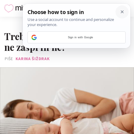
01. STUDENOGA 2025.
Treba li ležati s djetetom dok
Sign in with Google
ne zaspi ili ne?
PIŠE
KARINA ŠIŽDRAK