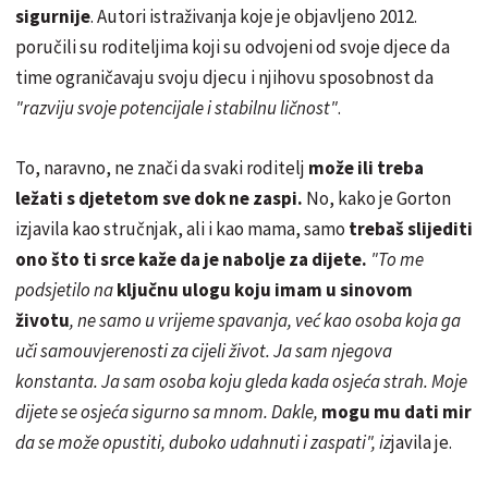
sigurnije
. Autori istraživanja koje je objavljeno 2012.
poručili su roditeljima koji su odvojeni od svoje djece da
time ograničavaju svoju djecu i njihovu sposobnost da
"razviju svoje potencijale i stabilnu ličnost"
.
To, naravno, ne znači da svaki roditelj
može ili treba
ležati s djetetom sve dok ne zaspi.
No, kako je Gorton
izjavila kao stručnjak, ali i kao mama, samo
trebaš slijediti
ono što ti srce kaže da je nabolje za dijete.
"To me
podsjetilo na
ključnu ulogu koju imam u sinovom
životu
, ne samo u vrijeme spavanja, već kao osoba koja ga
uči samouvjerenosti za cijeli život. Ja sam njegova
konstanta. Ja sam osoba koju gleda kada osjeća strah. Moje
dijete se osjeća sigurno sa mnom. Dakle,
mogu mu dati mir
da se može opustiti, duboko udahnuti i zaspati", iz
javila je.