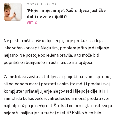
MOŽDA TE ZANIMA...
'Moje, moje, moje': Zašto djeca jasličke
dobi ne žele dijeliti?
VRTIĆ
Ne postoji ništa loše u dijeljenju, to je prekrasna ideja i
jako važan koncept. Međutim, problem je što je dijeljenje
nejasno. Ne postoje određena pravila, a to može biti
poprilično zbunjujuće i frustrirajuće maloj djeci.
Zamisli da si zaista zadubljena u projekt na svom laptopu,
ali odjednom moraš prestati s onim što radiš i predati svoj
kompjuter prijatelju jer je njegov red i lijepo je dijeliti. Ili
zamisli da kuhaš večeru, ali odjednom moraš predati svoj
najbolji nož jer je nečiji red. Što kad ne bi mogla nositi svoju
najdražu haljinu jer ju trebaš dijeliti? Koliko bi to bilo