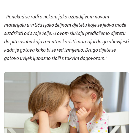
"Ponekad se radi o nekom jako uzbudljivom novom
materijalu u vrtiću i jako željnom djetetu koje se jedva može
suzdržati od svoje želje. U ovom slučaju predlažemo djetetu
da pita osobu koja trenutno koristi materijal da ga obavijesti
kada je gotova kako bi se red izmijenio. Drugo dijete se
gotovo uvijek ljubazno složi s takvim dogovorom."