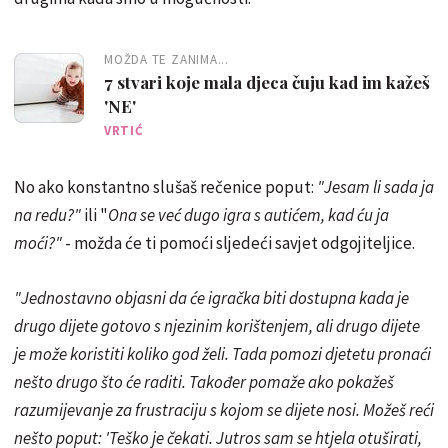
MOŽDA TE ZANIMA...
7 stvari koje mala djeca čuju kad im kažeš
'NE'
VRTIĆ
No ako konstantno slušaš rečenice poput:
"Jesam li sada ja
na redu?"
ili "
Ona se već dugo igra s autićem, kad ću ja
moći?"
- možda će ti pomoći sljedeći savjet odgojiteljice.
"Jednostavno objasni da će igračka biti dostupna kada je
drugo dijete gotovo s njezinim korištenjem, ali drugo dijete
je može koristiti koliko god želi. Tada pomozi djetetu pronaći
nešto drugo što će raditi. Također pomaže ako pokažeš
razumijevanje za frustraciju s kojom se dijete nosi. Možeš reći
nešto poput: 'Teško je čekati. Jutros sam se htjela otuširati,