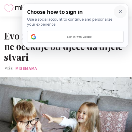
31. SRPNJA 2024.
Evo zašto Montessori princip
Sign in with Google
ne očekuje od djece da dijele
stvari
PIŠE
MISSMAMA