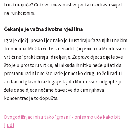
frustrirajuće? Gotovo i nezamislivo jer tako odrasli svijet
ne funkcionira.
Čekanje je važna životna vještina
Igra je dječji posao i jednako je frustrirajuća za njih u nekim
trenucima. Možda će te iznenaditi činjenica da Montessori
vrtići ne 'prakticiraju' dijeljenje. Zapravo djeca dijele sve
što je u prostoru vrtića, ali nikada ih nitko neće pitati da
prestanu raditi ono što rade jer netko drugi to želi raditi.
Jedan od glavnih razloga je taj da Montessori odgojitelji
žele da se djeca nečime bave sve dok im njihova
koncentracija to dopušta.
Dvogodišnjaci nisu tako 'grozni' - oni samo uče kako biti
ljudi