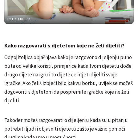
FOTO: FREEPIK
Kako razgovarati s djetetom koje ne želi dijeliti?
Odgojiteljica objašnjava kako je razgovor o dijeljenju puno
puta od velike koristi, primjerice kada tvom djetetu dođe
drugo dijete na igru i to dijete će htjeti dijeliti svoje
igračke. Ako želiš izbjeći bilo kakvu borbu, uvijek se možeš
dogovoriti s djetetom da pospremite igračke koje ne želi
dijeliti.
Također možeš razgovarati o dijeljenju kada su u pitanju
potrebiti ljudi i objasniti djetetu zašto je važno pomoći
drugima kada smo u mogućnosti.