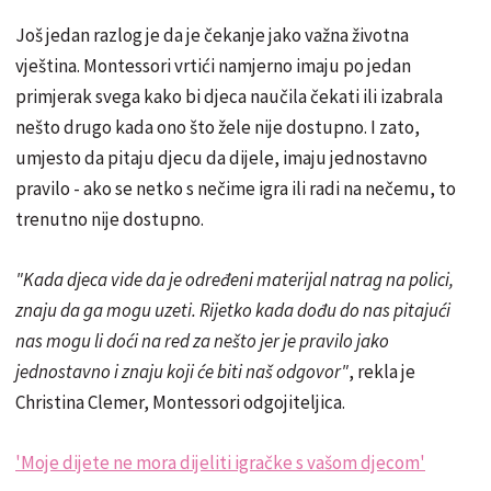
Još jedan razlog je da je čekanje jako važna životna
vještina. Montessori vrtići namjerno imaju po jedan
primjerak svega kako bi djeca naučila čekati ili izabrala
nešto drugo kada ono što žele nije dostupno. I zato,
umjesto da pitaju djecu da dijele, imaju jednostavno
pravilo - ako se netko s nečime igra ili radi na nečemu, to
trenutno nije dostupno.
"Kada djeca vide da je određeni materijal natrag na polici,
znaju da ga mogu uzeti. Rijetko kada dođu do nas pitajući
nas mogu li doći na red za nešto jer je pravilo jako
jednostavno i znaju koji će biti naš odgovor"
, rekla je
Christina Clemer, Montessori odgojiteljica.
'Moje dijete ne mora dijeliti igračke s vašom djecom'