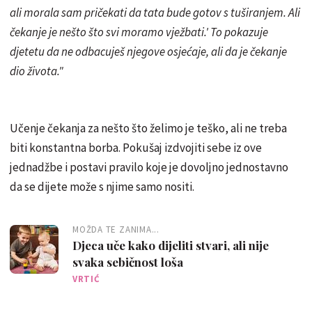
ali morala sam pričekati da tata bude gotov s tuširanjem. Ali
čekanje je nešto što svi moramo vježbati.' To pokazuje
djetetu da ne odbacuješ njegove osjećaje, ali da je čekanje
dio života."
Učenje čekanja za nešto što želimo je teško, ali ne treba
biti konstantna borba. Pokušaj izdvojiti sebe iz ove
jednadžbe i postavi pravilo koje je dovoljno jednostavno
da se dijete može s njime samo nositi.
MOŽDA TE ZANIMA...
Djeca uče kako dijeliti stvari, ali nije
svaka sebičnost loša
VRTIĆ