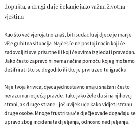
dopušta, a drugi da je čekanje jako važna životna
vještina
Kao što već vjerojatno znaš, biti sudac kraj djece je manje
više gubitna situacija. Najčešće ne postoji način koji će
zadovoljiti sve prisutne ili koji će svima izgledati pravedan.
Jako često zapravo ni nema načina pomoću kojeg možemo
dešifrirati što se dogodilo ili tko je prvi uzeo tu igračku.
Nije tvoja krivica, djeca jednostavno imaju snažan i često
nerazuman osjećaj pravde. Tako jako žele da si na njihovoj
strani, a s druge strane - još uvijek uče kako vidjeti stranu
druge osobe. Mnoge frustrirajuće dječje svađe događaju se
upravo zbog incidenata dijeljenja, odnosno nedijeljenja.