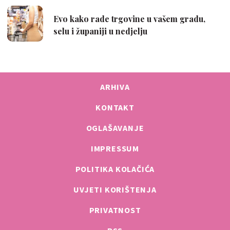
ARHIVA
KONTAKT
OGLAŠAVANJE
IMPRESSUM
POLITIKA KOLAČIĆA
UVJETI KORIŠTENJA
PRIVATNOST