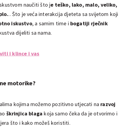
skustvom naučiti što j
e teško, lako, malo, veliko,
plo.
.. Što je veća interakcija djeteta sa svijetom koji
otno iskustvo
, a samim time i
bogatiji rječnik
skustva dijeliti sa nama.
iti i klince i vas
fine motorike?
lima kojima možemo pozitivno utjecati na
razvoj
kao
škrinjica blaga
koja samo čeka da je otvorimo i
era što i kako možeš koristiti.