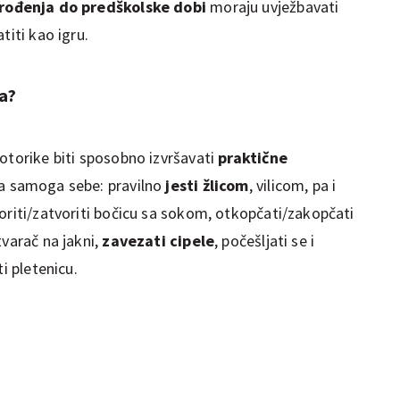
rođenja do predškolske dobi
moraju uvježbavati
titi kao igru.
a?
otorike biti sposobno izvršavati
praktične
za samoga sebe: pravilno
jesti žlicom
, vilicom, pa i
oriti/zatvoriti bočicu sa sokom, otkopčati/zakopčati
tvarač na jakni,
zavezati cipele
, počešljati se i
i pletenicu.