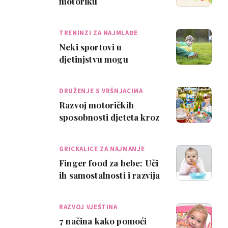
motoriku
TRENINZI ZA NAJMLAĐE
Neki sportovi u
djetinjstvu mogu
ugroziti motorički
razvoj
DRUŽENJE S VRŠNJACIMA
Razvoj motoričkih
sposobnosti djeteta kroz
igru
GRICKALICE ZA NAJMANJE
Finger food za bebe: Uči
ih samostalnosti i razvija
motoriku
RAZVOJ VJEŠTINA
7 načina kako pomoći