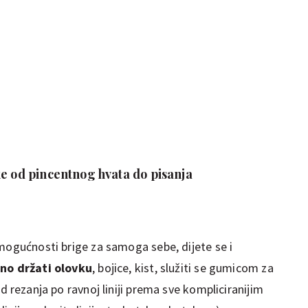
ke od pincentnog hvata do pisanja
 mogućnosti brige za samoga sebe, dijete se i
lno držati olovku
, bojice, kist, služiti se gumicom za
od rezanja po ravnoj liniji prema sve kompliciranijim