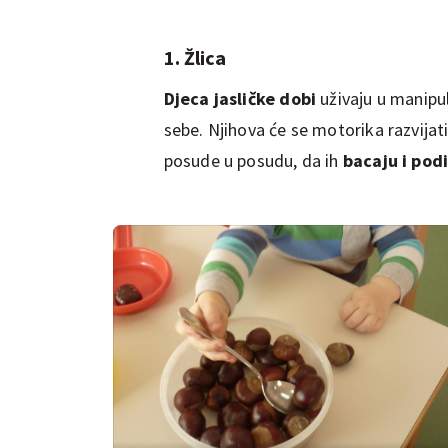
1. Žlica
Djeca jasličke dobi
uživaju u manipul
sebe. Njihova će se motorika razvijat
posude u posudu, da ih
bacaju i pod