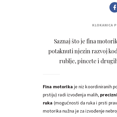
KLOKANICA 
Saznaj što je fina motorik
potaknuti njezin razvoj kod
rublje, pincete i drugi
Fina motorika
je niz koordiniranih p
prstiju) radi izvođenja malih,
precizn
ruka
(mogućnosti da ruka i prsti prav
motorika nužna je za izvođenje nebr