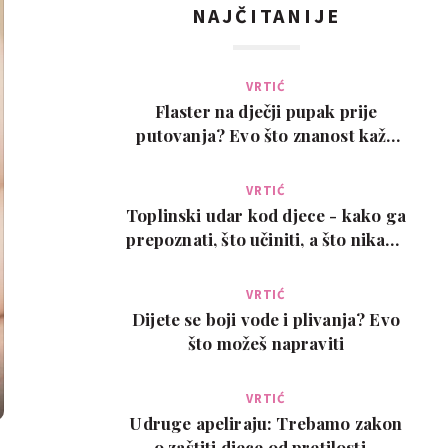
NAJČITANIJE
VRTIĆ
Flaster na dječji pupak prije
putovanja? Evo što znanost kaže
na ovaj viralni t…
VRTIĆ
Toplinski udar kod djece - kako ga
prepoznati, što učiniti, a što nikako
ne
VRTIĆ
Dijete se boji vode i plivanja? Evo
što možeš napraviti
VRTIĆ
Udruge apeliraju: Trebamo zakon
o zaštiti djece od pretilosti -