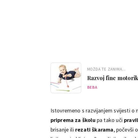
MOŽDA TE ZANIMA...
Razvoj fine motori
BEBA
Istovremeno s razvijanjem svijesti o
priprema za školu
pa tako uči
pravi
brisanje ili
rezati škarama
, počevši 