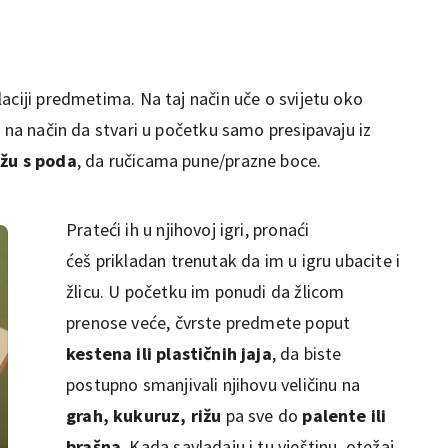
aciji predmetima. Na taj način uče o svijetu oko
i na način da stvari u početku samo presipavaju iz
ižu s poda
, da ručicama pune/prazne boce.
Prateći ih u njihovoj igri, pronaći
ćeš prikladan trenutak da im u igru ubacite i
žlicu. U početku im ponudi da žlicom
prenose veće, čvrste predmete poput
kestena ili plastičnih jaja
, da biste
postupno smanjivali njihovu veličinu na
grah, kukuruz, rižu
pa sve do
palente ili
brašna
. Kada savladaju i tu vještinu, otežaj