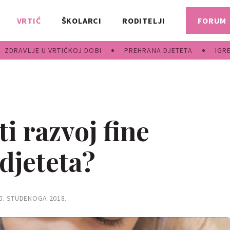
VRTIĆ
ŠKOLARCI
RODITELJI
FORUM
ZDRAVLJE U VRTIĆKOJ DOBI
PREHRANA DJETETA
IGR
i razvoj fine
djeteta?
5. STUDENOGA 2018.