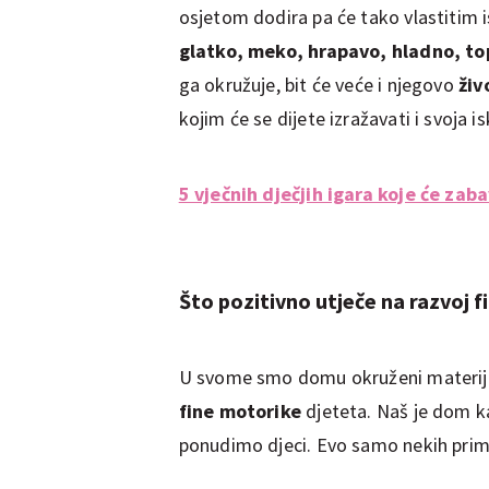
osjetom dodira pa će tako vlastitim i
glatko, meko, hrapavo, hladno, to
ga okružuje, bit će veće i njegovo
živ
kojim će se dijete izražavati i svoja i
5 vječnih dječjih igara koje će zabav
Što pozitivno utječe na razvoj 
U svome smo domu okruženi materija
fine motorike
djeteta. Naš je dom 
ponudimo djeci. Evo samo nekih primj