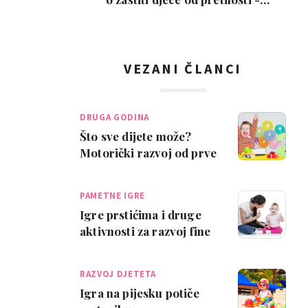
oznake upozoren…
VEZANI ČLANCI
DRUGA GODINA
Što sve dijete može?
Motorički razvoj od prve
do druge godine
PAMETNE IGRE
Igre prstićima i druge
aktivnosti za razvoj fine
motorike
RAZVOJ DJETETA
Igra na pijesku potiče