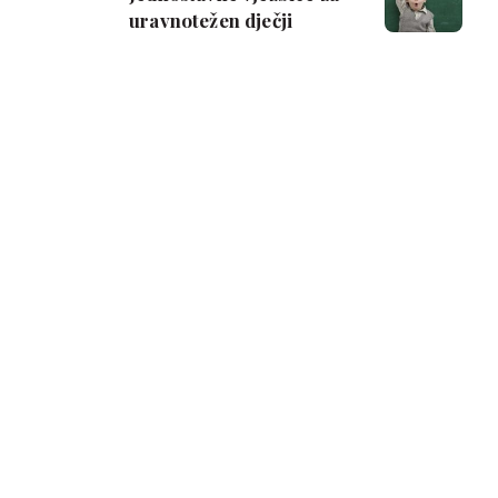
uravnotežen dječji
mozak