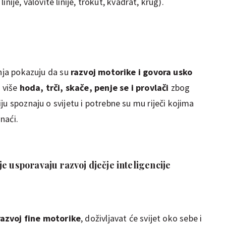
linije, valovite linije, trokut, kvadrat, krug).
anja pokazuju da su
razvoj motorike i govora
usko
e više
hoda, trči, skače, penje se i provlači
zbog
ju spoznaju o svijetu i potrebne su mu riječi kojima
onaći.
e usporavaju razvoj dječje inteligencije
razvoj fine motorike
, doživljavat će svijet oko sebe i