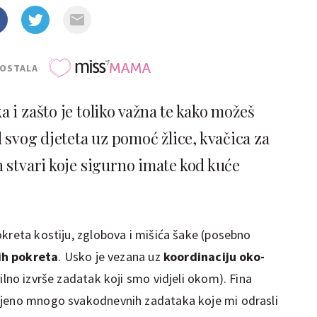
POSTALA
a i zašto je toliko važna te kako možeš
 svog djeteta uz pomoć žlice, kvačica za
h stvari koje sigurno imate kod kuće
okreta kostiju, zglobova i mišića šake (posebno
ih pokreta
. Usko je vezana uz
koordinaciju oko-
ilno izvrše zadatak koji smo vidjeli okom). Fina
ojeno mnogo svakodnevnih zadataka koje mi odrasli