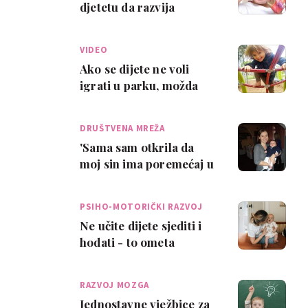
djetetu da razvija
motoriku i kreativnost
VIDEO
Ako se dijete ne voli
igrati u parku, možda
ima problem s
motorikom
DRUŠTVENA MREŽA
'Sama sam otkrila da
moj sin ima poremećaj u
motoričkom razvoju'
PSIHO-MOTORIČKI RAZVOJ
Ne učite dijete sjediti i
hodati - to ometa
motorički razvoj
RAZVOJ MOZGA
Jednostavne vježbice za