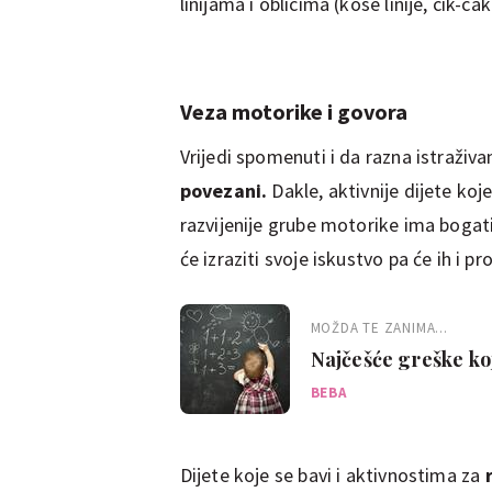
linijama i oblicima (kose linije, cik-cak 
Veza motorike i govora
Vrijedi spomenuti i da razna istraživ
povezani.
Dakle, aktivnije dijete koj
razvijenije grube motorike ima bogati
će izraziti svoje iskustvo pa će ih i pr
MOŽDA TE ZANIMA...
Najčešće greške koj
BEBA
Dijete koje se bavi i aktivnostima za