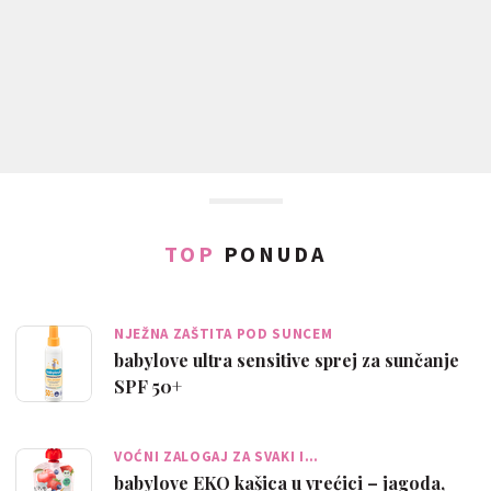
TOP
PONUDA
NJEŽNA ZAŠTITA POD SUNCEM
babylove ultra sensitive sprej za sunčanje
SPF 50+
VOĆNI ZALOGAJ ZA SVAKI I…
babylove EKO kašica u vrećici – jagoda,