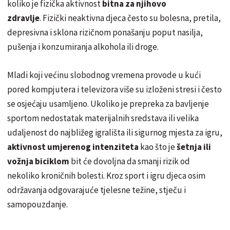
koliko je fizička aktivnost
bitna za njihovo
zdravlje
. Fizički neaktivna djeca često su bolesna, pretila,
depresivna i sklona rizičnom ponašanju poput nasilja,
pušenja i konzumiranja alkohola ili droge.
Mladi koji većinu slobodnog vremena provode u kući
pored kompjutera i televizora više su izloženi stresi i često
se osjećaju usamljeno. Ukoliko je prepreka za bavljenje
sportom nedostatak materijalnih sredstava ili velika
udaljenost do najbližeg igrališta ili sigurnog mjesta za igru,
aktivnost umjerenog intenziteta
kao što je
šetnja ili
vožnja biciklom
bit će dovoljna da smanji rizik od
nekoliko kroničnih bolesti. Kroz sport i igru ​​djeca osim
održavanja odgovarajuće tjelesne težine, stječu i
samopouzdanje.