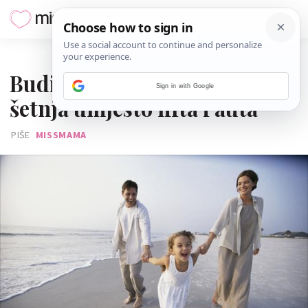
09. KOLOVOZA 2016.
Budite uzor djeci: Stepenice i
Sign in with Google
šetnja umjesto lifta i auta
PIŠE
MISSMAMA