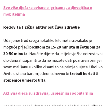
Sve više dječaka ovisno o igricama, a djevojčica o
mobitelima
Redovita fizička aktivnost čuva zdravlje
Udaljenosti od svega nekoliko kilometara svakako je
moguće prijeći
biciklom za 15-20 minuta ili šetnjom za
30-50 minuta.
Naučite dijete da je tjelovježba neizostavni
dio dana ali zapamtite da ne možete dati pozitivan primjer
svom mališanu ukoliko vi sami to ne primjenjujete. Ukoliko
živite u stanu barem jednom dnevno bi
trebali koristiti
stepenice umjesto lifta
.
Aktivna djeca su zdravija, uspješnija i popularnija