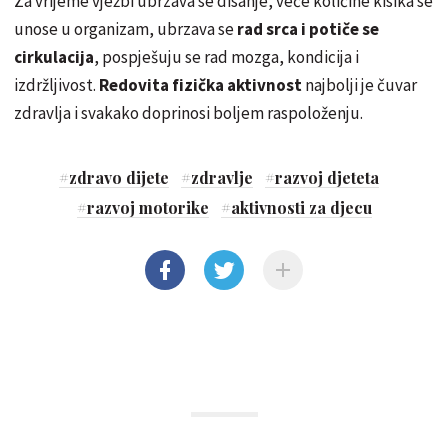
Za vrijeme vježbi ubrzava se disanje, veće količine kisika se
unose u organizam, ubrzava se
rad srca i potiče se
cirkulacija
, pospješuju se rad mozga, kondicija i
izdržljivost.
Redovita fizička aktivnost
najbolji je čuvar
zdravlja i svakako doprinosi boljem raspoloženju.
#
zdravo dijete
#
zdravlje
#
razvoj djeteta
#
razvoj motorike
#
aktivnosti za djecu