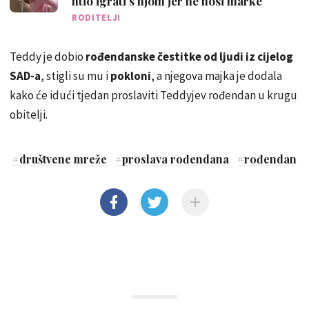
htio igrati s njom jer ne nosi marke
RODITELJI
Teddy je dobio
rođendanske čestitke od ljudi iz cijelog
SAD-a
, stigli su mu i
pokloni
, a njegova majka je dodala
kako će idući tjedan proslaviti Teddyjev rođendan u krugu
obitelji.
#
društvene mreže
#
proslava rođendana
#
rođendan