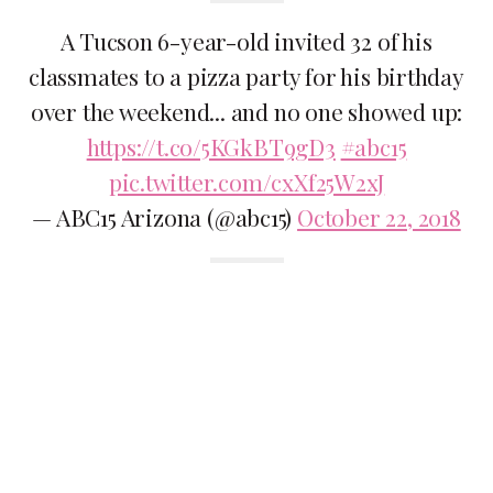
A Tucson 6-year-old invited 32 of his
classmates to a pizza party for his birthday
over the weekend... and no one showed up:
https://t.co/5KGkBT9gD3
#abc15
pic.twitter.com/cxXf25W2xJ
— ABC15 Arizona (@abc15)
October 22, 2018