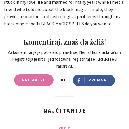
stuck in my love life and married for many years while I met a
friend who told me about the black magic temple, they
provide a solution to all astrological problems through my
black magic spells BLACK MAGIC SPELLS do you want a
former ex-wife? political ambition? An unsurpassed solution
to the problem? Solution to the financial problem? Be free
Komentiraj, znaš da želiš!
of the enemy? solution for diseases and diseases of the body
All sorts of astrology problem solving? Solving divorce
Za komentiranje je potrebno prijaviti se. Nemaš korisnički račun?
Registracija je brza i jednostavna, registriraj se i uključi se u
problems? Control your lover in the hands of Vashikaran?
raspravu.
Solving Bračni problem? Black magical spells? Black Magical
Woman? Lost Love Spells? Voodoo love spells? CONTACT-
PRIJAVI SE
ILI
PRIJAVA
Email dr.nosakhare@gmail.com you can also add it to Whats-
app: +2349083639501
NAJČITANIJE
VRTIĆ