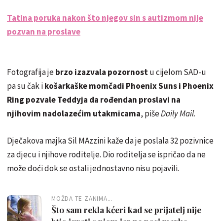
Tatina poruka nakon što njegov sin s autizmom nije
pozvan na proslave
Fotografija je
brzo izazvala pozornost
u cijelom SAD-u
pa su čak i
košarkaške momčadi Phoenix Suns i Phoenix
Ring pozvale Teddyja da rođendan proslavi na
njihovim nadolazećim utakmicama
, piše
Daily Mail
.
Dječakova majka Sil MAzzini kaže da je poslala 32 pozivnice
za djecu i njihove roditelje. Dio roditelja se ispričao da ne
može doći dok se ostali jednostavno nisu pojavili.
MOŽDA TE ZANIMA...
Što sam rekla kćeri kad se prijatelj nije