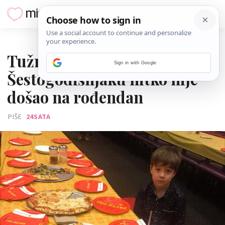
27. LISTOPADA 2018.
Tužna priča:
Sign in with Google
Šestogodišnjaku nitko nije
došao na rođendan
PIŠE
24SATA