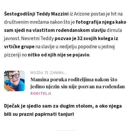
Šestogodišnji Teddy Mazzini
iz Arizone postao je hit na
društvenim mrežama nakon što je
fotografija njega kako
sam sjedi na vlastitom rođendanskom slavlju
dirnula
javnost. Nesretni Teddy
pozvao je 32 svojih kolega iz
vrtićke grupe
na slavlje u nedjelju popodne u jednoj
pizzeriji no
nitko od njih nije se pojavio
.
MOŽDA TE ZANIMA...
Mamina poruka roditeljima nakon što
jedino njezin sin nije pozvan na rođendan
RODITELJI
Dječak je sjedio sam za dugim stolom, a oko njega
bili su prazni papirnati tanjuri