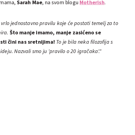
se mama,
Sarah Mae
, na svom blogu
Motherish
.
o vrlo jednostavno pravilu koje će postati temelj za to
mira.
Što manje imamo, manje zasićeno se
ti čini nas sretnijima!
To je bila neka filozofija s
eju. Nazvali smo ju 'pravilo o 20 igračaka'."