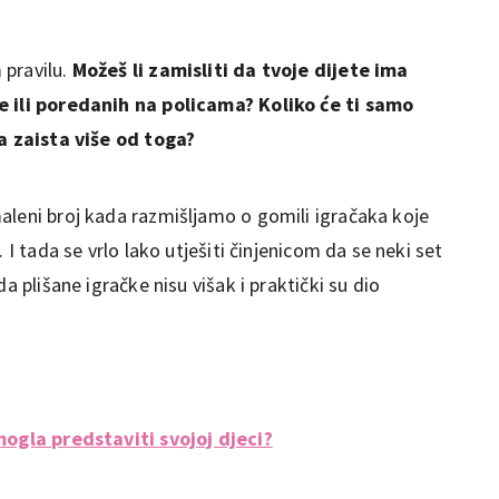
 pravilu.
Možeš li zamisliti da tvoje dijete ima
e ili poredanih na policama? Koliko će ti samo
ca zaista više od toga?
aleni broj kada razmišljamo o gomili igračaka koje
 I tada se vrlo lako utješiti činjenicom da se neki set
a plišane igračke nisu višak i praktički su dio
mogla predstaviti svojoj djeci?