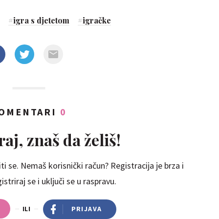
#
igra s djetetom
#
igračke
OMENTARI
0
aj, znaš da želiš!
ti se. Nemaš korisnički račun? Registracija je brza i
striraj se i uključi se u raspravu.
ILI
PRIJAVA