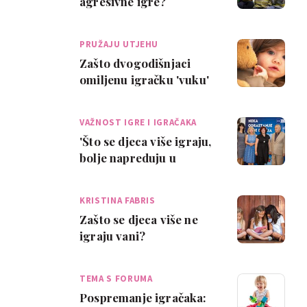
agresivne igre?
PRUŽAJU UTJEHU
Zašto dvogodišnjaci
omiljenu igračku 'vuku'
stalno sa sobom?
VAŽNOST IGRE I IGRAČAKA
'Što se djeca više igraju,
bolje napreduju u
razvoju'
KRISTINA FABRIS
Zašto se djeca više ne
igraju vani?
TEMA S FORUMA
Pospremanje igračaka: