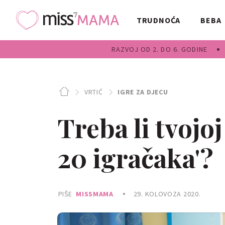
TRUDNOĆA
BEBA
RAZVOJ OD 2. DO 6. GODINE
VRTIĆ
IGRE ZA DJECU
Treba li tvojoj
20 igračaka'?
PIŠE
MISSMAMA
29. KOLOVOZA 2020.