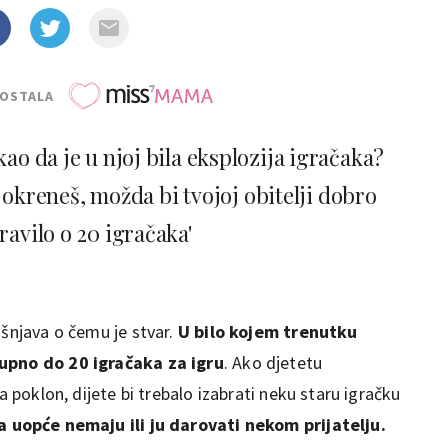
POSTALA
kao da je u njoj bila eksplozija igračaka?
 okreneš, možda bi tvojoj obitelji dobro
ravilo o 20 igračaka'
ašnjava o čemu je stvar.
U bilo kojem trenutku
kupno do 20 igračaka za igru
. Ako djetetu
a poklon, dijete bi trebalo izabrati neku staru igračku
a uopće nemaju ili ju darovati nekom prijatelju.