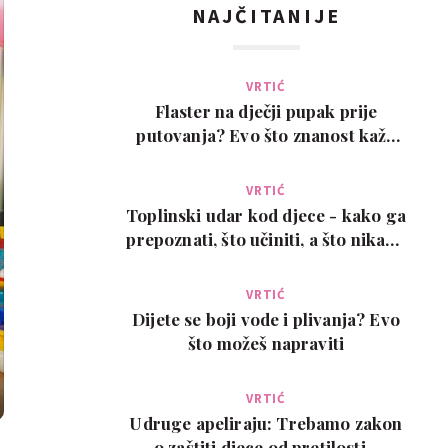
NAJČITANIJE
VRTIĆ
Flaster na dječji pupak prije
putovanja? Evo što znanost kaže
na ovaj viralni t…
VRTIĆ
Toplinski udar kod djece - kako ga
prepoznati, što učiniti, a što nikako
ne
VRTIĆ
Dijete se boji vode i plivanja? Evo
što možeš napraviti
VRTIĆ
Udruge apeliraju: Trebamo zakon
o zaštiti djece od pretilosti -