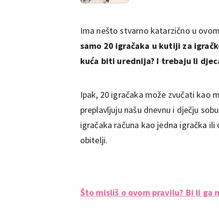
Ima nešto stvarno katarzično u ovom
samo 20 igračaka u kutiji za igračk
kuća biti urednija? I trebaju li dje
Ipak, 20 igračaka može zvučati kao m
preplavljuju našu dnevnu i dječju sobu.
igračaka računa kao jedna igračka ili d
obitelji.
Što misliš o ovom pravilu? Bi li ga 