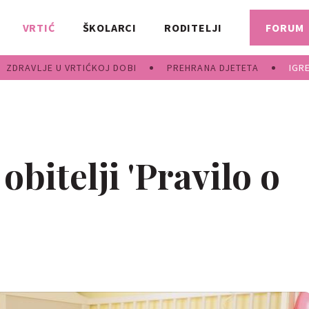
VRTIĆ
ŠKOLARCI
RODITELJI
FORUM
ZDRAVLJE U VRTIĆKOJ DOBI
PREHRANA DJETETA
IGR
 obitelji 'Pravilo o