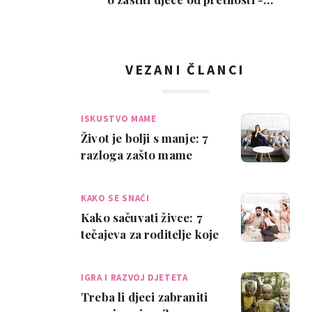
oznake upozoren…
VEZANI ČLANCI
ISKUSTVO MAME
Život je bolji s manje: 7
razloga zašto mame
trebaju minimalizam
KAKO SE SNAĆI
Kako sačuvati živce: 7
tečajeva za roditelje koje
bi trebalo izmisliti
IGRA I RAZVOJ DJETETA
Treba li djeci zabraniti