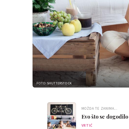
FOTO: SHUTTERSTOCK
MOŽDA TE ZANIMA...
Evo što se dogodilo
četvero djece
VRTIĆ