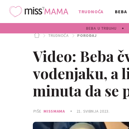
TRUDNOĆA
BEBA
BEBA U TRBUHU
TRUDNOĆA
POROĐAJ
Video: Beba č
vodenjaku, a li
minuta da se 
PIŠE
MISSMAMA
21. SVIBNJA 2023.