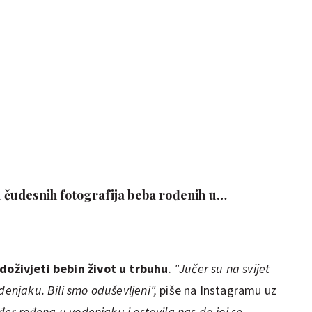
 i čudesnih fotografija beba rođenih u
doživjeti bebin život u trbuhu
.
"Jučer su na svijet
denjaku. Bili smo oduševljeni",
piše na Instagramu uz
ođer rođena u vodenjaku i ostavila nas da joj se