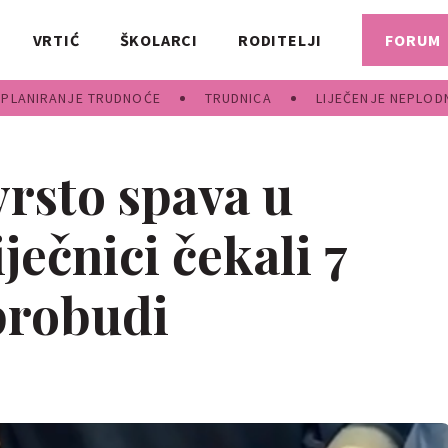
VRTIĆ
ŠKOLARCI
RODITELJI
FORUM
PLANIRANJE TRUDNOĆE
TRUDNICA
LIJEČENJE NEPLOD
vrsto spava u
ječnici čekali 7
probudi