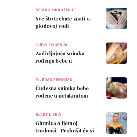
BEBINO OKRUŽENJE
Sve što trebate znati o
plodovoj vodi
ČUDO ROĐENJA
Zadivljujuća snimka
rođenja bebe u
vodenjaku!
RIJEDAK FENOMEN
Čudesna snimka bebe
rođene u netaknutom
vodenjaku ostavit će vas
bez daha
BLAKE LIVELY
Glumica o ljetnoj
trudnoći: 'Probušit ću si