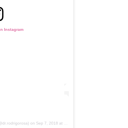
on Instagram
@dr.rodrigorosa)
on
Sep 7, 2018 at 6:00am PDT