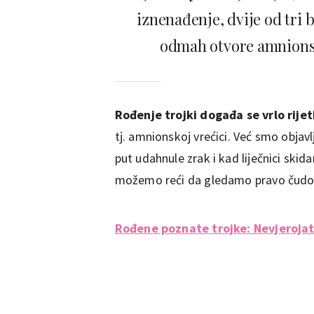
iznenađenje, dvije od tri 
odmah otvore amnionsku
Rođenje trojki događa se vrlo rije
tj. amnionskoj vrećici. Već smo objavl
put udahnule zrak i kad liječnici skid
možemo reći da gledamo pravo čudo
Rođene poznate trojke: Nevjerojat