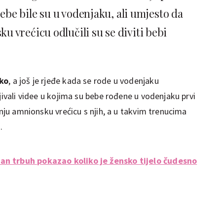
bebe bile su u vodenjaku, ali umjesto da
 vrećicu odlučili su se diviti bebi
tko
, a još je rjeđe kada se rode u vodenjaku
jivali videe u kojima su bebe rođene u vodenjaku prvi
anju amnionsku vrećicu s njih, a u takvim trenucima
.
an trbuh pokazao koliko je žensko tijelo čudesno