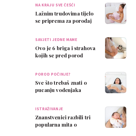
NA KRAJU SVE ČEŠĆI
Lažnim trudovima tijelo
se priprema za porođaj
SAVJETI JEDNE MAME
Ovo je 6 briga i strahova
kojih se pred porod
trebaš riješiti
POROD POČINJE?
Sve što trebaš znati o
pucanju vodenjaka
ISTRAŽIVANJE
Znanstvenici razbili tri
popularna mita o
rađanju