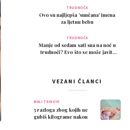
TRUDNOĆA
Ovo su najljepša 'sunčana' imena
za ljetnu bebu
TRUDNOĆA
Manje od sedam sati sna na noć u
trudnoći? Evo što se može javiti
kao posljedic…
VEZANI ČLANCI
MALI TRIKOVI
5 razloga zbog kojih ne
gubiš kilograme nakon
porođaja