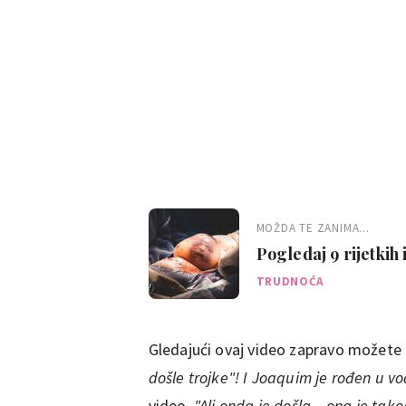
MOŽDA TE ZANIMA...
Pogledaj 9 rijetkih
vodenjaku
TRUDNOĆA
Gledajući ovaj video zapravo možete
došle trojke"! I Joaquim je rođen u vo
video.
"Ali onda je došla... ona je tak