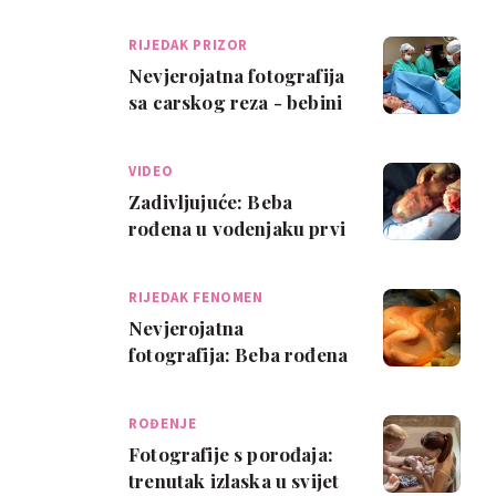
vodenjak samo kako bih
se ohladila'
RIJEDAK PRIZOR
Nevjerojatna fotografija
sa carskog reza - bebini
prstići u vodenjaku!
VIDEO
Zadivljujuće: Beba
rođena u vodenjaku prvi
put udahne zrak!
RIJEDAK FENOMEN
Nevjerojatna
fotografija: Beba rođena
u vodenjaku
ROĐENJE
Fotografije s porođaja:
trenutak izlaska u svijet