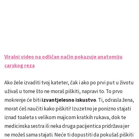
Viralni video na odličan način pokazuje anatomiju
carskog reza
Ako žele izvaditi tvoj kateter, čak i ako po prvi put u životu
uživaš u tome što ne moraš piškiti, napravi to. To prvo
mokrenje će biti
izvantjelesno iskustvo
. Ti, odrasla žena,
morat ćeš naučiti kako piškiti! Izuzetno je ponizno stajati
iznad toaleta s velikom majicom kratkih rukava, dok te
medicinska sestra ili neka druga pacijentica pridržava jer
ne možeš sama stajati. Neće ti dopustiti da pokušaš piškiti