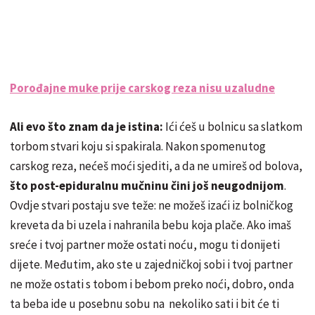
Porođajne muke prije carskog reza nisu uzaludne
Ali evo što znam da je istina:
Ići ćeš u bolnicu sa slatkom
torbom stvari koju si spakirala. Nakon spomenutog
carskog reza, nećeš moći sjediti, a da ne umireš od bolova,
što post-epiduralnu mučninu čini još neugodnijom
.
Ovdje stvari postaju sve teže: ne možeš izaći iz bolničkog
kreveta da bi uzela i nahranila bebu koja plače. Ako imaš
sreće i tvoj partner može ostati noću, mogu ti donijeti
dijete. Međutim, ako ste u zajedničkoj sobi i tvoj partner
ne može ostati s tobom i bebom preko noći, dobro, onda
ta beba ide u posebnu sobu na nekoliko sati i bit će ti