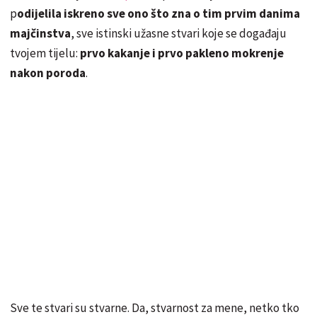
p
odijelila iskreno sve ono što zna o tim prvim danima
majčinstva
, sve istinski užasne stvari koje se događaju
tvojem tijelu:
prvo kakanje i prvo pakleno mokrenje
nakon poroda
.
Sve te stvari su stvarne. Da, stvarnost za mene, netko tko