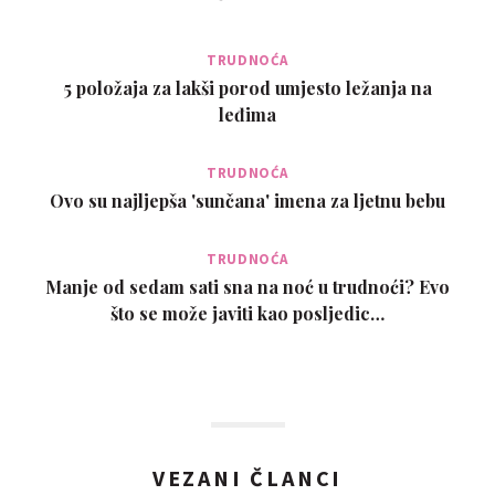
TRUDNOĆA
5 položaja za lakši porod umjesto ležanja na
leđima
TRUDNOĆA
Ovo su najljepša 'sunčana' imena za ljetnu bebu
TRUDNOĆA
Manje od sedam sati sna na noć u trudnoći? Evo
što se može javiti kao posljedic…
VEZANI ČLANCI