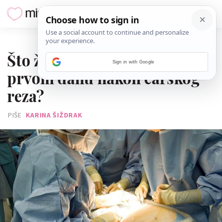
15. OŽUJKA 2022.
Što želim da svaka žena zna o
Sign in with Google
prvom danu nakon carskog
reza?
PIŠE
KARINA ŠIŽDRAK