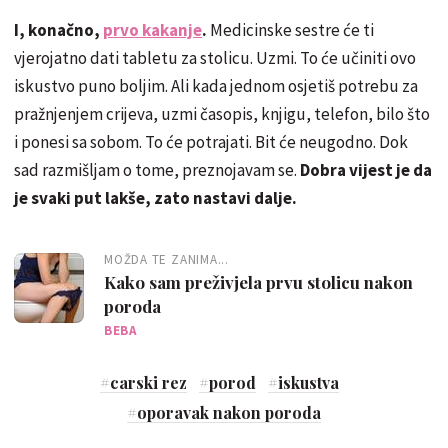
I, konačno,
prvo kakanje
.
Medicinske sestre će ti
vjerojatno dati tabletu za stolicu. Uzmi. To će učiniti ovo
iskustvo puno boljim. Ali kada jednom osjetiš potrebu za
pražnjenjem crijeva, uzmi časopis, knjigu, telefon, bilo što
i ponesi sa sobom. To će potrajati. Bit će neugodno. Dok
sad razmišljam o tome, preznojavam se.
Dobra vijest je da
je svaki put lakše, zato nastavi dalje.
MOŽDA TE ZANIMA...
Kako sam preživjela prvu stolicu nakon
poroda
BEBA
#
carski rez
#
porod
#
iskustva
#
oporavak nakon poroda