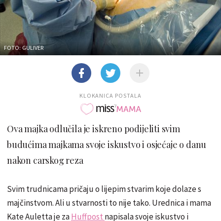
FOTO: GULIVER
KLOKANICA POSTALA
Ova majka odlučila je iskreno podijeliti svim
budućima majkama svoje iskustvo i osjećaje o danu
nakon carskog reza
Svim trudnicama pričaju o lijepim stvarim koje dolaze s
majčinstvom. Ali u stvarnosti to nije tako. Urednica i mama
Kate Auletta je za
Huffpost
napisala svoje iskustvo i