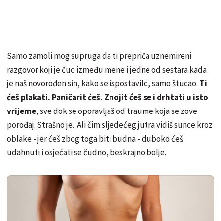
Samo zamoli mog supruga da ti prepriča uznemireni
razgovor koji je čuo između mene i jedne od sestara kada
je naš novorođen sin, kako se ispostavilo, samo štucao.
Ti
ćeš plakati. Paničarit ćeš. Znojit ćeš se i drhtati u isto
vrijeme
, sve dok se oporavljaš od traume koja se zove
porođaj. Strašno je. Ali čim sljedećeg jutra vidiš sunce kroz
oblake - jer ćeš zbog toga biti budna - duboko ćeš
udahnuti i osjećati se čudno, beskrajno bolje.