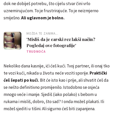
dok ne dobiješ potrebu, što cijelu stvar čini vrlo
uznemirujućom. To je frustrirajuće. To je neizmjerno
smiješno.
Ali uglavnom je bolno.
MOŽDA TE ZANIMA...
'Misliš da je carski rez lakši način?
Pogledaj ove fotografije'
TRUDNOĆA
Nekoliko dana kasnije, ići ćeš kući. Tvoj partner, ili onaj tko
te vozi kući, nikada u životu neće voziti sporije.
Praktički
ćeš šepati po kući.
Bit će isto kao i prije, ali shvatit ćeš da
se nešto definitivno promijenilo. Istodobno se osjeća
mnogo veće i manje. Sjediš (iako polako) s bebom u
rukama i misliš, dobro, što sad? I onda možeš plakati. Ili
možeš sjediti u tišini. Ali sigurno ćeš biti zapanjena.