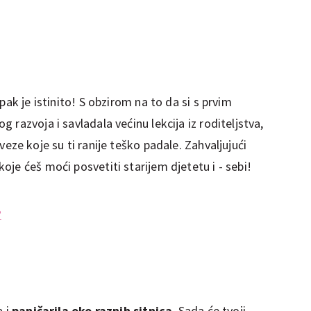
pak je istinito! S obzirom na to da si s prvim
razvoja i savladala većinu lekcija iz roditeljstva,
eze koje su ti ranije teško padale. Zahvaljujući
je ćeš moći posvetiti starijem djetetu i - sebi!
?
 i
paničarila oko raznih sitnica
. Sada će tvoji