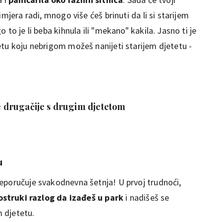
imjera radi, mnogo više ćeš brinuti da li si starijem
 to je li beba kihnula ili "mekano" kakila. Jasno ti je
etu koju nebrigom možeš nanijeti starijem djetetu -
te drugačije s drugim djetetom
u
eporučuje svakodnevna šetnja! U prvoj trudnoći,
ostruki razlog da izađeš u park
i nadišeš se
m djetetu.