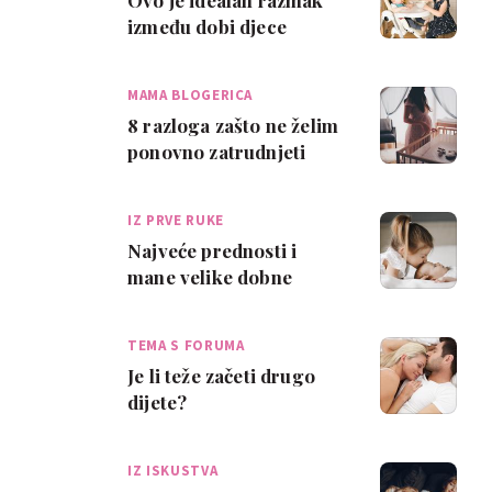
Ovo je idealan razmak
između dobi djece
MAMA BLOGERICA
8 razloga zašto ne želim
ponovno zatrudnjeti
IZ PRVE RUKE
Najveće prednosti i
mane velike dobne
razlike između djece
TEMA S FORUMA
Je li teže začeti drugo
dijete?
IZ ISKUSTVA