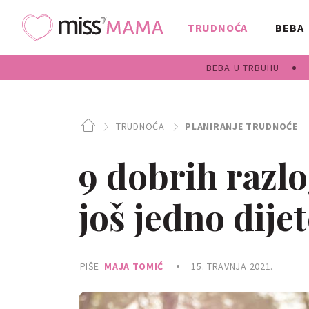
TRUDNOĆA
BEBA
BEBA U TRBUHU
TRUDNOĆA
PLANIRANJE TRUDNOĆE
9 dobrih razlo
još jedno dije
PIŠE
MAJA TOMIĆ
15. TRAVNJA 2021.