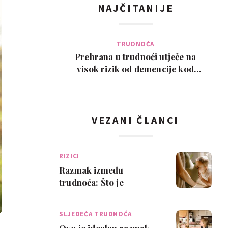
NAJČITANIJE
TRUDNOĆA
Prehrana u trudnoći utječe na
visok rizik od demencije kod
djeteta kasnije u ži…
VEZANI ČLANCI
RIZICI
Razmak između
trudnoća: Što je
najzdravije za mamu i
bebu?
SLJEDEĆA TRUDNOĆA