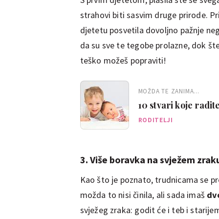
strahovi biti sasvim druge prirode. Pr
djetetu posvetila dovoljno pažnje nego
da su sve te tegobe prolazne, dok št
teško možeš popraviti!
MOŽDA TE ZANIMA...
10 stvari koje radi
RODITELJI
3. Više boravka na svježem zrak
Kao što je poznato, trudnicama se pr
možda to nisi činila, ali sada imaš
dv
svježeg zraka: godit će i teb i starije