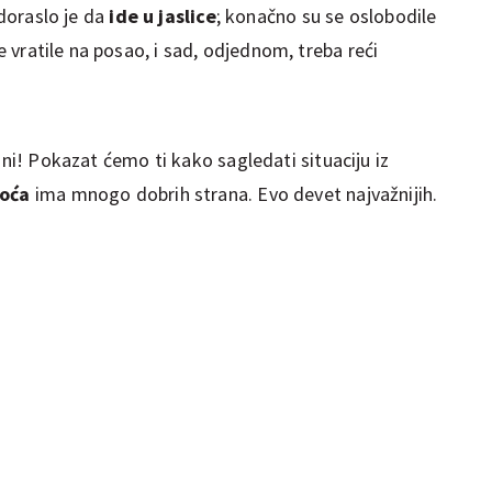
 doraslo je da
ide u jaslice
; konačno su se oslobodile
e vratile na posao, i sad, odjednom, treba reći
ini! Pokazat ćemo ti kako sagledati situaciju iz
oća
ima mnogo dobrih strana. Evo devet najvažnijih.