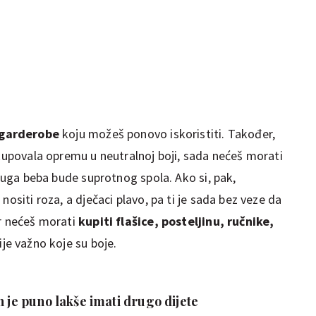
 garderobe
koju možeš ponovo iskoristiti. Također,
 kupovala opremu u neutralnoj boji, sada nećeš morati
druga beba bude suprotnog spola. Ako si, pak,
nositi roza, a dječaci plavo, pa ti je sada bez veze da
r nećeš morati
kupiti flašice, posteljinu, ručnike,
ije važno koje su boje.
h je puno lakše imati drugo dijete