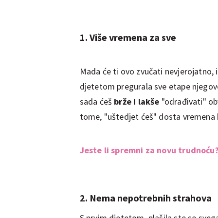
1. Više vremena za sve
Mada će ti ovo zvučati nevjerojatno, i
djetetom pregurala sve etape njegovog 
sada ćeš
brže i lakše
"odrađivati" obv
tome, "uštedjet ćeš" dosta vremena ko
Jeste li spremni za novu trudnoću
2. Nema nepotrebnih strahova
S prvim djetetom, plašila ste se svega