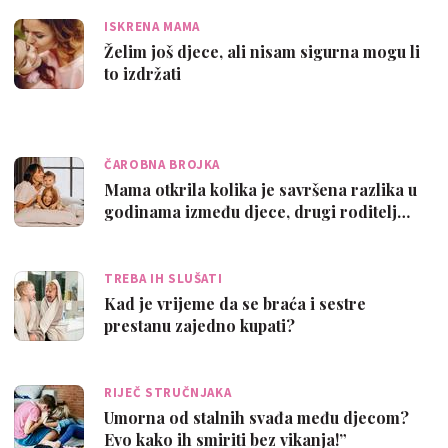
ISKRENA MAMA
Želim još djece, ali nisam sigurna mogu li
to izdržati
ČAROBNA BROJKA
Mama otkrila kolika je savršena razlika u
godinama između djece, drugi roditelj…
TREBA IH SLUŠATI
Kad je vrijeme da se braća i sestre
prestanu zajedno kupati?
RIJEČ STRUČNJAKA
Umorna od stalnih svađa među djecom?
Evo kako ih smiriti bez vikanja!”