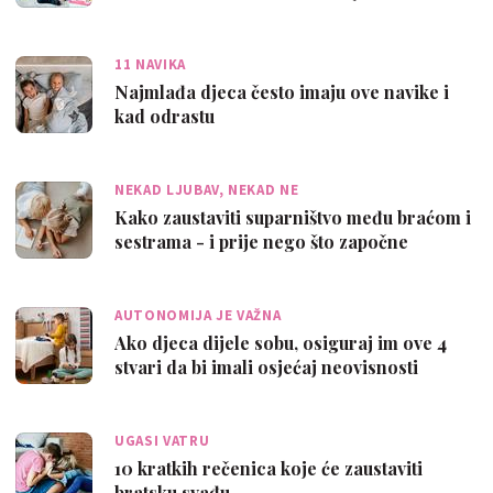
11 NAVIKA
Najmlađa djeca često imaju ove navike i
kad odrastu
NEKAD LJUBAV, NEKAD NE
Kako zaustaviti suparništvo među braćom i
sestrama - i prije nego što započne
AUTONOMIJA JE VAŽNA
Ako djeca dijele sobu, osiguraj im ove 4
stvari da bi imali osjećaj neovisnosti
UGASI VATRU
10 kratkih rečenica koje će zaustaviti
bratsku svađu