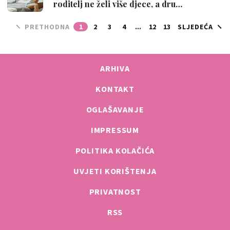
roditelj ne želi više djece, a dru…
PRETHODNA
1
2
3
4
...
12
13
SLJEDEĆA
ARHIVA
KONTAKT
OGLAŠAVANJE
IMPRESSUM
POLITIKA KOLAČIĆA
UVJETI KORIŠTENJA
PRIVATNOST
RSS