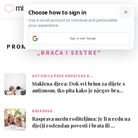
Sign in with Google
PRONAĐENO
174
REZULTATA ZA TAG
„BRAĆA I SESTRE”
AUTORICA PRVE HRVATSKE K…
Staklena djeca: Dok svi brinu za dijete s
autizmom, tko pita kako je njegov bra…
RASPRAVA
Rasprava među roditeljima: Je li u redu na
dječji rođendan povesti i brata ili …