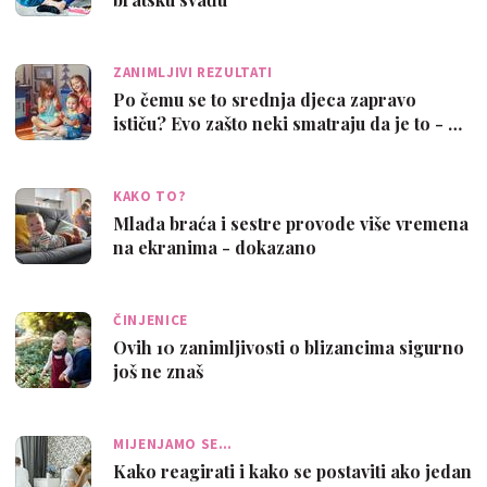
ZANIMLJIVI REZULTATI
Po čemu se to srednja djeca zapravo
ističu? Evo zašto neki smatraju da je to - …
KAKO TO?
Mlađa braća i sestre provode više vremena
na ekranima - dokazano
ČINJENICE
Ovih 10 zanimljivosti o blizancima sigurno
još ne znaš
MIJENJAMO SE…
Kako reagirati i kako se postaviti ako jedan