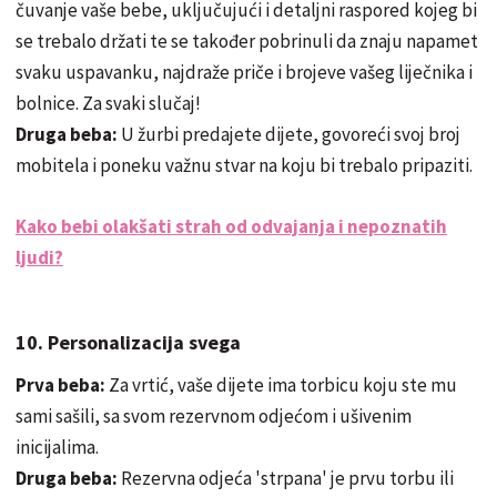
čuvanje vaše bebe, uključujući i detaljni raspored kojeg bi
se trebalo držati te se također pobrinuli da znaju napamet
svaku uspavanku, najdraže priče i brojeve vašeg liječnika i
bolnice. Za svaki slučaj!
Druga beba:
U žurbi predajete dijete, govoreći svoj broj
mobitela i poneku važnu stvar na koju bi trebalo pripaziti.
Kako bebi olakšati strah od odvajanja i nepoznatih
ljudi?
10. Personalizacija svega
Prva beba:
Za vrtić, vaše dijete ima torbicu koju ste mu
sami sašili, sa svom rezervnom odjećom i ušivenim
inicijalima.
Druga beba:
Rezervna odjeća 'strpana' je prvu torbu ili