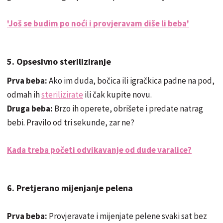
'Još se budim po noći i provjeravam diše li beba'
5. Opsesivno steriliziranje
Prva beba:
Ako im duda, bočica ili igračkica padne na pod,
odmah ih
sterilizirate
ili čak kupite novu.
Druga beba:
Brzo ih operete, obrišete i predate natrag
bebi. Pravilo od tri sekunde, zar ne?
Kada treba početi odvikavanje od dude varalice?
6. Pretjerano mijenjanje pelena
Prva beba:
Provjeravate i mijenjate pelene svaki sat bez