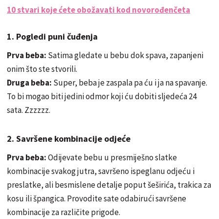
10 stvari koje ćete obožavati kod novorođenčeta
1. Pogledi puni čuđenja
Prva beba:
Satima gledate u bebu dok spava, zapanjeni
onim što ste stvorili.
Druga beba:
Super, beba je zaspala pa ću i ja na spavanje.
To bi mogao biti jedini odmor koji ću dobiti sljedeća 24
sata. Zzzzzz.
2. Savršene kombinacije odjeće
Prva beba:
Odijevate bebu u presmiješno slatke
kombinacije svakog jutra, savršeno ispeglanu odjeću i
preslatke, ali besmislene detalje poput šeširića, trakica za
kosu ili špangica. Provodite sate odabirući savršene
kombinacije za različite prigode.