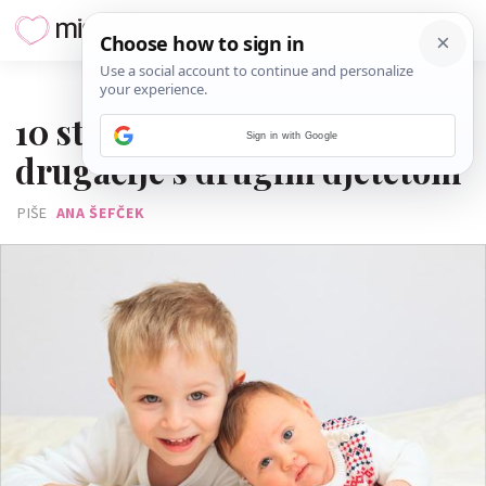
04. VELJAČE 2017.
10 stvari koje radite
Sign in with Google
drugačije s drugim djetetom
PIŠE
ANA ŠEFČEK