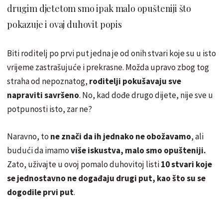
drugim djetetom smo ipak malo opušteniji što
pokazuje i ovaj duhovit popis
Biti roditelj po prvi put jedna je od onih stvari koje su u isto
vrijeme zastrašujuće i prekrasne. Možda upravo zbog tog
straha od nepoznatog,
roditelji pokušavaju sve
napraviti savršeno
. No, kad dođe drugo dijete, nije sve u
potpunosti isto, zar ne?
Naravno, to
ne znači da ih jednako ne obožavamo
, ali
budući da imamo
više iskustva, malo smo opušteniji.
Zato, uživajte u ovoj pomalo duhovitoj listi
10 stvari koje
se jednostavno ne događaju drugi put, kao što su se
dogodile prvi put
.