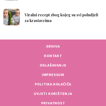
ARHIVA
KONTAKT
OGLAŠAVANJE
IMPRESSUM
POLITIKA KOLAČIĆA
UVJETI KORIŠTENJA
PRIVATNOST