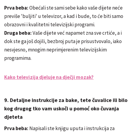
Prva beba:
Obećali ste sami sebe kako vaše dijete neće
previše 'buljiti' u televizor, a kad i bude, to će biti samo
obrazovni i kvalitetni televizijski programi.
Druga beba:
Vaše dijete već napamet zna sve crtiće, a i
dok ste ga još dojili, bezbroj puta je prisustvovalo, iako
nesvjesno, mnogim neprimjerenim televizijskim
programima.
Kako televizija djeluje na dječji mozak?
9. Detaljne instrukcije za bake, tete čuvalice ili bilo
kog drugog tko vam uskoči u pomoć oko čuvanja
djeteta
Prva beba:
Napisali ste knjigu uputa i instrukcija za