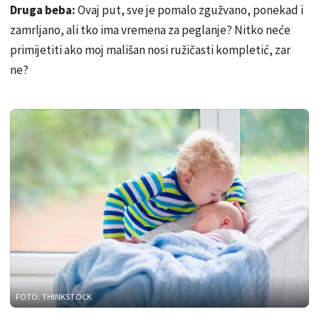
Druga beba:
Ovaj put, sve je pomalo zgužvano, ponekad i
zamrljano, ali tko ima vremena za peglanje? Nitko neće
primijetiti ako moj mališan nosi ružičasti kompletić, zar
ne?
FOTO: THINKSTOCK