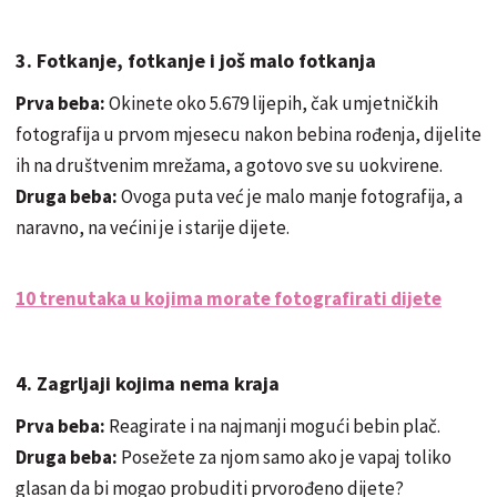
3. Fotkanje, fotkanje i još malo fotkanja
Prva beba:
Okinete oko 5.679 lijepih, čak umjetničkih
fotografija u prvom mjesecu nakon bebina rođenja, dijelite
ih na društvenim mrežama, a gotovo sve su uokvirene.
Druga beba:
Ovoga puta već je malo manje fotografija, a
naravno, na većini je i starije dijete.
10 trenutaka u kojima morate fotografirati dijete
4. Zagrljaji kojima nema kraja
Prva beba:
Reagirate i na najmanji mogući bebin plač.
Druga beba:
Posežete za njom samo ako je vapaj toliko
glasan da bi mogao probuditi prvorođeno dijete?