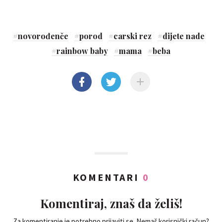
#
novorođenče
#
porod
#
carski rez
#
dijete nade
#
rainbow baby
#
mama
#
beba
KOMENTARI
0
Komentiraj, znaš da želiš!
Za komentiranje je potrebno prijaviti se. Nemaš korisnički račun?