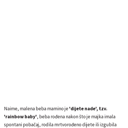
Naime, malena beba mamino je
'dijete nade', tzv.
'rainbow baby'
, beba rođena nakon što je majka imala
spontani pobačaj, rodila mrtvorođeno dijete ili izgubila