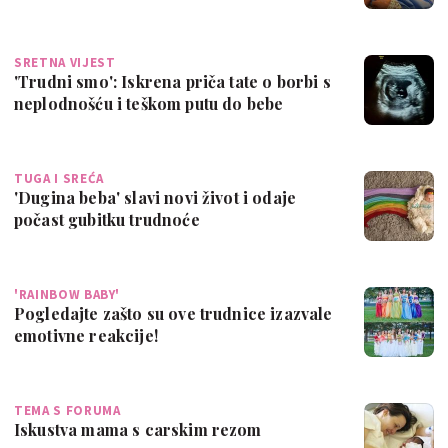
SRETNA VIJEST
'Trudni smo': Iskrena priča tate o borbi s
neplodnošću i teškom putu do bebe
TUGA I SREĆA
'Dugina beba' slavi novi život i odaje
počast gubitku trudnoće
'RAINBOW BABY'
Pogledajte zašto su ove trudnice izazvale
emotivne reakcije!
TEMA S FORUMA
Iskustva mama s carskim rezom