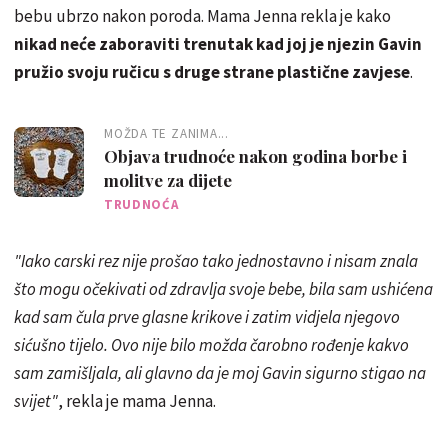
bebu ubrzo nakon poroda. Mama Jenna rekla je kako
nikad neće zaboraviti trenutak kad joj je njezin Gavin
pružio svoju ručicu s druge strane plastične zavjese
.
MOŽDA TE ZANIMA...
Objava trudnoće nakon godina borbe i
molitve za dijete
TRUDNOĆA
"Iako carski rez nije prošao tako jednostavno i nisam znala
što mogu očekivati od zdravlja svoje bebe, bila sam ushićena
kad sam čula prve glasne krikove i zatim vidjela njegovo
sićušno tijelo. Ovo nije bilo možda čarobno rođenje kakvo
sam zamišljala, ali glavno da je moj Gavin sigurno stigao na
svijet"
, rekla je mama Jenna.