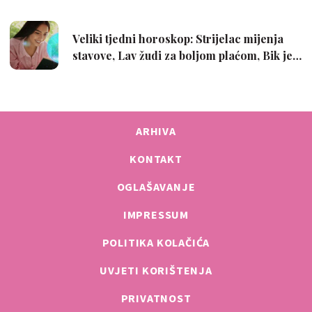
ARHIVA
KONTAKT
OGLAŠAVANJE
IMPRESSUM
POLITIKA KOLAČIĆA
UVJETI KORIŠTENJA
PRIVATNOST