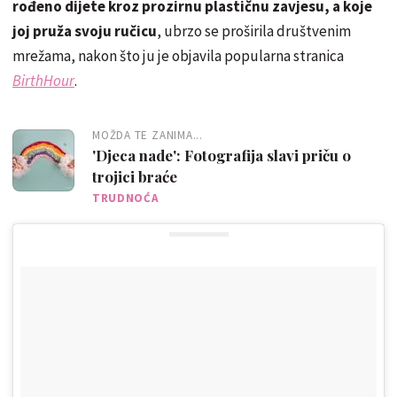
rođeno dijete kroz prozirnu plastičnu zavjesu, a koje
joj pruža svoju ručicu
,
ubrzo se proširila društvenim
mrežama, nakon što ju je objavila popularna stranica
BirthHour
.
MOŽDA TE ZANIMA...
'Djeca nade': Fotografija slavi priču o
trojici braće
TRUDNOĆA