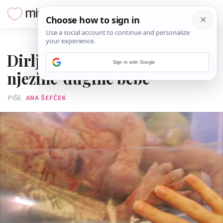
01. SVIBNJA 2017.
Dirljiv prvi trenutak mame i
Sign in with Google
njezine 'dugine bebe'
PIŠE
ANA ŠEFČEK