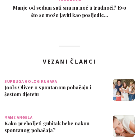
Manje od sedam sati sna na noć u trudnoći? Evo
što se može javiti kao posljedic…
VEZANI ČLANCI
SUPRUGA GOLOG KUHARA
Jools Oliver o spontanom pobačaju i
šestom djetetu
MAME ANĐELA
Kako preboljeti gubitak bebe nakon
spontanog pobačaja?