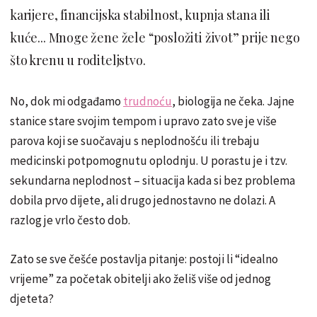
karijere, financijska stabilnost, kupnja stana ili
kuće... Mnoge žene žele “posložiti život” prije nego
što krenu u roditeljstvo.
No, dok mi odgađamo
trudnoću
, biologija ne čeka. Jajne
stanice stare svojim tempom i upravo zato sve je više
parova koji se suočavaju s neplodnošću ili trebaju
medicinski potpomognutu oplodnju. U porastu je i tzv.
sekundarna neplodnost – situacija kada si bez problema
dobila prvo dijete, ali drugo jednostavno ne dolazi. A
razlog je vrlo često dob.
Zato se sve češće postavlja pitanje: postoji li “idealno
vrijeme” za početak obitelji ako želiš više od jednog
djeteta?