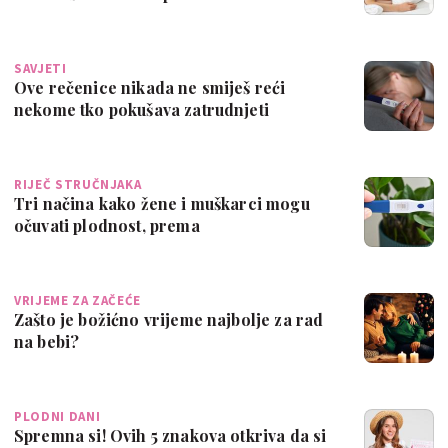
SAVJETI
Ove rečenice nikada ne smiješ reći
nekome tko pokušava zatrudnjeti
RIJEČ STRUČNJAKA
Tri načina kako žene i muškarci mogu
očuvati plodnost, prema
endokrinolozima
VRIJEME ZA ZAČEĆE
Zašto je božićno vrijeme najbolje za rad
na bebi?
PLODNI DANI
Spremna si! Ovih 5 znakova otkriva da si