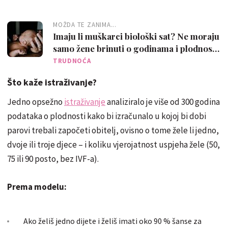
MOŽDA TE ZANIMA...
Imaju li muškarci biološki sat? Ne moraju
samo žene brinuti o godinama i plodnosti,
kažu stručnjaci
TRUDNOĆA
Što kaže istraživanje?
Jedno opsežno
istraživanje
analiziralo je više od 300 godina
podataka o plodnosti kako bi izračunalo u kojoj bi dobi
parovi trebali započeti obitelj, ovisno o tome žele li jedno,
dvoje ili troje djece – i koliku vjerojatnost uspjeha žele (50,
75 ili 90 posto, bez IVF-a).
Prema modelu:
Ako želiš jedno dijete i želiš imati oko 90 % šanse za