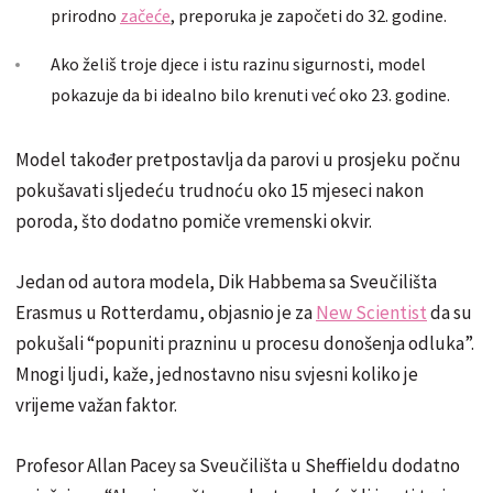
prirodno
začeće
, preporuka je započeti do 32. godine.
Ako želiš troje djece i istu razinu sigurnosti, model
pokazuje da bi idealno bilo krenuti već oko 23. godine.
Model također pretpostavlja da parovi u prosjeku počnu
pokušavati sljedeću trudnoću oko 15 mjeseci nakon
poroda, što dodatno pomiče vremenski okvir.
Jedan od autora modela, Dik Habbema sa Sveučilišta
Erasmus u Rotterdamu, objasnio je za
New Scientist
da su
pokušali “popuniti prazninu u procesu donošenja odluka”.
Mnogi ljudi, kaže, jednostavno nisu svjesni koliko je
vrijeme važan faktor.
Profesor Allan Pacey sa Sveučilišta u Sheffieldu dodatno