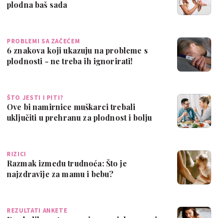
plodna baš sada
PROBLEMI SA ZAČEĆEM
6 znakova koji ukazuju na probleme s
plodnosti - ne treba ih ignorirati!
ŠTO JESTI I PITI?
Ove bi namirnice muškarci trebali
uključiti u prehranu za plodnost i bolju
sper…
RIZICI
Razmak između trudnoća: Što je
najzdravije za mamu i bebu?
REZULTATI ANKETE