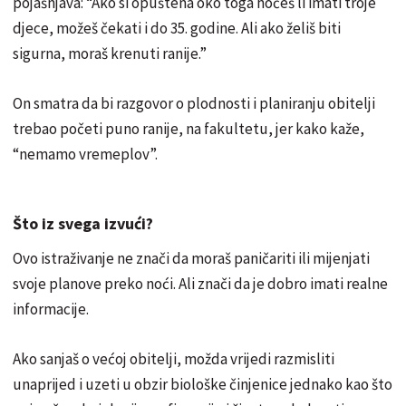
pojašnjava: “Ako si opuštena oko toga hoćeš li imati troje
djece, možeš čekati i do 35. godine. Ali ako želiš biti
sigurna, moraš krenuti ranije.”
On smatra da bi razgovor o plodnosti i planiranju obitelji
trebao početi puno ranije, na fakultetu, jer kako kaže,
“nemamo vremeplov”.
Što iz svega izvući?
Ovo istraživanje ne znači da moraš paničariti ili mijenjati
svoje planove preko noći. Ali znači da je dobro imati realne
informacije.
Ako sanjaš o većoj obitelji, možda vrijedi razmisliti
unaprijed i uzeti u obzir biološke činjenice jednako kao što