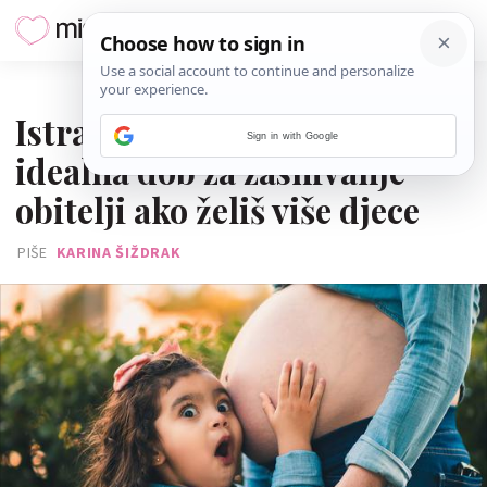
13. VELJAČE 2026.
Istraživanje otkriva: Ovo je
Sign in with Google
idealna dob za zasnivanje
obitelji ako želiš više djece
PIŠE
KARINA ŠIŽDRAK