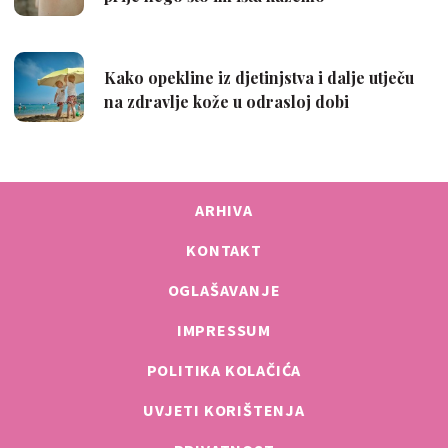
ARHIVA
KONTAKT
OGLAŠAVANJE
IMPRESSUM
POLITIKA KOLAČIĆA
UVJETI KORIŠTENJA