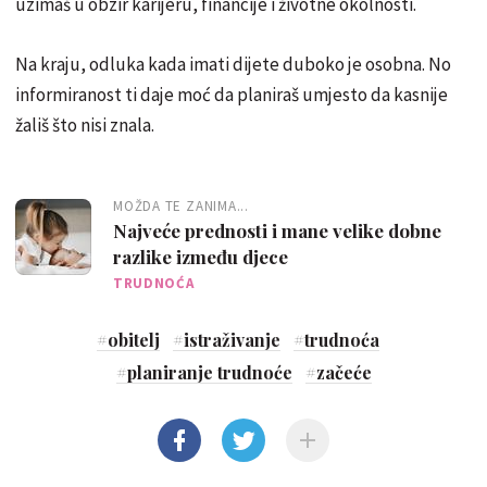
uzimaš u obzir karijeru, financije i životne okolnosti.
Na kraju, odluka kada imati dijete duboko je osobna. No
informiranost ti daje moć da planiraš umjesto da kasnije
žališ što nisi znala.
MOŽDA TE ZANIMA...
Najveće prednosti i mane velike dobne
razlike između djece
TRUDNOĆA
#
obitelj
#
istraživanje
#
trudnoća
#
planiranje trudnoće
#
začeće