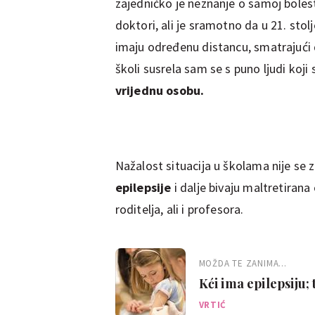
zajedničko je neznanje o samoj bolesti
doktori, ali je sramotno da u 21. stol
imaju određenu distancu, smatrajući d
školi susrela sam se s puno ljudi koji
vrijednu osobu.
Nažalost situacija u školama nije se 
epilepsije
i dalje bivaju maltretirana
roditelja, ali i profesora.
MOŽDA TE ZANIMA...
Kći ima epilepsiju; 
VRTIĆ