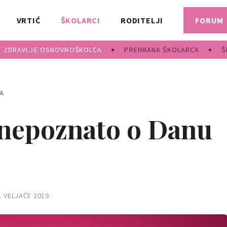
VRTIĆ
ŠKOLARCI
RODITELJI
FORUM
ZDRAVLJE OSNOVNOŠKOLCA
PREHRANA ŠKOLARCA
Š
A
 nepoznato o Danu
. VELJAČE 2019.