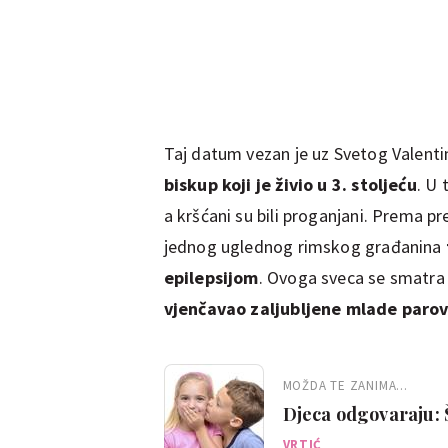
Taj datum vezan je uz Svetog Valentina,
biskup koji je živio u 3. stoljeću
. U
a kršćani su bili proganjani. Prema pred
jednog uglednog rimskog građanina
epilepsijom
. Ovoga sveca se smatra
vjenčavao zaljubljene mlade paro
MOŽDA TE ZANIMA...
Djeca odgovaraju: Š
VRTIĆ