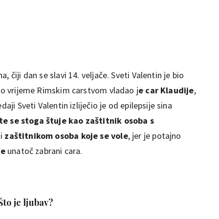
 čiji dan se slavi 14. veljače. Sveti Valentin je bio
 to vrijeme Rimskim carstvom vladao j
e car Klaudije
,
aji Sveti Valentin izliječio je od epilepsije sina
te se stoga štuje kao zaštitnik osoba s
 i
zaštitnikom osoba koje se vole
, jer je potajno
ve
unatoč zabrani cara.
to je ljubav?