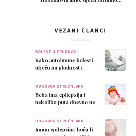
Ovo je moj isključi…
VEZANI ČLANCI
BOLEST U TRUDNOĆI
Kako autoimune bolesti
utječu na plodnost i
trudnoću?
ODGOVOR STRUČNJAKA
Beba ima epilepsiju i
nekoliko puta dnevno ne
može otvoriti oči
ODGOVOR STRUČNJAKA
Imam epilepsiju; hoću li