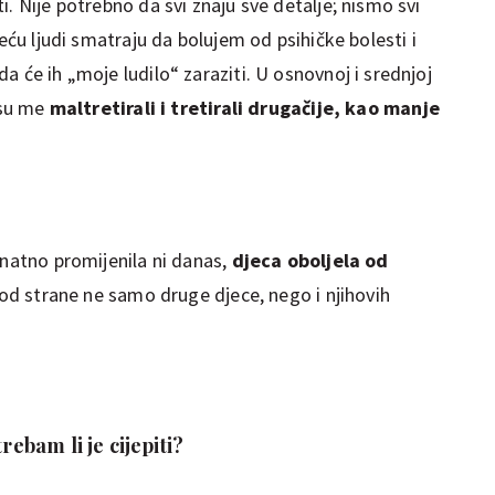
. Nije potrebno da svi znaju sve detalje; nismo svi
jeću ljudi smatraju da bolujem od psihičke bolesti i
a će ih „moje ludilo“ zaraziti. U osnovnoj i srednjoj
 su me
maltretirali i tretirali drugačije, kao manje
znatno promijenila ni danas,
djeca oboljela od
 od strane ne samo druge djece, nego i njihovih
trebam li je cijepiti?