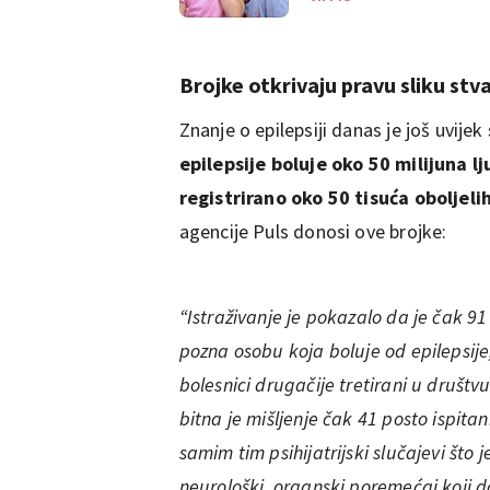
Brojke otkrivaju pravu sliku stv
Znanje o epilepsiji danas je još uvijek
epilepsije boluje oko 50 milijuna lj
registrirano oko 50 tisuća oboljelih
agencije Puls donosi ove brojke:
“Istraživanje je pokazalo da je čak 91 
pozna osobu koja boluje od epilepsije,
bolesnici drugačije tretirani u društv
bitna je mišljenje čak 41 posto ispitani
samim tim psihijatrijski slučajevi što 
neurološki, organski poremećaj koji 