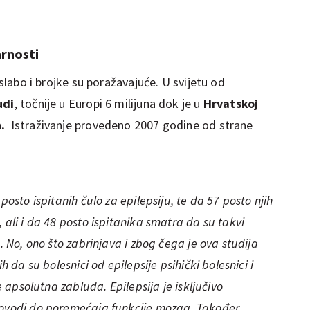
arnosti
 slabo i brojke su poražavajuće. U svijetu od
udi
, točnije u Europi 6 milijuna dok je u
Hrvatskoj
.
Istraživanje provedeno 2007 godine od strane
posto ispitanih čulo za epilepsiju, te da 57 posto njih
 ali i da 48 posto ispitanika smatra da su takvi
u. No, ono što zabrinjava i zbog čega je ova studija
h da su bolesnici od epilepsije psihički bolesnici i
je apsolutna zabluda. Epilepsija je isključivo
dovodi do poremećaja funkcije mozga. Također