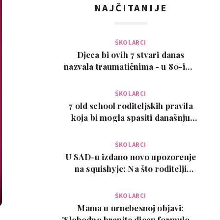
NAJČITANIJE
ŠKOLARCI
Djeca bi ovih 7 stvari danas
nazvala traumatičnima - u 80-ima
su bile normalne
ŠKOLARCI
7 old school roditeljskih pravila
koja bi mogla spasiti današnju
djecu
ŠKOLARCI
U SAD-u izdano novo upozorenje
na squishyje: Na što roditelji
trebaju paziti pr…
ŠKOLARCI
Mama u urnebesnoj objavi:
'Slobodno hranite djecu formulom.