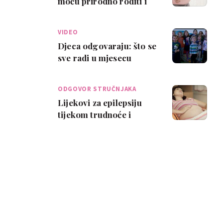
moću prirodno roditi i
dojiti?
VIDEO
Djeca odgovaraju: što se
sve radi u mjesecu
ljubavi?
ODGOVOR STRUČNJAKA
Lijekovi za epilepsiju
tijekom trudnoće i
dojenja