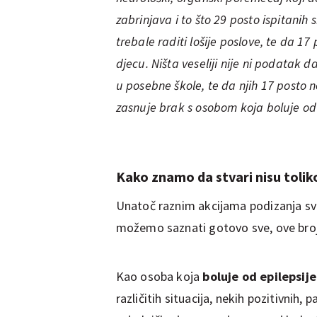
zabrinjava i to što 29 posto ispitanih
trebale raditi lošije poslove, te da 17 
djecu. Ništa veseliji nije ni podatak d
u posebne škole, te da njih 17 posto ne b
zasnuje brak s osobom koja boluje od 
Kako znamo da stvari nisu toli
Unatoč raznim akcijama podizanja svij
možemo saznati gotovo sve, ove brojk
Kao osoba koja
boluje od epilepsij
različitih situacija, nekih pozitivnih,