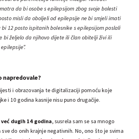
 smatra da bi osobe s epilepsijom zbog svoje bolesti
posto misli da oboljeli od epilepsije ne bi smjeli imati
a bi 12 posto ispitanih bolesnike s epilepsijom poslali
i željelo da njihovo dijete ili član obitelji živi ili
epilepsije”.
ko napredovale?
esti i obrazovanja te digitalizaciji pomoću koje
e i 10 godina kasnije nisu puno drugačije.
e već dugih 14 godina
, susrela sam se sa mnogo
 pa sve do onih krajnje negativnih. No, ono što je svima