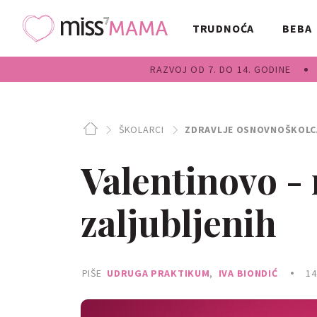
TRUDNOĆA
BEBA
RAZVOJ OD 7. DO 14. GODINE
ŠKOLARCI
ZDRAVLJE OSNOVNOŠKOLC
Valentinovo -
zaljubljenih
PIŠE
UDRUGA PRAKTIKUM
,
IVA BIONDIĆ
14