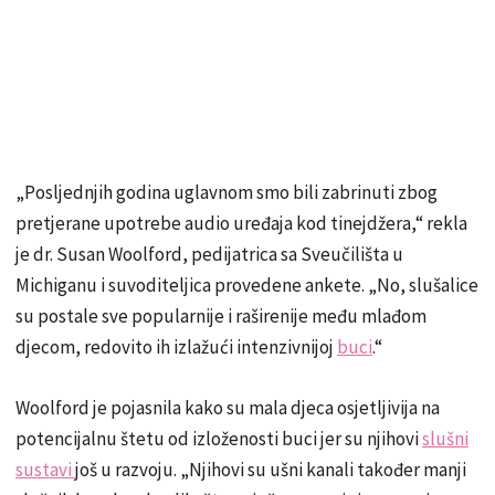
„Posljednjih godina uglavnom smo bili zabrinuti zbog
pretjerane upotrebe audio uređaja kod tinejdžera,“ rekla
je dr. Susan Woolford, pedijatrica sa Sveučilišta u
Michiganu i suvoditeljica provedene ankete. „No, slušalice
su postale sve popularnije i raširenije među mlađom
djecom, redovito ih izlažući intenzivnijoj
buci
.“
Woolford je pojasnila kako su mala djeca osjetljivija na
potencijalnu štetu od izloženosti buci jer su njihovi
slušni
sustavi
još u razvoju. „Njihovi su ušni kanali također manji