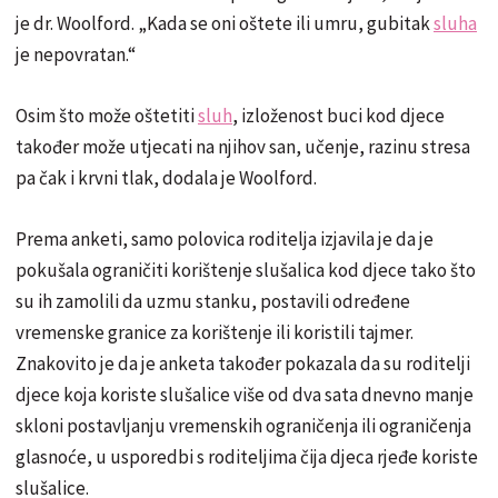
je dr. Woolford. „Kada se oni oštete ili umru, gubitak
sluha
je nepovratan.“
Osim što može oštetiti
sluh
, izloženost buci kod djece
također može utjecati na njihov san, učenje, razinu stresa
pa čak i krvni tlak, dodala je Woolford.
Prema anketi, samo polovica roditelja izjavila je da je
pokušala ograničiti korištenje slušalica kod djece tako što
su ih zamolili da uzmu stanku, postavili određene
vremenske granice za korištenje ili koristili tajmer.
Znakovito je da je anketa također pokazala da su roditelji
djece koja koriste slušalice više od dva sata dnevno manje
skloni postavljanju vremenskih ograničenja ili ograničenja
glasnoće, u usporedbi s roditeljima čija djeca rjeđe koriste
slušalice.