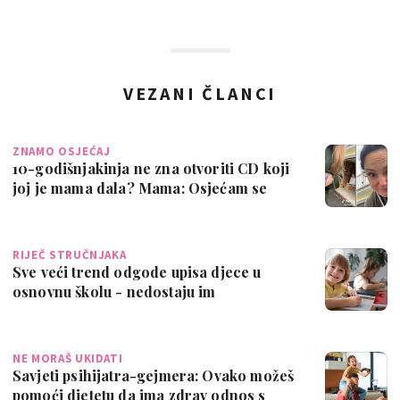
VEZANI ČLANCI
ZNAMO OSJEĆAJ
10-godišnjakinja ne zna otvoriti CD koji
joj je mama dala? Mama: Osjećam se
sta…
RIJEČ STRUČNJAKA
Sve veći trend odgode upisa djece u
osnovnu školu - nedostaju im
emocionalna i …
NE MORAŠ UKIDATI
Savjeti psihijatra-gejmera: Ovako možeš
pomoći djetetu da ima zdrav odnos s