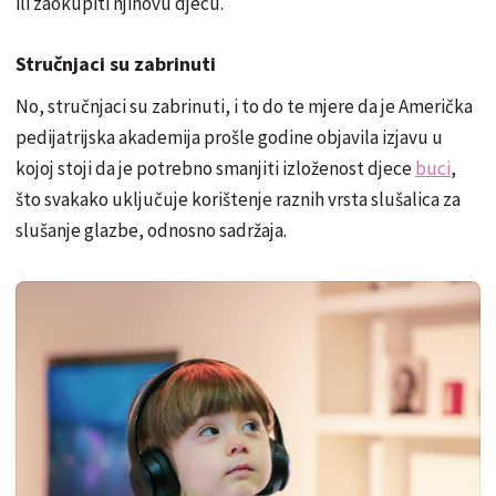
ili zaokupiti njihovu djecu.
Stručnjaci su zabrinuti
No, stručnjaci su zabrinuti, i to do te mjere da je Američka
pedijatrijska akademija prošle godine objavila izjavu u
kojoj stoji da je potrebno smanjiti izloženost djece
buci
,
što svakako uključuje korištenje raznih vrsta slušalica za
slušanje glazbe, odnosno sadržaja.