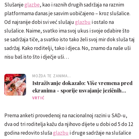
Slušanje
glazbe
, kao i raznih drugih sadržaja na raznim
platformama danas je sasvim uobičajeno – kroz slušalice.
Od najranije dobi svi već slušaju
glazbu
i ostalo na
slušalice. Naime, svatko ima svoj ukus i svoje odabire što
se sadržaja tiče, a svatko isto tako želi svoj mir dok sluša taj
sadržaj. Kako roditelji, tako i djeca. No, znamo da naše uši
nisu baš isto što i dječje uši…
MOŽDA TE ZANIMA...
Istraživanje dokazalo: Više vremena pred
ekranima - sporije usvajanje jezičnih
vještina
VRTIĆ
Prema anketi provedenoj na nacionalnoj razini u SAD-u,
dva od tri roditelja kažu da njihovo dijete u dobi od 5 do 12
godina redovito sluša
glazbu
i druge sadržaje na slušalice