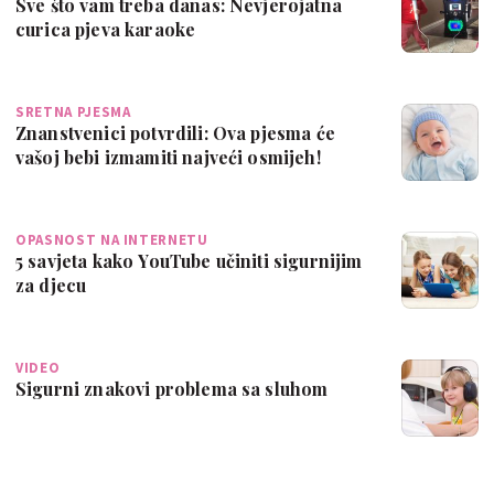
Sve što vam treba danas: Nevjerojatna
curica pjeva karaoke
SRETNA PJESMA
Znanstvenici potvrdili: Ova pjesma će
vašoj bebi izmamiti najveći osmijeh!
OPASNOST NA INTERNETU
5 savjeta kako YouTube učiniti sigurnijim
za djecu
VIDEO
Sigurni znakovi problema sa sluhom