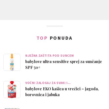
TOP
PONUDA
NJEŽNA ZAŠTITA POD SUNCEM
babylove ultra sensitive sprej za sunčanje
SPF 50+
VOĆNI ZALOGAJ ZA SVAKI I…
babylove EKO kašica u vrećici – jagoda,
borovnica i jabuka