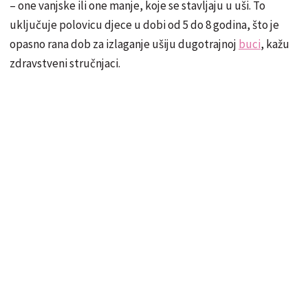
– one vanjske ili one manje, koje se stavljaju u uši. To
uključuje polovicu djece u dobi od 5 do 8 godina, što je
opasno rana dob za izlaganje ušiju dugotrajnoj
buci
, kažu
zdravstveni stručnjaci.