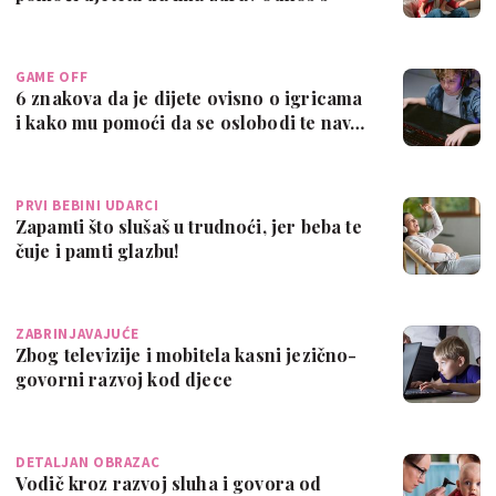
vid…
GAME OFF
6 znakova da je dijete ovisno o igricama
i kako mu pomoći da se oslobodi te nav…
PRVI BEBINI UDARCI
Zapamti što slušaš u trudnoći, jer beba te
čuje i pamti glazbu!
ZABRINJAVAJUĆE
Zbog televizije i mobitela kasni jezično-
govorni razvoj kod djece
DETALJAN OBRAZAC
Vodič kroz razvoj sluha i govora od