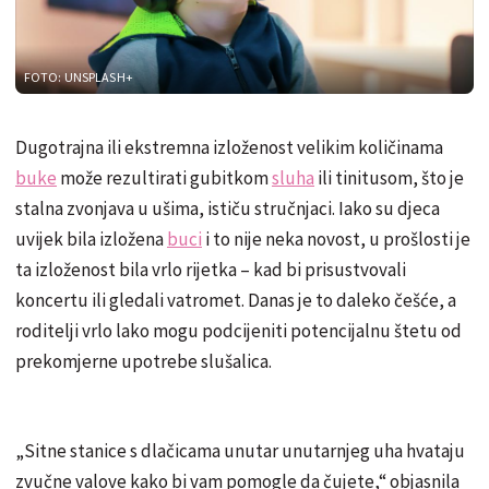
FOTO: UNSPLASH+
Dugotrajna ili ekstremna izloženost velikim količinama
buke
može rezultirati gubitkom
sluha
ili tinitusom, što je
stalna zvonjava u ušima, ističu stručnjaci. Iako su djeca
uvijek bila izložena
buci
i to nije neka novost, u prošlosti je
ta izloženost bila vrlo rijetka – kad bi prisustvovali
koncertu ili gledali vatromet. Danas je to daleko češće, a
roditelji vrlo lako mogu podcijeniti potencijalnu štetu od
prekomjerne upotrebe slušalica.
„Sitne stanice s dlačicama unutar unutarnjeg uha hvataju
zvučne valove kako bi vam pomogle da čujete,“ objasnila