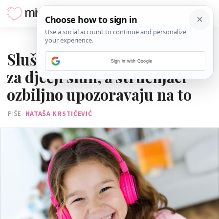
08. LIPNJA 2025.
Slušalice su sve veća prijetnja
Sign in with Google
za dječji sluh, a stručnjaci
ozbiljno upozoravaju na to
PIŠE
NATAŠA KRSTIČEVIĆ