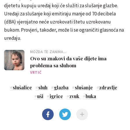
djetetu kupuju uređaj koji će služiti za slušanje glazbe.
Uređaji za slušanje koji emitiraju manje od 70 decibela
(dBA) vjerojatno neće uzrokovati štetu uzrokovanu
bukom. Provjeri, također, može li se ograničiti glasnoća na
uređaju.
MOŽDA TE ZANIMA...
Ovo su znakovi da vaše dijete ima
problema sa sluhom
VRTIĆ
#
slušalice
#
sluh
#
glazba
#
slušanje
#
zdravlje
#
uši
#
igrice
#
zvuk
#
buka