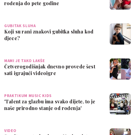
rođenja do pete godine
GUBITAK SLUHA
Koji su rani znakovi gubitka sluha kod
djece?
MAMI JE TAKO LAKŠE
Četverogodišnjak dnevno provede šest
sati igrajući videoigre
PRAKTIKUM MUSIC KIDS
'Talent za glazbu ima svako dijete, to je
naše prirodno stanje od rođenja'
VIDEO