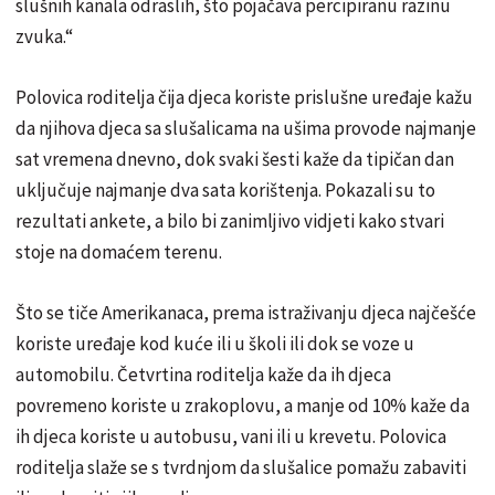
slušnih kanala odraslih, što pojačava percipiranu razinu
zvuka.“
Polovica roditelja čija djeca koriste prislušne uređaje kažu
da njihova djeca sa slušalicama na ušima provode najmanje
sat vremena dnevno, dok svaki šesti kaže da tipičan dan
uključuje najmanje dva sata korištenja. Pokazali su to
rezultati ankete, a bilo bi zanimljivo vidjeti kako stvari
stoje na domaćem terenu.
Što se tiče Amerikanaca, prema istraživanju djeca najčešće
koriste uređaje kod kuće ili u školi ili dok se voze u
automobilu. Četvrtina roditelja kaže da ih djeca
povremeno koriste u zrakoplovu, a manje od 10% kaže da
ih djeca koriste u autobusu, vani ili u krevetu. Polovica
roditelja slaže se s tvrdnjom da slušalice pomažu zabaviti