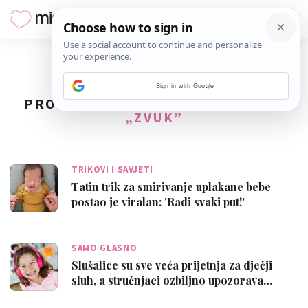
Sign in with Google
PRONAĐENO
2
REZULTATA ZA TAG
„ZVUK”
TRIKOVI I SAVJETI
Tatin trik za smirivanje uplakane bebe
postao je viralan: 'Radi svaki put!'
SAMO GLASNO
Slušalice su sve veća prijetnja za dječji
sluh, a stručnjaci ozbiljno upozorava…