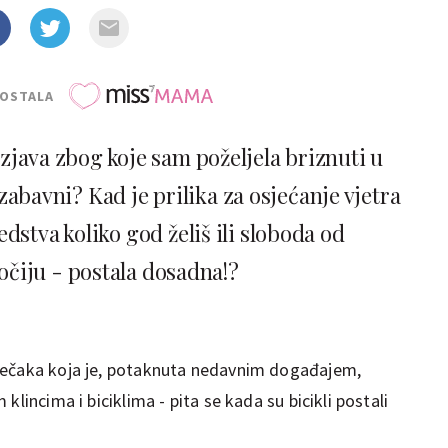
POSTALA
 Izjava zbog koje sam poželjela briznuti u
ezabavni? Kad je prilika za osjećanje vjetra
jedstva koliko god želiš ili sloboda od
 očiju - postala dosadna!?
ječaka koja je, potaknuta nedavnim događajem,
klincima i biciklima - pita se kada su bicikli postali