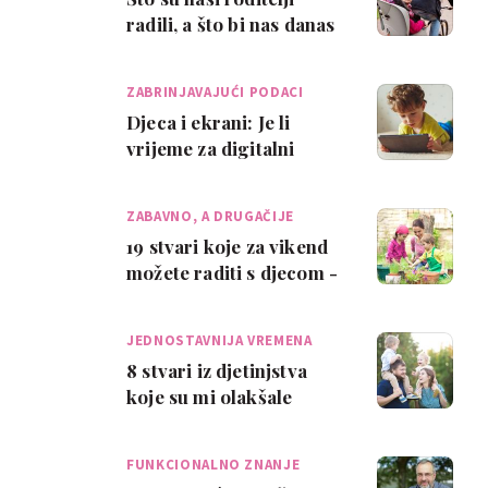
radili, a što bi nas danas
dovelo u probleme
ZABRINJAVAJUĆI PODACI
Djeca i ekrani: Je li
vrijeme za digitalni
detoks?
ZABAVNO, A DRUGAČIJE
19 stvari koje za vikend
možete raditi s djecom -
vani i unutra
JEDNOSTAVNIJA VREMENA
8 stvari iz djetinjstva
koje su mi olakšale
majčinstvo
FUNKCIONALNO ZNANJE