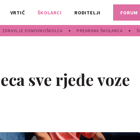
VRTIĆ
ŠKOLARCI
RODITELJI
FORUM
ZDRAVLJE OSNOVNOŠKOLCA
PREHRANA ŠKOLARCA
Š
eca sve rjeđe voze