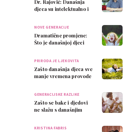
Dr. Rajović: Današnja
djeca su intelektualno i
motorički slabija
NOVE GENERACIJE
Dramatične promjene:
Što je današnjoj djeci
najvažnije?
PRIRODA JE LJEKOVITA
Zašto današnja djeca sve
manje vremena provode
vani?
GENERACIJSKE RAZLIKE
Zašto se bake i djedovi
ne slažu s današnjim
odgojem djece?
KRISTINA FABRIS