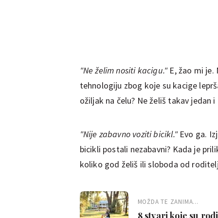
"Ne želim nositi kacigu."
E, žao mi je.
tehnologiju zbog koje su kacige leprša
ožiljak na čelu? Ne želiš takav jedan i 
"Nije zabavno voziti bicikl."
Evo ga. Izj
bicikli postali nezabavni? Kada je pril
koliko god želiš ili sloboda od rodite
MOŽDA TE ZANIMA...
8 stvari koje su rod