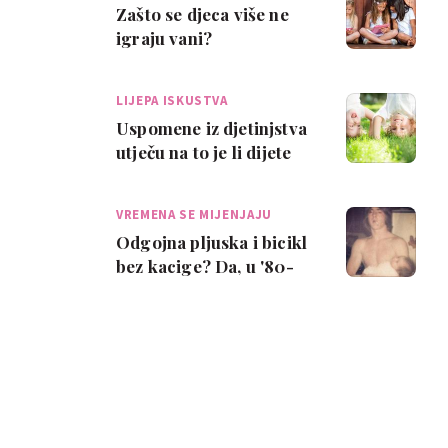
Zašto se djeca više ne
igraju vani?
LIJEPA ISKUSTVA
Uspomene iz djetinjstva
utječu na to je li dijete
optimist ili pesimist
VREMENA SE MIJENJAJU
Odgojna pljuska i bicikl
bez kacige? Da, u '80-
ima