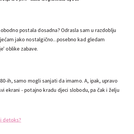
 slobodno postala dosadna? Odrasla sam u razdoblju
osjećam jako nostalgično...posebno kad gledam
je' oblike zabave.
i 80-ih, samo mogli sanjati da imamo. A, ipak, upravo
svi ekrani - potajno kradu djeci slobodu, pa čak i želju
ni detoks?