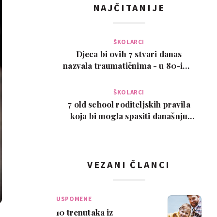
NAJČITANIJE
ŠKOLARCI
Djeca bi ovih 7 stvari danas
nazvala traumatičnima - u 80-ima
su bile normalne
ŠKOLARCI
7 old school roditeljskih pravila
koja bi mogla spasiti današnju
djecu
VEZANI ČLANCI
USPOMENE
10 trenutaka iz