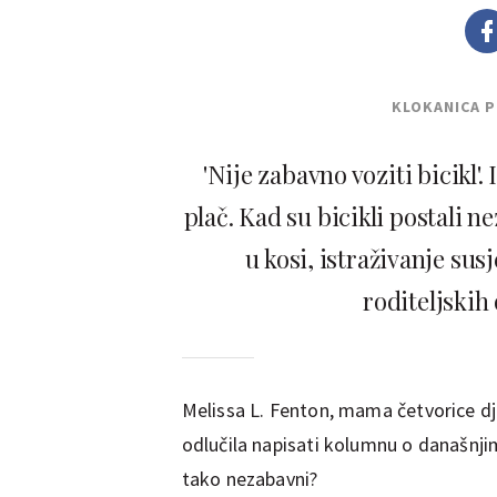
KLOKANICA 
'Nije zabavno voziti bicikl'.
plač. Kad su bicikli postali n
u kosi, istraživanje sus
roditeljskih
Melissa L. Fenton, mama četvorice d
odlučila napisati kolumnu o današnjim 
tako nezabavni?