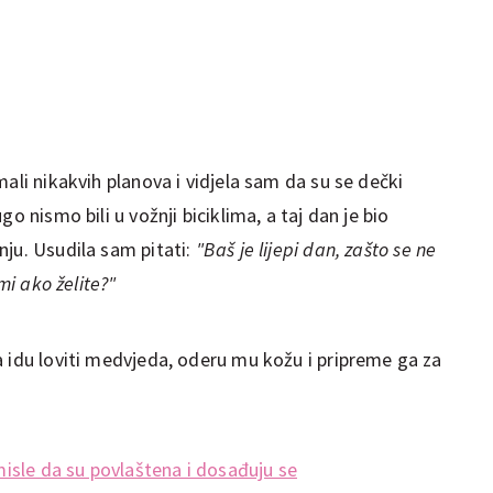
ali nikakvih planova i vidjela sam da su se dečki
o nismo bili u vožnji biciklima, a taj dan je bio
nju. Usudila sam pitati:
"Baš je lijepi dan, zašto se ne
mi ako želite?"
a idu loviti medvjeda, oderu mu kožu i pripreme ga za
 misle da su povlaštena i dosađuju se