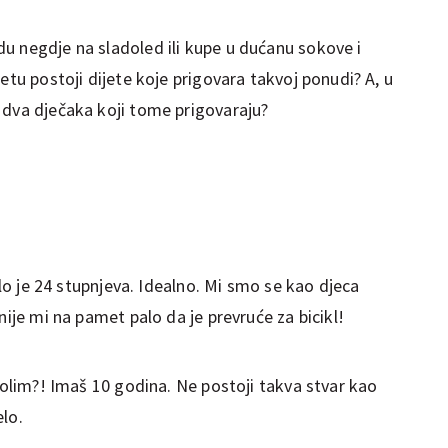
u negdje na sladoled ili kupe u dućanu sokove i
etu postoji dijete koje prigovara takvoj ponudi? A, u
 dva dječaka koji tome prigovaraju?
ilo je 24 stupnjeva. Idealno. Mi smo se kao djeca
nije mi na pamet palo da je prevruće za bicikl!
lim?! Imaš 10 godina. Ne postoji takva stvar kao
elo.