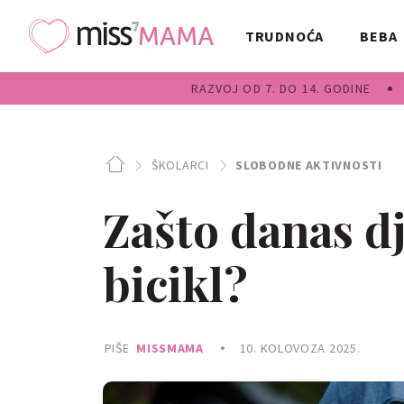
TRUDNOĆA
BEBA
RAZVOJ OD 7. DO 14. GODINE
ŠKOLARCI
SLOBODNE AKTIVNOSTI
Zašto danas dj
bicikl?
PIŠE
MISSMAMA
10. KOLOVOZA 2025.