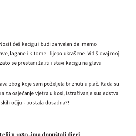
 Nosit ćeš kacigu i budi zahvalan da imamo
ve, lagane i k tome i lijepo ukrašene. Vidiš ovaj moj
zato se prestani žaliti i stavi kacigu na glavu.
ava zbog koje sam poželjela briznuti u plač. Kada su
ika za osjećanje vjetra u kosi, istraživanje susjedstva
ljskih očiju - postala dosadna?!
itelji u 1980-ima dopuštali djeci