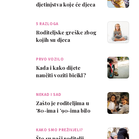
djetinjstva koje će djeca
zauvijek pamtiti
5 RAZLOGA
Roditeljske greške zbog
kojih su djeca
nestrpljiva, misle da su
povlaštena i do…
PRVO VOZILO
Kada i kako dijete
naučiti voziti bicikl?
NEKAD I SAD
Zašto je roditeljima u
'80-ima i '90-ima bilo
lakše nego danas
KAKO SMO PREŽIVJELI?
Što su naši roditelji