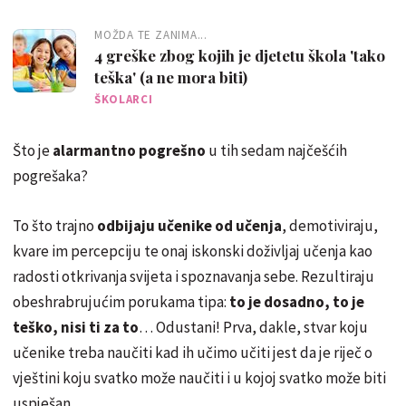
MOŽDA TE ZANIMA...
4 greške zbog kojih je djetetu škola 'tako
teška' (a ne mora biti)
ŠKOLARCI
Što je
alarmantno pogrešno
u tih sedam najčešćih
pogrešaka?
To što trajno
odbijaju učenike od učenja
, demotiviraju,
kvare im percepciju te onaj iskonski doživljaj učenja kao
radosti otkrivanja svijeta i spoznavanja sebe. Rezultiraju
obeshrabrujućim porukama tipa:
to je dosadno, to je
teško, nisi ti za to
… Odustani! Prva, dakle, stvar koju
učenike treba naučiti kad ih učimo učiti jest da je riječ o
vještini koju svatko može naučiti i u kojoj svatko može biti
uspješan.