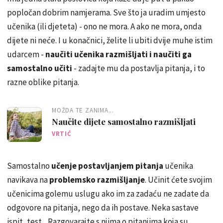
popločan dobrim namjerama. Sve što ja uradim umjesto
učenika (ili djeteta) - ono ne mora. A ako ne mora, onda
dijete ni neće. I u konačnici, želite li ubiti dvije muhe istim
udarcem -
naučiti učenika razmišljati i naučiti ga
samostalno učiti
- zadajte mu da postavlja pitanja, i to
razne oblike pitanja.
MOŽDA TE ZANIMA...
Naučite dijete samostalno razmišljati
VRTIĆ
Samostalno
učenje postavljanjem pitanja
učenika
navikava na
problemsko razmišljanje
. Učinit ćete svojim
učenicima golemu uslugu ako im za zadaću ne zadate da
odgovore na pitanja, nego da ih postave. Neka sastave
ispit, test... Razgovarajte s njima o pitanjima koja su