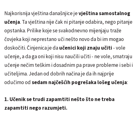
Najkorisnija vještina današnjice je
vještina samostalnog
učenja
. Ta vještina nije čak ni pitanje odabira, nego pitanje
opstanka. Prilike koje se svakodnevno mijenjaju traže
čovjeka koji neprestano uči nešto novo da bi im mogao
doskočiti. Činjenica je da
učenici koji znaju učiti
- vole
učenje, a da ga oni koji nisu naučili učiti - ne vole, smatraju
učenje nečim teškim i dosadnim pa prave probleme i sebi i
učiteljima. Jedan od dobrih načina je da ih najprije
odučimo od
sedam najčešćih pogrešaka lošeg učenja
:
1. Učenik se trudi zapamtiti nešto što ne treba
zapamtiti nego razumjeti.