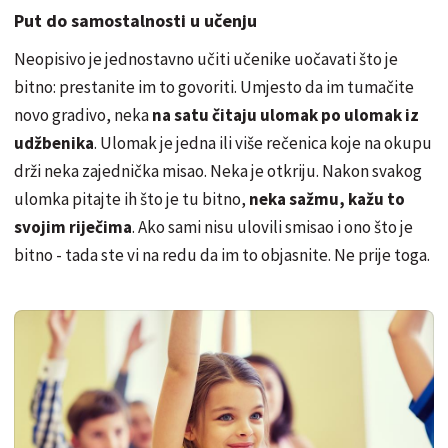
Put do samostalnosti u učenju
Neopisivo je jednostavno učiti učenike uočavati što je
bitno: prestanite im to govoriti. Umjesto da im tumačite
novo gradivo, neka
na satu čitaju ulomak po ulomak iz
udžbenika
. Ulomak je jedna ili više rečenica koje na okupu
drži neka zajednička misao. Neka je otkriju. Nakon svakog
ulomka pitajte ih što je tu bitno,
neka sažmu, kažu to
svojim riječima
. Ako sami nisu ulovili smisao i ono što je
bitno - tada ste vi na redu da im to objasnite. Ne prije toga.