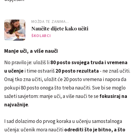
MOŽDA TE ZANIMA...
Naučite dijete kako učiti
ŠKOLARCI
Manje uči, a više nauči
No pravilo je: uložiš li
80 posto svojega truda i vremena
u učenje
i time ostvariš
20 posto rezultata
- ne znaš učiti.
Onaj tko zna učiti, uložit će 20 posto vremena i napora da
pokupi 80 posto onoga što treba naučiti. Sve bi se moglo
sažeti savjetom: manje uči, a više nauči te se
fokusiraj na
najvažnije
.
I sad dolazimo do prvog koraka u učenju samostalnoga
učenja: učenik mora naučiti
odrediti što je bitno, a što