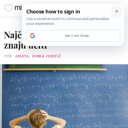
04. LIPNJA 2018.
Najčešće greške djece koja ne
Sign in with Google
znaju učiti
PIŠE
24SATA
,
DINKA JURIČIĆ