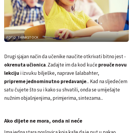
FOTO: THINKSTOCK
Drugi sjajan način da učenike naučite otkrivati bitno jest -
okrenuta učionica
. Zadajte im da kod kuće
prouče novu
lekciju
i izvuku bilješke, naprave šalabahter,
pripreme
jednominutno predavanje
... Kad na sljedećem
satu čujete što su i kako su shvatili, onda se umiješajte
nužnim objašnjenjima, primjerima, sintezama...
Ako dijete ne mora, onda ni neće
Ima jedna stara poslovica koja kaže da je put u pakao