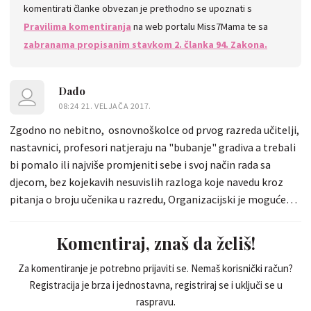
komentirati članke obvezan je prethodno se upoznati s
Pravilima komentiranja
na web portalu Miss7Mama te sa
zabranama propisanim stavkom 2. članka 94. Zakona.
Dado
08:24 21. VELJAČA 2017.
Zgodno no nebitno, osnovnoškolce od prvog razreda učitelji,
nastavnici, profesori natjeraju na "bubanje" gradiva a trebali
bi pomalo ili najviše promjeniti sebe i svoj način rada sa
djecom, bez kojekavih nesuvislih razloga koje navedu kroz
pitanja o broju učenika u razredu, Organizacijski je moguće
rješiti brojnost učenika u razredu i povećati broj razreda.
Dobra volja u kombinaciji sa stručnošću odgovornih je dobar
Komentiraj, znaš da želiš!
put.
Za komentiranje je potrebno prijaviti se. Nemaš korisnički račun?
Registracija je brza i jednostavna, registriraj se i uključi se u
raspravu.