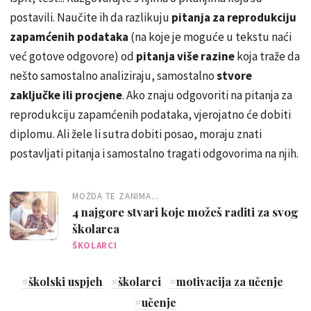
postavili. Naučite ih da razlikuju
pitanja za reprodukciju
zapamćenih podataka
(na koje je moguće u tekstu naći
već gotove odgovore) od
pitanja više razine
koja traže da
nešto samostalno analiziraju, samostalno
stvore
zaključke ili procjene
. Ako znaju odgovoriti na pitanja za
reprodukciju zapamćenih podataka, vjerojatno će dobiti
diplomu. Ali žele li sutra dobiti posao, moraju znati
postavljati pitanja i samostalno tragati odgovorima na njih.
MOŽDA TE ZANIMA...
4 najgore stvari koje možeš raditi za svog
školarca
ŠKOLARCI
#
školski uspjeh
#
školarci
#
motivacija za učenje
#
učenje