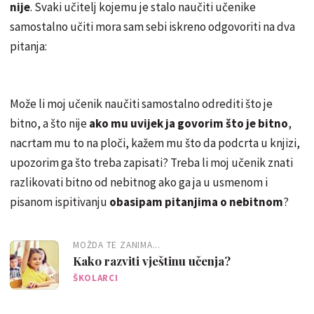
nije
. Svaki učitelj kojemu je stalo naučiti učenike
samostalno učiti mora sam sebi iskreno odgovoriti na dva
pitanja:
Može li moj učenik naučiti samostalno odrediti što je
bitno, a što nije
ako mu uvijek ja govorim što je bitno
,
nacrtam mu to na ploči, kažem mu što da podcrta u knjizi,
upozorim ga što treba zapisati? Treba li moj učenik znati
razlikovati bitno od nebitnog ako ga ja u usmenom i
pisanom ispitivanju
obasipam pitanjima o nebitnom
?
MOŽDA TE ZANIMA...
Kako razviti vještinu učenja?
ŠKOLARCI