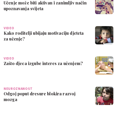
Učenje može biti aktivan i zanimljiv način
upoznavanja svijeta
VIDEO
Kako roditelji ubijaju motivaciju djeteta
za učenje?
VIDEO
Zašto djeca izgube interes za učenjem?
NEUROZNANOST
Odgoj poput dresure blokira razvoj
mozga