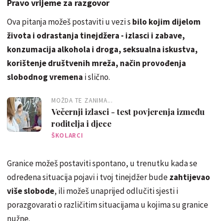
Pravo vrijeme za razgovor
Ova pitanja možeš postaviti u vezi s
bilo kojim dijelom
života i odrastanja tinejdžera - izlasci i zabave,
konzumacija alkohola i droga, seksualna iskustva,
korištenje društvenih mreža, način provođenja
slobodnog vremena
i slično.
MOŽDA TE ZANIMA...
Večernji izlasci - test povjerenja između
roditelja i djece
ŠKOLARCI
Granice možeš postaviti spontano, u trenutku kada se
određena situacija pojavi i tvoj tinejdžer bude
zahtijevao
više slobode
, ili možeš unaprijed odlučiti sjesti i
porazgovarati o različitim situacijama u kojima su granice
nužne.