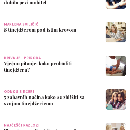
dobila prvi mobitel
MARLENA SVILIČIĆ
S tinejdžerom pod istim krovom
KRIVA JE I PRIRODA
Vječno pitanje: kako probuditi
tinejdžera?
ODNOS S KĆERI
5 zabavnih načina kako se zbližiti sa
svojom tinejdžericom
NAJČEŠĆI RAZLOZI