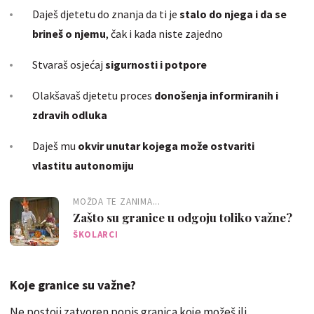
Daješ djetetu do znanja da ti je
stalo do njega i da se
brineš o njemu
, čak i kada niste zajedno
Stvaraš osjećaj
sigurnosti i potpore
Olakšavaš djetetu proces
donošenja informiranih i
zdravih odluka
Daješ mu
okvir unutar kojega može ostvariti
vlastitu autonomiju
MOŽDA TE ZANIMA...
Zašto su granice u odgoju toliko važne?
ŠKOLARCI
Koje granice su važne?
Ne postoji zatvoren popis granica koje možeš ili