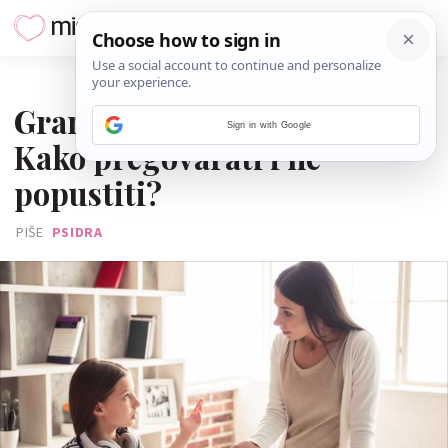
04. VELJAČE 2022.
Granice u odgoju tinejdžera:
Sign in with Google
Kako pregovarati i ne
popustiti?
PIŠE
PSIDRA