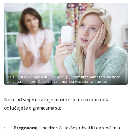
FOTO: GULIVER
; "Djeca su ljudi i ne duguju vam ništa samo zato što ste se
brinuli za njih", poručila je jedna mama i izazvala burnu raspravu.
Neke od smjernica koje možete imati na umu dok
odlučujete o granicama su:
Pregovaraj
: tinejdžeri će lakše prihvatiti ograničenja