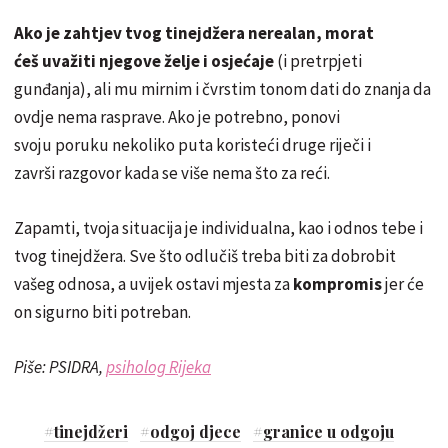
Ako je zahtjev tvog tinejdžera nerealan, morat
ćeš uvažiti njegove želje i osjećaje
(i pretrpjeti
gunđanja), ali mu mirnim i čvrstim tonom dati do znanja da
ovdje nema rasprave. Ako je potrebno, ponovi
svoju poruku nekoliko puta koristeći druge riječi i
završi razgovor kada se više nema što za reći.
Zapamti, tvoja situacija je individualna, kao i odnos tebe i
tvog tinejdžera. Sve što odlučiš treba biti za dobrobit
vašeg odnosa, a uvijek ostavi mjesta za
kompromis
jer će
on sigurno biti potreban.
Piše: PSIDRA,
psiholog Rijeka
#
tinejdžeri
#
odgoj djece
#
granice u odgoju