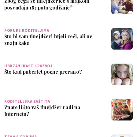
Zbog čega se tinejdžerice s majkom
posvađaju 183 puta godišnje?
PORUKE RODITELJIMA
Što bi vam tinejdžeri htjeli reći, ali ne
znaju kako
UBRZANI RAST I RAZVOJ
Što kad pubertet počne prerano?
RODITELJSKA ZAŠTITA
Znate li što vaš tinejdžer radi na
Internetu?
TEMA S FORUMA