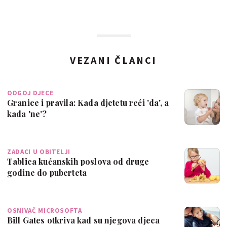
VEZANI ČLANCI
ODGOJ DJECE
Granice i pravila: Kada djetetu reći 'da', a
kada 'ne'?
ZADACI U OBITELJI
Tablica kućanskih poslova od druge
godine do puberteta
OSNIVAČ MICROSOFTA
Bill Gates otkriva kad su njegova djeca