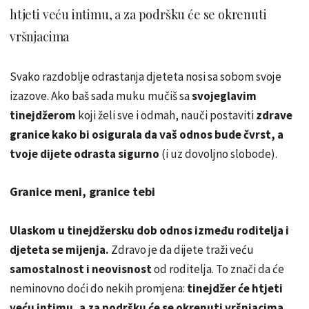
htjeti veću intimu, a za podršku će se okrenuti
vršnjacima
Svako razdoblje odrastanja djeteta nosi sa sobom svoje
izazove. Ako baš sada muku mučiš sa
svojeglavim
tinejdžerom
koji želi sve i odmah, nauči postaviti
zdrave
granice kako bi osigurala da vaš odnos bude čvrst, a
tvoje dijete odrasta sigurno
(i uz dovoljno slobode).
Granice meni, granice tebi
Ulaskom u tinejdžersku dob odnos između roditelja i
djeteta se mijenja.
Zdravo je da dijete traži veću
samostalnost i neovisnost
od roditelja. To znači da će
neminovno doći do nekih promjena:
tinejdžer će htjeti
veću intimu, a za podršku će se okrenuti vršnjacima.