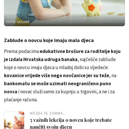
FOTO: GULIVER
Zablude o novcu koje imaju mala djeca
Prema podacima
edukativne brošure za roditelje koju
je izdala Hrvatska udruga banaka
, najčešće zablude
koje o novcu imaju djeca u mlađoj dobi su sljedeće:
kovanice vrijede više nego novčanice jer su teže
, na
bankomatu se može uzimati neograničeno puno
novca
i novac služi samo za kupnju u trgovini, a ne i za
plaćanje računa.
MOŽDA TE ZANIMA...
5 važnih lekcija o novcu koje trebate
naučiti svoju djecu