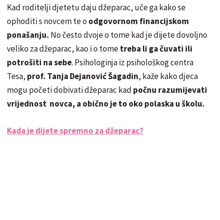
Kad roditelji djetetu daju džeparac, uče ga kako se
ophoditi s novcem te o
odgovornom financijskom
ponašanju.
No često dvoje o tome kad je dijete dovoljno
veliko za džeparac, kao i o tome
treba li ga čuvati ili
potrošiti na sebe
. Psihologinja iz psihološkog centra
Tesa,
prof. Tanja Dejanović Šagadin
, kaže kako djeca
mogu početi dobivati džeparac kad
počnu razumijevati
vrijednost novca, a obično je to oko polaska u školu.
Kada je dijete spremno za džeparac?