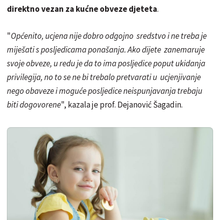
direktno vezan za kućne obveze djeteta
.
"
Općenito, ucjena nije dobro odgojno sredstvo i ne treba je
miješati s posljedicama ponašanja. Ako dijete zanemaruje
svoje obveze, u redu je da to ima posljedice poput ukidanja
privilegija, no to se ne bi trebalo pretvarati u ucjenjivanje
nego obaveze i moguće posljedice neispunjavanja trebaju
biti dogovorene
", kazala je prof. Dejanović Šagadin.