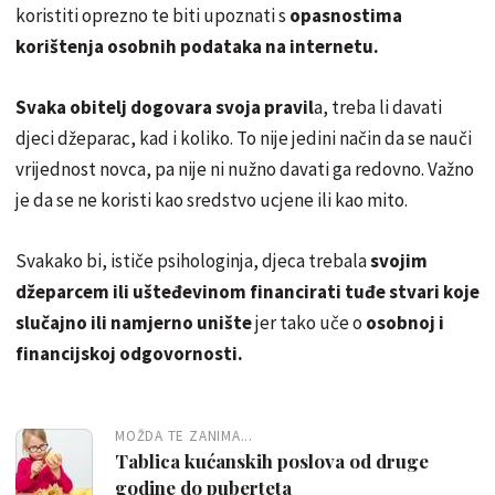
koristiti oprezno te biti upoznati s
opasnostima
korištenja osobnih podataka na internetu.
Svaka obitelj dogovara svoja pravil
a, treba li davati
djeci džeparac, kad i koliko. To nije jedini način da se nauči
vrijednost novca, pa nije ni nužno davati ga redovno. Važno
je da se ne koristi kao sredstvo ucjene ili kao mito.
Svakako bi, ističe psihologinja, djeca trebala
svojim
džeparcem ili ušteđevinom financirati tuđe stvari koje
slučajno ili namjerno unište
jer tako uče o
osobnoj i
financijskoj odgovornosti.
MOŽDA TE ZANIMA...
Tablica kućanskih poslova od druge
godine do puberteta