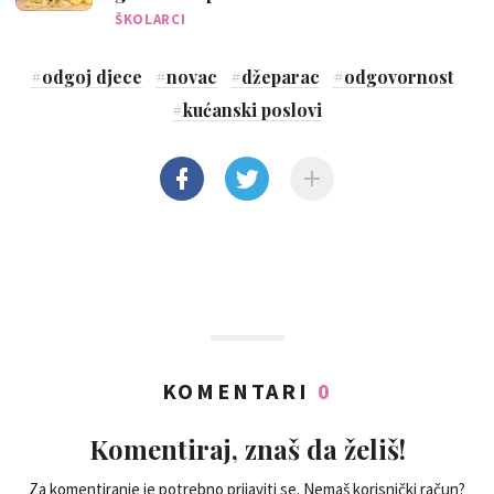
ŠKOLARCI
#
odgoj djece
#
novac
#
džeparac
#
odgovornost
#
kućanski poslovi
KOMENTARI
0
Komentiraj, znaš da želiš!
Za komentiranje je potrebno prijaviti se. Nemaš korisnički račun?