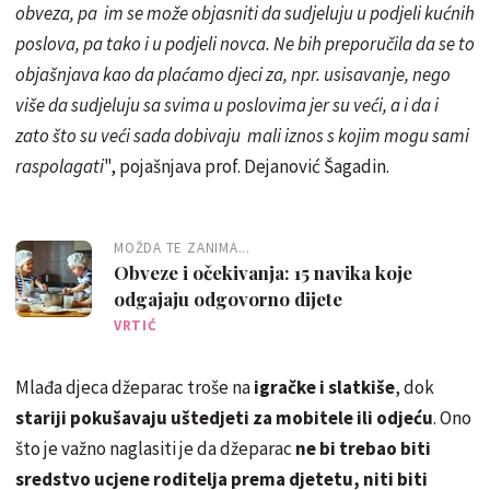
obveza, pa im se može objasniti da sudjeluju u podjeli kućnih
poslova, pa tako i u podjeli novca. Ne bih preporučila da se to
objašnjava kao da plaćamo djeci za, npr. usisavanje, nego
više da sudjeluju sa svima u poslovima jer su veći, a i da i
zato što su veći sada dobivaju mali iznos s kojim mogu sami
raspolagati
", pojašnjava prof. Dejanović Šagadin.
MOŽDA TE ZANIMA...
Obveze i očekivanja: 15 navika koje
odgajaju odgovorno dijete
VRTIĆ
Mlađa djeca džeparac troše na
igračke i slatkiše
, dok
stariji pokušavaju uštedjeti za mobitele ili odjeću
. Ono
što je važno naglasiti je da džeparac
ne bi trebao biti
sredstvo ucjene roditelja prema djetetu, niti biti