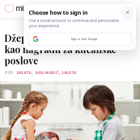
07. VELJAČE 2019.
Džeparac djeci nemoj davati
Sign in with Google
kao nagradu za kućanske
poslove
PIŠE
24SATA
,
ANA MARIĆ, 24SATA