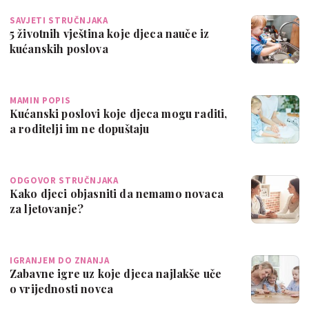
SAVJETI STRUČNJAKA
5 životnih vještina koje djeca nauče iz
kućanskih poslova
MAMIN POPIS
Kućanski poslovi koje djeca mogu raditi,
a roditelji im ne dopuštaju
ODGOVOR STRUČNJAKA
Kako djeci objasniti da nemamo novaca
za ljetovanje?
IGRANJEM DO ZNANJA
Zabavne igre uz koje djeca najlakše uče
o vrijednosti novca